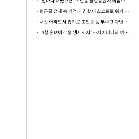
· "얼마나 더웠으면"…안동 물길공원서 헤엄친 구렁이 '소동'
· 퇴근길 정체 속 기적… 경찰 에스코트로 위기 넘긴 생후 2일 신생아
· 서산 아파트서 흉기로 초인종 등 부수고 다닌 50대 정신병원행
· "4살 손녀에게 술 냄새까지"…시어머니와 여행 가도 될까