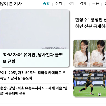
많이 본 기사
종합
정치
국제
경제
금융
한정수 "황정민
하면 신분 공개하
'마약 자숙' 유아인, 남사친과 볼뽀
뽀 근황
'여긴 20도, 저긴 50도'…열화상 카메라로 본
폭염 저감시설 '온도차'
용산·강남·서초 유휴부지까지…세제 이은 '영
끌' 공급대책 윤곽