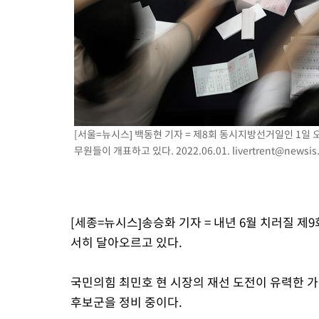
2시간 전 >
이군이 불법 군시설 건설한 레바논 남부에서 레바논군 3명 폭발로 
3시간 전 >
[속보]美중부 사령관, 이스라엘 긴급방문 다중화된 전선 상황 논의
3시간 전 >
美 국방부, 켄달 전 공군장관 보안허가 취소…“에어포스원 기밀정보
론 누출”
3시간 전 >
‘축구의 신’ 아르헨티나 축구 선수 메시의 부친 지병 별세
3시간 전 >
“美 이란전 무기 소진…북한과 분쟁시 주한 미군 취약해질 수 있어”
[서울=뉴시스] 백동현 기자 = 제8회 동시지방선거일인 1
무원들이 개표하고 있다. 2022.06.01.
livertrent@newsi
[세종=뉴시스]송승화 기자 = 내년 6월 치러질 
서히 달아오르고 있다.
국민의힘 최민호 현 시장의 재선 도전이 유력한 가
후보군을 정비 중이다.