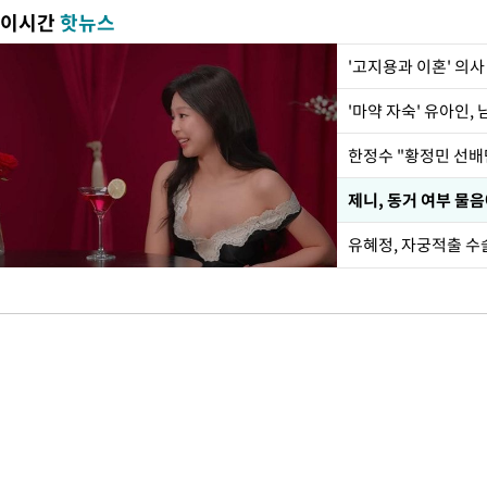
이시간
핫뉴스
'고지용과 이혼' 의사
'마약 자숙' 유아인,
제니, 동거 여부 물음
유혜정, 자궁적출 수