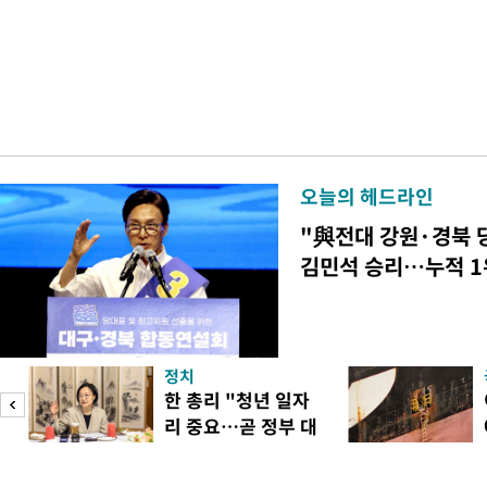
오늘의 헤드라인
"與전대 강원·경북 
김민석 승리…누적 1
정치
피
한 총리 "청년 일자
리 중요…곧 정부 대
책"