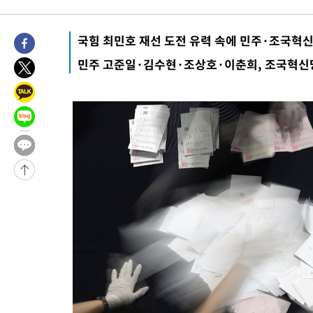
3시간 전 >
“美 이란전 무기 소진…북한과 분쟁시 주한 미군 취약해질 수 있어”
-31964초 전 >
[속보]與 강원·TK 당원투표 합산 김민석 48.54%로 승리…
국힘 최민호 재선 도전 유력 속에 민주·조국혁신
44.40%
-31298초 전 >
與 강원·TK 당원투표 합산 김민석 46.01%로 승리…정청래
민주 고준일·김수현·조상호·이춘희, 조국혁신당
44.53%
-31138초 전 >
[속보]與전대 권리당원투표…강원·경북 김민석, 대구 정청래 
-30945초 전 >
[속보]與 당대표 경선, 경북 권리당원 투표 김민석 47.37%·
45.71%
-30847초 전 >
[속보]與 당대표 경선, 대구 권리당원 투표 정청래 47.82%·
46.35%
-30644초 전 >
[속보]與 당대표 경선, 강원 권리당원 투표 김민석 승리…50.3
득표
-28562초 전 >
"일본축구협회, 대한축구협회 성 접대 의혹 심판 조사"
-21204초 전 >
[속보]장은수, KLPGA 제주삼다수 역전 우승…데뷔 10년 차에
정상
-16569초 전 >
"얼마나 더웠으면"…안동 물길공원서 헤엄친 구렁이 '소동'
-16496초 전 >
손흥민, 68분 뛰고 2경기 침묵…LAFC, 톨루카에 1-0 승리(종합
-15768초 전 >
'2경기 연속 침묵' 손흥민, 톨루카전 68분만 뛰고 슈팅 0개
-14520초 전 >
이강인, 오늘 서울서 AT마드리드 입단식…'전례 없는 특급대우
-1402초 전 >
'여긴 20도, 저긴 50도'…열화상 카메라로 본 폭염 저감시설 '온
차'
-873초 전 >
콜롬비아 신임 우파 대통령 취임 하루만에 차량폭탄 폭발 사건
1시간 전 >
튀르키예 외무장관, "메카 3국 방위협정은 이란이 목표 아냐 " 밝혀