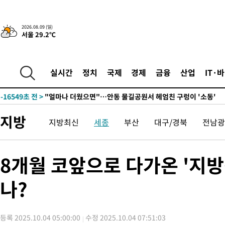
-30925초 전 >
[속보]與 당대표 경선, 경북 권리당원 투표 김민석 47.37%·
45.71%
-30827초 전 >
[속보]與 당대표 경선, 대구 권리당원 투표 정청래 47.82%·
2026.08.09 (일)
서울 29.2℃
46.35%
-30624초 전 >
[속보]與 당대표 경선, 강원 권리당원 투표 김민석 승리…50.3
득표
-28542초 전 >
"일본축구협회, 대한축구협회 성 접대 의혹 심판 조사"
-21184초 전 >
[속보]장은수, KLPGA 제주삼다수 역전 우승…데뷔 10년 차에
실시간
정치
국제
경제
금융
산업
IT·
정상
-16549초 전 >
"얼마나 더웠으면"…안동 물길공원서 헤엄친 구렁이 '소동'
-16476초 전 >
손흥민, 68분 뛰고 2경기 침묵…LAFC, 톨루카에 1-0 승리(종합
-15748초 전 >
'2경기 연속 침묵' 손흥민, 톨루카전 68분만 뛰고 슈팅 0개
지방
지방최신
세종
부산
대구/경북
전남광
-14500초 전 >
이강인, 오늘 서울서 AT마드리드 입단식…'전례 없는 특급대우
-1382초 전 >
'여긴 20도, 저긴 50도'…열화상 카메라로 본 폭염 저감시설 '온
차'
-853초 전 >
콜롬비아 신임 우파 대통령 취임 하루만에 차량폭탄 폭발 사건
8개월 코앞으로 다가온 '지
1시간 전 >
튀르키예 외무장관, "메카 3국 방위협정은 이란이 목표 아냐 " 밝혀
나?
2시간 전 >
이군이 불법 군시설 건설한 레바논 남부에서 레바논군 3명 폭발로 
3시간 전 >
[속보]美중부 사령관, 이스라엘 긴급방문 다중화된 전선 상황 논의
3시간 전 >
美 국방부, 켄달 전 공군장관 보안허가 취소…“에어포스원 기밀정보
등록 2025.10.04 05:00:00
수정 2025.10.04 07:51:03
론 누출”
3시간 전 >
‘축구의 신’ 아르헨티나 축구 선수 메시의 부친 지병 별세