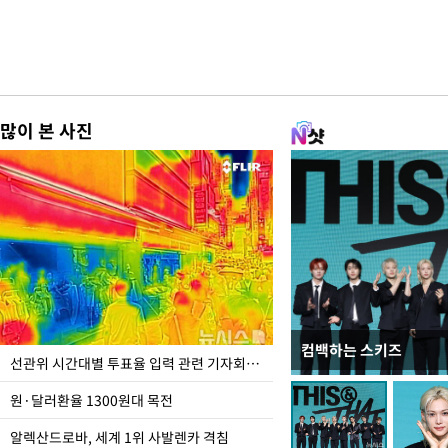
많이 본 사진
컴백하는 스키즈
주유소 기름값 12주째 
선관위 시간대별 투표율 입력 관련 기자회견하는 주진우 의원
원·달러환율 1300원대 목전
알렉산드로바, 세계 1위 사발렌카 격침