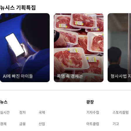
뉴시스 기획특집
AI에 빠진 아이들
폭염 속 경제는
형사사법 
뉴스
광장
실시간
정치
국제
기자수첩
스토리칼럼
경제
금융
산업
아트클럽
기고