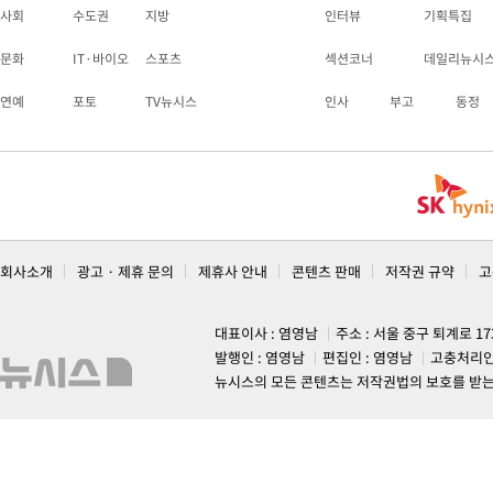
사회
수도권
지방
인터뷰
기획특집
문화
IT·바이오
스포츠
섹션코너
데일리뉴시
연예
포토
TV뉴시스
인사
부고
동정
회사소개
광고 · 제휴 문의
제휴사 안내
콘텐츠 판매
저작권 규약
고
대표이사 : 염영남
주소 : 서울 중구 퇴계로 1
발행인 : 염영남
편집인 : 염영남
고충처리인
뉴시스의 모든 콘텐츠는 저작권법의 보호를 받는 바, 무