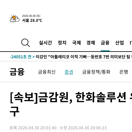
2026.08.08 (토)
서울 28.0℃
7시간 전 >
[속보]뉴욕증시 상승 마감…S&P 0.6% 나스닥 1.3%↑
-25282초 전 >
[속보]與최고위원 제주·인천 순회경선…박선원·최민희
한민수·김용 순
-25235초 전 >
[속보]김민석, 與 전대 당원투표 누적 득표율 45.42%로 
실시간
정치
국제
경제
금융
산업
청래 44.56%
-24517초 전 >
[속보]與 대표 경선 제주·인천 당원투표…金 47.75%·
42.08%·宋 10.17%
-24051초 전 >
이강인 "아틀레티코 이적 기뻐…등번호 7번 의미보단 팀 
것"
-23986초 전 >
[속보]與 당대표 경선, 제주·인천 권리당원 투표 김민석 
금융
금융최신
증권
금융정책/통화
은행
-17760초 전 >
낮 최고 35도 '무더위'…동해안 시간당 30㎜ '강한 비'[
-17030초 전 >
[속보]이강인 "감독님이 원하는 마음 느꼈고, 많은 트로피
틀레티코 이적"
-16812초 전 >
수도권 40도 육박 '펄펄'…동해안 일부 지역엔 호의주의
[속보]금감원, 한화솔루션 
-15781초 전 >
온열질환 사망자 3명 늘어…누적 환자 3000명 돌파
구
-9726초 전 >
강릉에 시간당 81.4㎜ 물폭탄…도로 잠기고 담벼락 붕괴
-5833초 전 >
백운산서 80년근 천종산삼 9뿌리 발견…감정가 1.3억원
-3543초 전 >
선재도서 해루질 나섰다 실종 60대, 닷새 만에 숨진 채 발견
등록 2026.04.30 20:01:40
수정 2026.04.30 20:06:23
-1077초 전 >
남자 농구, 나고야 아시안게임서 '홈팀' 일본과 한일전