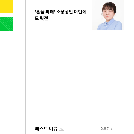
'홈플 피해' 소상공인 이번에
도 뒷전