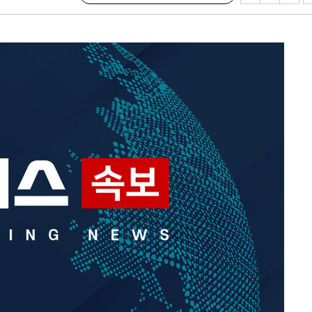
[다음주 날
다"
려 죄송"
·서미화·
1위… 정
鄭
위해 뛸
승리
내일날씨]
 원해 아
보