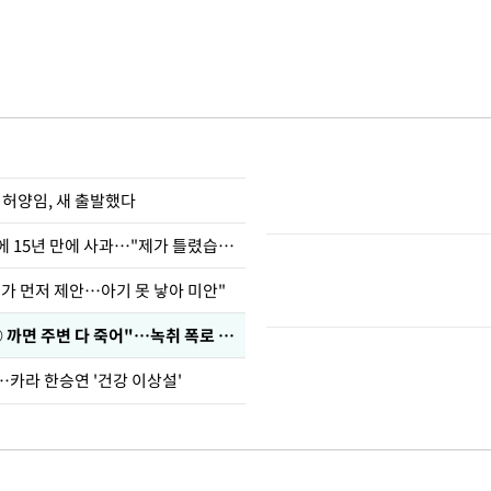
 허양임, 새 출발했다
표창원, 남규리에 15년 만에 사과…"제가 틀렸습니다"
내가 먼저 제안…아기 못 낳아 미안"
차가원 "○○○ 까면 주변 다 죽어"…녹취 폭로 파장
…카라 한승연 '건강 이상설'