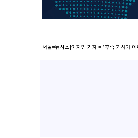
-5833초 전 >
백운산서 80년근 천종산삼 9뿌리 발견…감정가 1.3억원
-3543초 전 >
선재도서 해루질 나섰다 실종 60대, 닷새 만에 숨진 채 발견
-1077초 전 >
남자 농구, 나고야 아시안게임서 '홈팀' 일본과 한일전
-453초 전 >
여수 오동도 해상서 모터보트 전복…1명 사망·1명 실종
55분 전 >
극한폭염 한풀 꺾이지만…'낮 최고 35도' 무더위, 열대야 계속
[서울=뉴시스]이지민 기자 = *후속 기사가 
씨]
1시간 전 >
축구협회 "압수수색·성접대 논란 사과…쇄신의 기회로 삼겠
2시간 전 >
[속보]'압수수색·성접대 논란' 축구협회 "실망과 걱정 안겨드
5시간 전 >
'최고 37도' 폭염 지속…강원동해안 최대 150㎜ 비
7시간 전 >
[속보]뉴욕증시 상승 마감…S&P 0.6% 나스닥 1.3%↑