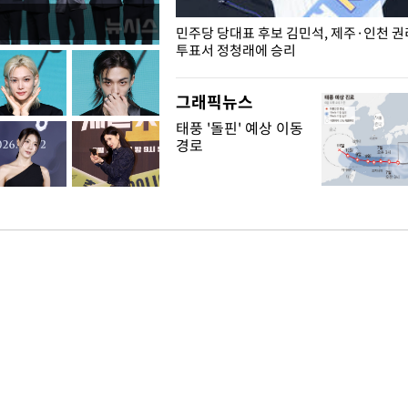
슨 일이? [뉴시스국회토pic]
민주당 당대표 후보 김민석, 제주·인천 
투표서 정청래에 승리
그래픽뉴스
태풍 '돌핀' 예상 이동
경로