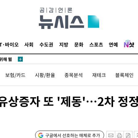
·서미화·
1위… 정
IT·바이오
사회
수도권
지방
문화
스포츠
연예
鄭
위해 뛸
승리
보험/카드
시황/환율
종목분석
재테크
블록체인
내일날씨]
 원해 아
보
유상증자 또 '제동'…2차 정
구글에서 선호하는 매체로 추가