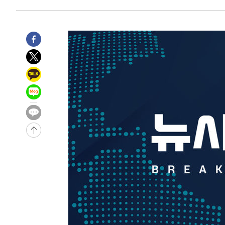
-453초 전 >
여수 오동도 해상서 모터보트 전복…1명 사망·1명 실종
55분 전 >
극한폭염 한풀 꺾이지만…'낮 최고 35도' 무더위, 열대야 계속
씨]
1시간 전 >
축구협회 "압수수색·성접대 논란 사과…쇄신의 기회로 삼겠
2시간 전 >
[속보]'압수수색·성접대 논란' 축구협회 "실망과 걱정 안겨드
5시간 전 >
'최고 37도' 폭염 지속…강원동해안 최대 150㎜ 비
7시간 전 >
[속보]뉴욕증시 상승 마감…S&P 0.6% 나스닥 1.3%↑
-25282초 전 >
[속보]與최고위원 제주·인천 순회경선…박선원·최민희
한민수·김용 순
-25235초 전 >
[속보]김민석, 與 전대 당원투표 누적 득표율 45.42%로 
청래 44.56%
-24517초 전 >
[속보]與 대표 경선 제주·인천 당원투표…金 47.75%·
42.08%·宋 10.17%
-24051초 전 >
이강인 "아틀레티코 이적 기뻐…등번호 7번 의미보단 팀 
것"
-23986초 전 >
[속보]與 당대표 경선, 제주·인천 권리당원 투표 김민석 
-17760초 전 >
낮 최고 35도 '무더위'…동해안 시간당 30㎜ '강한 비'[
-17030초 전 >
[속보]이강인 "감독님이 원하는 마음 느꼈고, 많은 트로피
틀레티코 이적"
-16812초 전 >
수도권 40도 육박 '펄펄'…동해안 일부 지역엔 호의주의
-15781초 전 >
온열질환 사망자 3명 늘어…누적 환자 3000명 돌파
-9726초 전 >
강릉에 시간당 81.4㎜ 물폭탄…도로 잠기고 담벼락 붕괴