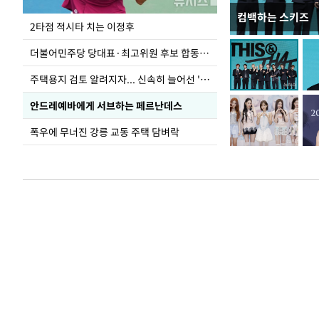
컴백하는 스키즈
이번주 국회에는 무
2타점 적시타 치는 이정후
더불어민주당 당대표·최고위원 후보 합동연설회
주택용지 검토 알려지자... 신속히 늘어선 '근조화환'
안드레예바에게 서브하는 페르난데스
폭우에 무너진 강릉 교동 주택 담벼락