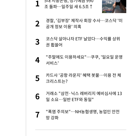
노
5대 시중은행, 정기예금 990
1
1
것"
조 돌파…일주일 새 6.5조↑
승연, 건강 괜찮나
경찰, '김부장' 제작사 회장 수사…코스닥 '미
2
2
공개 정보 이용' 의혹
오나…20억대 아파트
코스닥 살아나자 ETF 날았다…수익률 상위
3
3
 그 이후②]
권 휩쓸어
초췌한 근황…충주시
"주말에도 이용하세요"…쿠쿠, '일요일 운영
4
4
서비스'
대 의혹'…2002
카드사 '공항 라운지' 혜택 봇물…이용 전 체
5
5
크리스트는?
"…네이버가 국방
거래소 "삼전·닉스 레버리지 예비심사에 13
6
6
일 소요…일반 ETF와 동일"
대 논란 사과…쇄
"폭염 주의보"…NH농협생명, 농업인 안전
7
7
망 강화