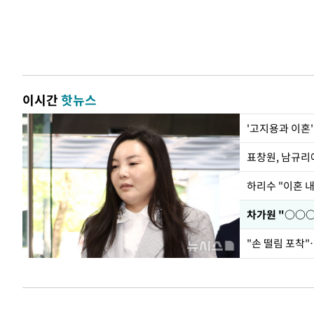
이시간
핫뉴스
'고지용과 이혼'
하리수 "이혼 
"손 떨림 포착"