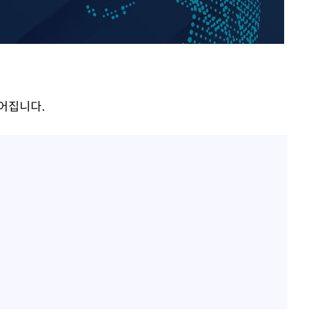
오세훈 "용산공원 아파트, 
1
무현·문재인 철학 뒤집는 
"손 떨림 포착"…카라 한
2
팬들 '걱정'
'덜 똘똘한 한 채' 시대 
3
[다음주 날
에 쏠리는 관심[세제 개편,
이어집니다.
다"
'리센느 논란' 김선태, 
4
려 죄송"
장 "다시 돌아올 생각?"
외신 주목한 '축구협회 성접
5
한일월드컵까지 소환
"한국판 팔란티어 꿈꾼다
6
AI 사업에 진심인 이유
축구협회 "압수수색·성접
7
신의 기회로 삼겠다"