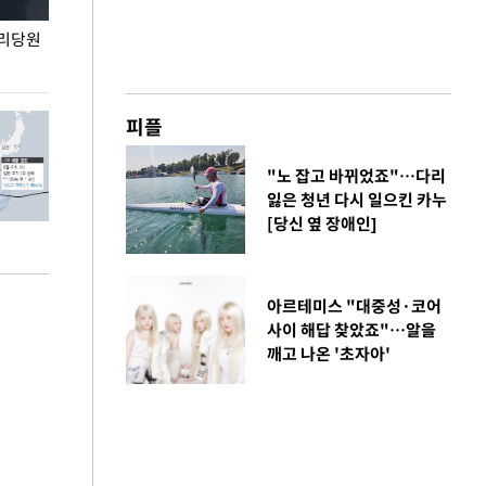
권리당원
무더위 잊는 도심형 여름 축제 '2026 서울 바캉스
용산어린이정원 앞
페스티벌'
피플
"노 잡고 바뀌었죠"…다리
잃은 청년 다시 일으킨 카누
[당신 옆 장애인]
아르테미스 "대중성·코어
사이 해답 찾았죠"…알을
깨고 나온 '초자아'