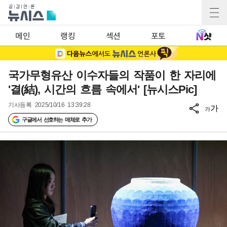
메인
랭킹
섹션
포토
국가무형유산 이수자들의 작품이 한 자리에
'결(結), 시간의 흐름 속에서' [뉴시스Pic]
기사등록
2025/10/16 13:39:28
가
가
구글에서 선호하는 매체로 추가