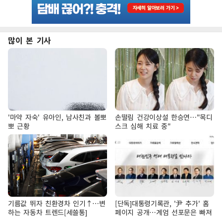
많이 본 기사
'마약 자숙' 유아인, 남사친과 볼뽀
손떨림 건강이상설 한승연…"목디
뽀 근황
스크 심해 치료 중"
기름값 뛰자 친환경차 인기↑…변
[단독]대통령기록관, '尹 추가' 홈
하는 자동차 트렌드[세쓸통]
페이지 공개…계엄 선포문은 빠져