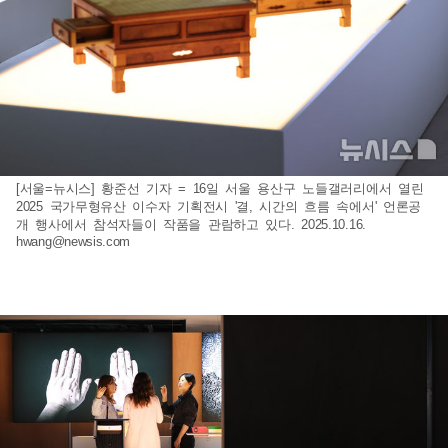
[서울=뉴시스] 황준선 기자 = 16일 서울 용산구 노들갤러리에서 열린
2025 국가무형유산 이수자 기획전시 '결, 시간의 흐름 속에서' 언론공
개 행사에서 참석자들이 작품을 관람하고 있다. 2025.10.16.
hwang@newsis.com