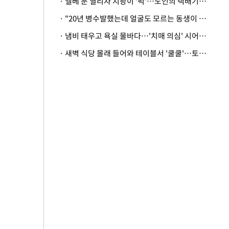
· 엘베 문 열리자 지팡이 '퍽'…노인의 택배기사 폭행 이유
· "20년 병수발했는데 얼굴도 모르는 동생이 유산 절반을"…배다른 형제 상속권 있을까
· 냄비 태우고 욕실 물바다…'치매 의심' 시어머니 검사 권유했다가 '날벼락'
· 새벽 식당 몰래 들어와 테이블서 '쿨쿨'…토사물 남기고 사라진 남성