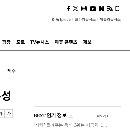
시, 스마트폰 액세서리에
NFC 더했다
K-Artprice
프라임뉴시스
위클리뉴시스
광장
포토
TV뉴시스
제휴 콘텐츠
제보
제주
수성