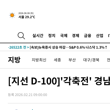
2026.08.08 (토)
서울 29.2℃
실시간
정치
국제
경제
금융
산업
-26522초 전 >
[속보]뉴욕증시 상승 마감…S&P 0.6% 나스닥 1.3%↑
지방
지방최신
세종
부산
대구/경북
[지선 D-100]'각축전'
등록 2026.02.21 09:00:00