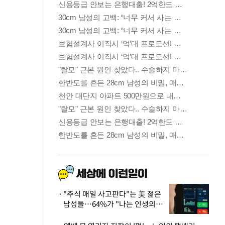
"주식 매일 사고판다"는 美 젊은
남성들…64%가 "나는 인생의
패배자“