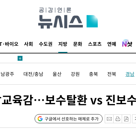
IT·바이오
사회
수도권
지방
문화
스포츠
연예
전남광주
대전/충남
울산
강원
충북
전북
경남
 경남교육감…보수탈환 vs 진보
구글에서 선호하는 매체로 추가