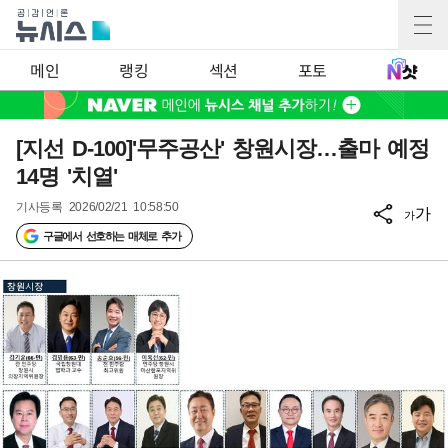
메인
랭킹
섹션
포토
[지선 D-100]'무주공산' 창원시장…출마 예정
14명 '치열'
기사등록
2026/02/21 10:58:50
가
가
구글에서 선호하는 매체로 추가