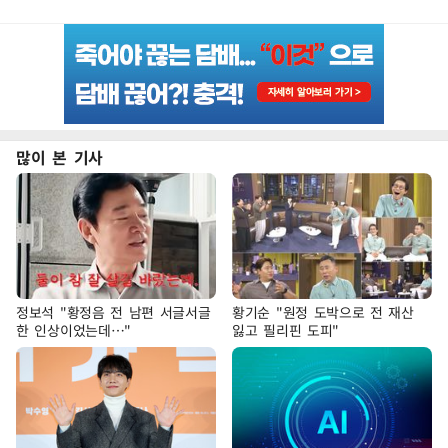
많이 본 기사
정보석 "황정음 전 남편 서글서글
황기순 "원정 도박으로 전 재산
한 인상이었는데…"
잃고 필리핀 도피"