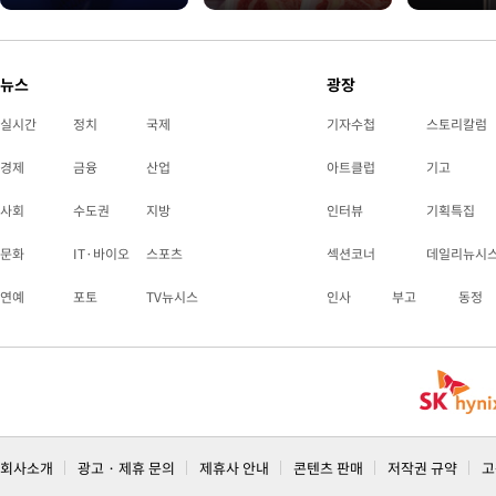
뉴스
광장
실시간
정치
국제
기자수첩
스토리칼럼
경제
금융
산업
아트클럽
기고
사회
수도권
지방
인터뷰
기획특집
문화
IT·바이오
스포츠
섹션코너
데일리뉴시
연예
포토
TV뉴시스
인사
부고
동정
회사소개
광고 · 제휴 문의
제휴사 안내
콘텐츠 판매
저작권 규약
고