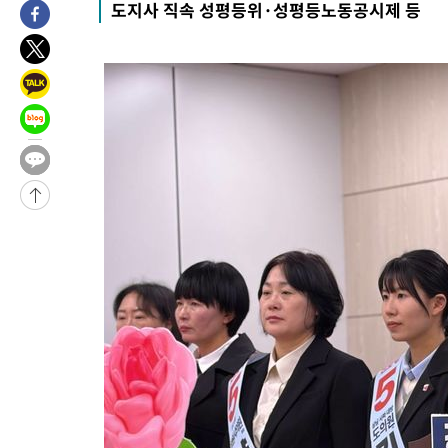
도지사 직속 성평등위·성평등노동공시제 등
46.35%
-16733초 전 >
[속보]與 당대표 경선, 강원 권리당원 투표 김민석 승리…50.3
득표
-14651초 전 >
"일본축구협회, 대한축구협회 성 접대 의혹 심판 조사"
-7293초 전 >
[속보]장은수, KLPGA 제주삼다수 역전 우승…데뷔 10년 차에 
상
-2658초 전 >
"얼마나 더웠으면"…안동 물길공원서 헤엄친 구렁이 '소동'
-2585초 전 >
손흥민, 68분 뛰고 2경기 침묵…LAFC, 톨루카에 1-0 승리(종합
-1857초 전 >
'2경기 연속 침묵' 손흥민, 톨루카전 68분만 뛰고 슈팅 0개
-609초 전 >
이강인, 오늘 서울서 AT마드리드 입단식…'전례 없는 특급대우'
-31424초 전 >
이강인, 5만 관중 앞 ATM 데뷔…뜨거운 응원 속 새출발(종합)
-31180초 전 >
'AT마드리드 7번' 이강인 데뷔전…맨시티에 1-3 역전패(종합)
-28919초 전 >
'AT마드리드 7번' 이강인, 맨시티 상대로 비공식 데뷔전
-28421초 전 >
[속보]'AT마드리드 7번' 이강인, 맨시티 상대로 비공식 데뷔전
-26485초 전 >
네타냐후, 트럼프의 가자 평화 2차 15개조 평화안 '거부'
-23081초 전 >
이강인 ATM 입단식에 '상암벌 들썩'…"세계적인 선수 되길"
-22077초 전 >
태풍 돌핀, 중 저장성 타이저우시 해안에 상륙 (1보)
-19423초 전 >
AT마드리드 데뷔 앞둔 이강인, 맨시티전 선발 대신 '벤치 시작'
-18053초 전 >
[속보]與 강원·TK 당원투표 합산 김민석 48.54%로 승리…