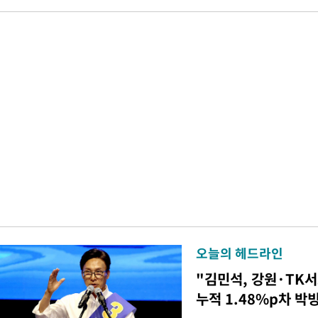
오늘의 헤드라인
"김민석, 강원·TK
누적 1.48%p차 박