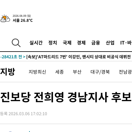
2026.08.09 (일)
서울 26.8℃
-609초 전 >
이강인, 오늘 서울서 AT마드리드 입단식…'전례 없는 특급대우'
-31424초 전 >
이강인, 5만 관중 앞 ATM 데뷔…뜨거운 응원 속 새출발(종합)
-31180초 전 >
'AT마드리드 7번' 이강인 데뷔전…맨시티에 1-3 역전패(종합)
실시간
정치
국제
경제
금융
산업
IT·
-28919초 전 >
'AT마드리드 7번' 이강인, 맨시티 상대로 비공식 데뷔전
-28421초 전 >
[속보]'AT마드리드 7번' 이강인, 맨시티 상대로 비공식 데뷔전
-26485초 전 >
네타냐후, 트럼프의 가자 평화 2차 15개조 평화안 '거부'
지방
지방최신
세종
부산
대구/경북
전남광
-23081초 전 >
이강인 ATM 입단식에 '상암벌 들썩'…"세계적인 선수 되길"
-22077초 전 >
태풍 돌핀, 중 저장성 타이저우시 해안에 상륙 (1보)
-19423초 전 >
AT마드리드 데뷔 앞둔 이강인, 맨시티전 선발 대신 '벤치 시작'
진보당 전희영 경남지사 후보,
-18053초 전 >
[속보]與 강원·TK 당원투표 합산 김민석 48.54%로 승리…
44.40%
-17387초 전 >
與 강원·TK 당원투표 합산 김민석 46.01%로 승리…정청래
44.53%
등록 2026.03.06 17:02:10
-17227초 전 >
[속보]與전대 권리당원투표…강원·경북 김민석, 대구 정청래 
-17034초 전 >
[속보]與 당대표 경선, 경북 권리당원 투표 김민석 47.37%·
45.71%
-16936초 전 >
[속보]與 당대표 경선, 대구 권리당원 투표 정청래 47.82%·