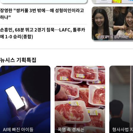
장영란 "쌍커풀 3번 밖에…왜 성형미인이라고
하냐"
손흥민, 68분 뛰고 2경기 침묵…LAFC, 톨루카
에 1-0 승리(종합)
뉴시스 기획특집
AI에 빠진 아이들
폭염 속 경제는
형사사법 