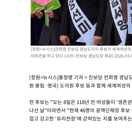
44.40%
-17387초 전 >
與 강원·TK 당원투표 합산 김민석 46.01%로 승리…정청래
44.53%
-17227초 전 >
[속보]與전대 권리당원투표…강원·경북 김민석, 대구 정청래 
-17034초 전 >
[속보]與 당대표 경선, 경북 권리당원 투표 김민석 47.37%·
45.71%
-16936초 전 >
[속보]與 당대표 경선, 대구 권리당원 투표 정청래 47.82%·
46.35%
-16733초 전 >
[속보]與 당대표 경선, 강원 권리당원 투표 김민석 승리…50.3
득표
-14651초 전 >
"일본축구협회, 대한축구협회 성 접대 의혹 심판 조사"
[창원=뉴시스]전희영 진보당 경남도지사 후보가 세계여성의 날
자회견을 하고 있다.(사진=진보당 경남도당 제공) 2026.03.
-7293초 전 >
[속보]장은수, KLPGA 제주삼다수 역전 우승…데뷔 10년 차에 
상
-2658초 전 >
"얼마나 더웠으면"…안동 물길공원서 헤엄친 구렁이 '소동'
-2585초 전 >
손흥민, 68분 뛰고 2경기 침묵…LAFC, 톨루카에 1-0 승리(종합
[창원=뉴시스]홍정명 기자 = 진보당 전희영 경
-1857초 전 >
'2경기 연속 침묵' 손흥민, 톨루카전 68분만 뛰고 슈팅 0개
원 봉림·명곡) 도의원 후보 등과 함께 세계여성의
-609초 전 >
이강인, 오늘 서울서 AT마드리드 입단식…'전례 없는 특급대우'
전 후보는 "오는 8일은 118년 전 여성들이 '생
나선 날"이라면서 "현재 46명의 광역단체장 후보 
껍고 강고한 '유리천장'에 갇혀있는 지를 보여주는