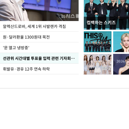
컴백하는 스키즈
폭염 속 주말 풍경은?
알렉산드로바, 세계 1위 사발렌카 격침
원·달러환율 1300원대 목전
'문 열고 냉방중'
선관위 시간대별 투표율 입력 관련 기자회견하는 주진우 의원
휘발유·경유 12주 연속 하락