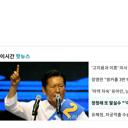
이시간
핫뉴스
'고지용과 이혼' 의사
'마약 자숙' 유아인,
정청래 또 말실수 "'
유혜정, 자궁적출 수