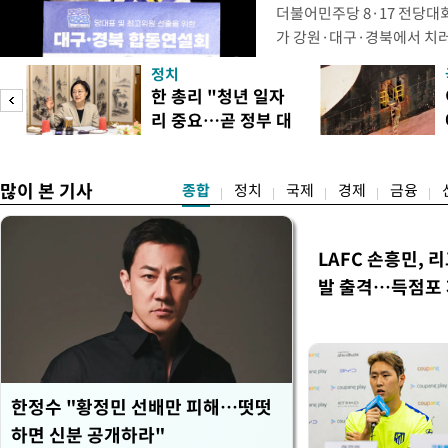
더불어민주당 8·17 전당대
가 강원·대구·경북에서 치
48.54%(1만8977표)를 
정치
를 1622표(4.14%p) 차
피
한 총리 "청년 일자
·인천 권리당원 투표에서도 
리 중요…곧 정부 대
적 합산(가중치 미반영)에서도
책"
많이 본 기사
종합
정치
국제
경제
금융
LAFC 손흥민, 
발 출격…득점포
한정수 "황정민 선배만 피해…떳떳
하면 신분 공개하라"