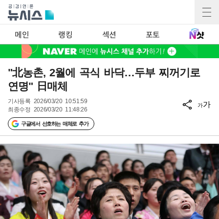
메인
랭킹
섹션
포토
"北농촌, 2월에 곡식 바닥…두부 찌꺼기로
연명" 日매체
기사등록
2026/03/20 10:51:59
가
가
최종수정
2026/03/20 11:48:26
구글에서 선호하는 매체로 추가