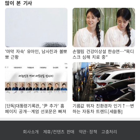
많이 본 기사
'마약 자숙' 유아인, 남사친과 볼뽀
손떨림 건강이상설 한승연…"목디
뽀 근황
스크 심해 치료 중"
[단독]대통령기록관, '尹 추가' 홈
기름값 뛰자 친환경차 인기↑…변
페이지 공개…계엄 선포문은 빠져
하는 자동차 트렌드[세쓸통]
회사소개
제휴/컨텐츠 판매
약관·정책
고충처리