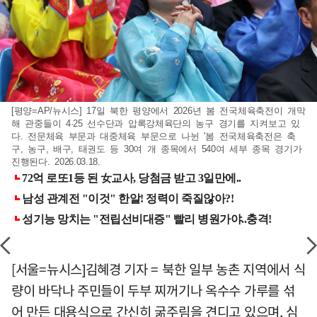
[평양=AP/뉴시스] 17일 북한 평양에서 2026년 봄 전국체육축전이 개막
해 관중들이 4·25 선수단과 압록강체육단의 농구 경기를 지켜보고 있
다. 전문체육 부문과 대중체육 부문으로 나뉜 '봄 전국체육축전은 축
구, 농구, 배구, 태권도 등 30여 개 종목에서 540여 세부 종목 경기가
진행된다. 2026.03.18.
[서울=뉴시스]김혜경 기자 = 북한 일부 농촌 지역에서 식
량이 바닥나 주민들이 두부 찌꺼기나 옥수수 가루를 섞
어 만든 대용식으로 간신히 굶주림을 견디고 있으며, 심