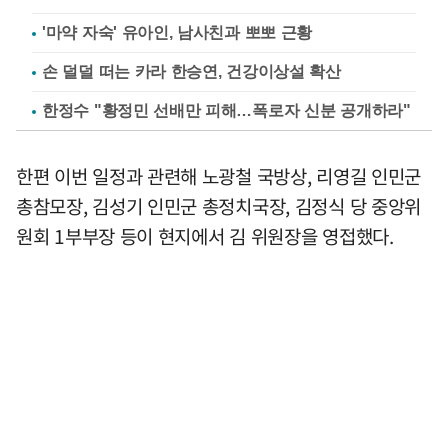
'마약 자숙' 유아인, 남사친과 뽀뽀 근황
손 덜덜 떠는 카라 한승연, 건강이상설 확산
한정수 "황정민 선배만 피해…폭로자 신분 공개하라"
한편 이번 일정과 관련해 노광철 국방상, 리영길 인민군
총참모장, 김성기 인민군 총정치국장, 김정식 당 중앙위
원회 1부부장 등이 현지에서 김 위원장을 영접했다.