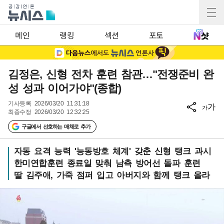
메인
랭킹
섹션
포토
김정은, 신형 전차 훈련 참관…"전쟁준비 완
성 성과 이어가야"(종합)
기사등록
2026/03/20 11:31:18
가
가
최종수정
2026/03/20 12:32:25
구글에서 선호하는 매체로 추가
자동 요격 능력 '능동방호 체계' 갖춘 신형 탱크 과시
한미연합훈련 종료일 맞춰 남측 방어선 돌파 훈련
딸 김주애, 가죽 점퍼 입고 아버지와 함께 탱크 올라