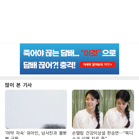
많이 본 기사
'마약 자숙' 유아인, 남사친과 볼뽀
손떨림 건강이상설 한승연…"목디
뽀 근황
스크 심해 치료 중"