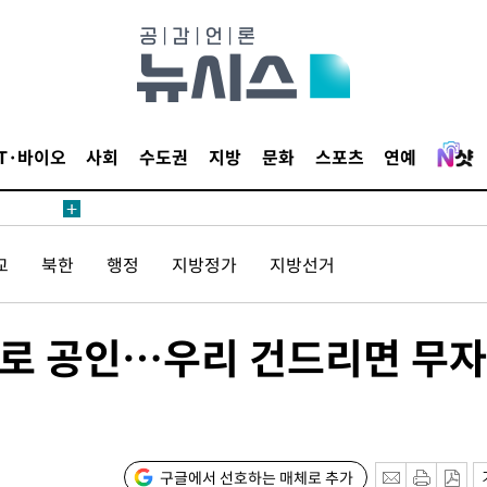
1위… 정청
.08%·
뛸 것"
날씨]
IT·바이오
사회
수도권
지방
문화
스포츠
연예
해 아틀레
교
북한
행정
지방정가
지방선거
으로 공인…우리 건드리면 무
속[다음주
다"
구글에서 선호하는 매체로 추가
려 죄송"