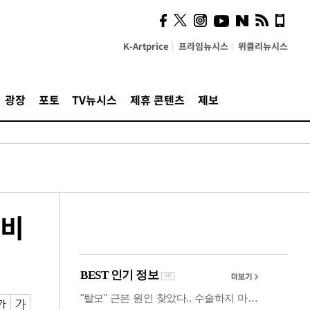
사이 해답 찾았죠"…알을
깨고 나온 '초자아'
K-Artprice
프라임뉴시스
위클리뉴시스
광장
포토
TV뉴시스
제휴 콘텐츠
제보
자비