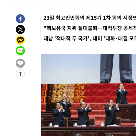
11시간 전 >
'최고 37도' 폭염 지속…강원동해안 최대 150㎜ 비
13시간 전 >
[속보]뉴욕증시 상승 마감…S&P 0.6% 나스닥 1.3%↑
23일 최고인민회의 제15기 1차 회의 시정
-10290초 전 >
이란 "호르무즈 재개방 합의 근접…美 배상 선행돼야"
"핵보유국 지위 절대불퇴…대적투쟁 공세
-1337초 전 >
[속보]與최고위원 제주·인천 순회경선…박선원·최민희·
대남 '적대적 두 국가', 대미 '대화·대결 모
민수·김용 순
-1290초 전 >
[속보]김민석, 與 전대 당원투표 누적 득표율 45.42%로 
래 44.56%
-572초 전 >
[속보]與 대표 경선 제주·인천 당원투표…金 47.75%·鄭 42
宋 10.17%
-106초 전 >
이강인 "아틀레티코 이적 기뻐…등번호 7번 의미보단 팀 위해
-41초 전 >
[속보]與 당대표 경선, 제주·인천 권리당원 투표 김민석 승리
1시간 전 >
낮 최고 35도 '무더위'…동해안 시간당 30㎜ '강한 비'[내일
1시간 전 >
[속보]이강인 "감독님이 원하는 마음 느꼈고, 많은 트로피 원
티코 이적"
1시간 전 >
수도권 40도 육박 '펄펄'…동해안 일부 지역엔 호의주의보
2시간 전 >
온열질환 사망자 3명 늘어…누적 환자 3000명 돌파
3시간 전 >
강릉에 시간당 81.4㎜ 물폭탄…도로 잠기고 담벼락 붕괴
5시간 전 >
백운산서 80년근 천종산삼 9뿌리 발견…감정가 1.3억원
5시간 전 >
선재도서 해루질 나섰다 실종 60대, 닷새 만에 숨진 채 발견
6시간 전 >
남자 농구, 나고야 아시안게임서 '홈팀' 일본과 한일전