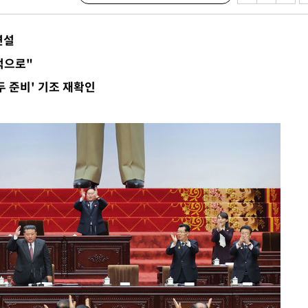
연설
적으로"
서미화·한
두 준비' 기조 재확인
1위… 정청
.08%·
 뛸 것"
날씨]
해 아틀레