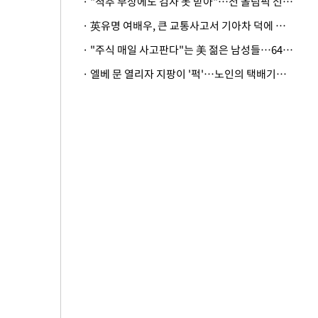
· "척추 부상에도 검사 못 받아"…전 올림픽 선수, 美봅슬레이협회 상대 소송
· 英유명 여배우, 큰 교통사고서 기아차 덕에 살았다
· "주식 매일 사고판다"는 美 젊은 남성들…64%가 "나는 인생의 패배자“
· 엘베 문 열리자 지팡이 '퍽'…노인의 택배기사 폭행 이유