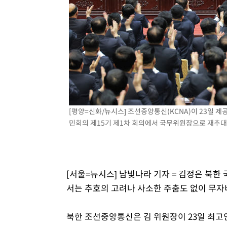
6시간 전 >
여수 오동도 해상서 모터보트 전복…1명 사망·1명 실종
7시간 전 >
극한폭염 한풀 꺾이지만…'낮 최고 35도' 무더위, 열대야 계
날씨]
8시간 전 >
축구협회 "압수수색·성접대 논란 사과…쇄신의 기회로 삼겠
8시간 전 >
[속보]'압수수색·성접대 논란' 축구협회 "실망과 걱정 안겨드
11시간 전 >
'최고 37도' 폭염 지속…강원동해안 최대 150㎜ 비
13시간 전 >
[속보]뉴욕증시 상승 마감…S&P 0.6% 나스닥 1.3%↑
[평양=신화/뉴시스] 조선중앙통신(KCNA)이 23일 
민회의 제15기 제1차 회의에서 국무위원장으로 재추대되고 
[서울=뉴시스] 남빛나라 기자 = 김정은 북
서는 추호의 고려나 사소한 주춤도 없이 무자
북한 조선중앙통신은 김 위원장이 23일 최고인