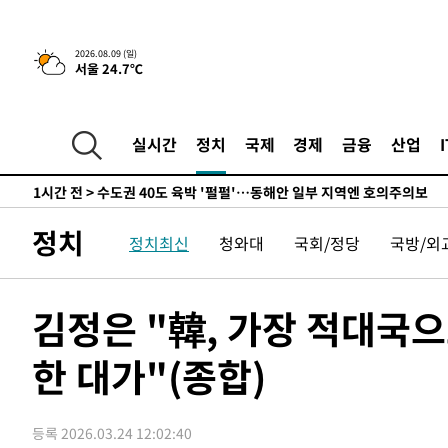
민수·김용 순
-1270초 전 >
[속보]김민석, 與 전대 당원투표 누적 득표율 45.42%로 
래 44.56%
-552초 전 >
[속보]與 대표 경선 제주·인천 당원투표…金 47.75%·鄭 42
2026.08.09 (일)
서울 24.7℃
宋 10.17%
-86초 전 >
이강인 "아틀레티코 이적 기뻐…등번호 7번 의미보단 팀 위해 
-21초 전 >
[속보]與 당대표 경선, 제주·인천 권리당원 투표 김민석 승리
1시간 전 >
낮 최고 35도 '무더위'…동해안 시간당 30㎜ '강한 비'[내일
실시간
정치
국제
경제
금융
산업
1시간 전 >
[속보]이강인 "감독님이 원하는 마음 느꼈고, 많은 트로피 원
티코 이적"
1시간 전 >
수도권 40도 육박 '펄펄'…동해안 일부 지역엔 호의주의보
2시간 전 >
온열질환 사망자 3명 늘어…누적 환자 3000명 돌파
정치
정치최신
청와대
국회/정당
국방/외
3시간 전 >
강릉에 시간당 81.4㎜ 물폭탄…도로 잠기고 담벼락 붕괴
5시간 전 >
백운산서 80년근 천종산삼 9뿌리 발견…감정가 1.3억원
5시간 전 >
선재도서 해루질 나섰다 실종 60대, 닷새 만에 숨진 채 발견
김정은 "韓, 가장 적대국
6시간 전 >
남자 농구, 나고야 아시안게임서 '홈팀' 일본과 한일전
한 대가"(종합)
6시간 전 >
여수 오동도 해상서 모터보트 전복…1명 사망·1명 실종
7시간 전 >
극한폭염 한풀 꺾이지만…'낮 최고 35도' 무더위, 열대야 계
날씨]
8시간 전 >
축구협회 "압수수색·성접대 논란 사과…쇄신의 기회로 삼겠
등록 2026.03.24 12:02:40
8시간 전 >
[속보]'압수수색·성접대 논란' 축구협회 "실망과 걱정 안겨드