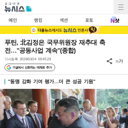
메인
랭킹
섹션
포토
푸틴, 北김정은 국무위원장 재추대 축
전…"공동사업 계속"(종합)
기사등록
2026/03/24 09:45:29
가
가
구글에서 선호하는 매체로 추가
"동맹 강화 기여 평가…더 큰 성공 기원"