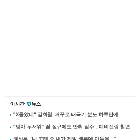
이시간
핫
뉴스
"X돌았네" 김희철, 거꾸로 태극기 분노 하루만에…
"엄마 무서워" 딸 절규에도 만취 질주…예비신랑 참변
권상우 "내 또래 중 내가 제일 빠른데 아들은…"