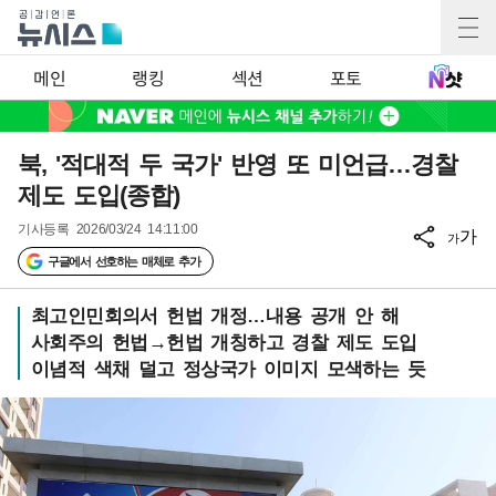
메인
랭킹
섹션
포토
북, '적대적 두 국가' 반영 또 미언급…경찰
제도 도입(종합)
기사등록
2026/03/24 14:11:00
가
가
구글에서 선호하는 매체로 추가
최고인민회의서 헌법 개정…내용 공개 안 해
사회주의 헌법→헌법 개칭하고 경찰 제도 도입
이념적 색채 덜고 정상국가 이미지 모색하는 듯