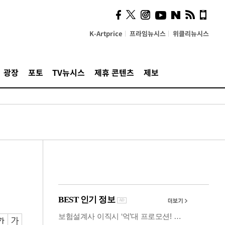
사이 해답 찾았죠"…알을
깨고 나온 '초자아'
K-Artprice
프라임뉴시스
위클리뉴시스
광장
포토
TV뉴시스
제휴 콘텐츠
제보