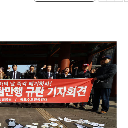
견
"
 계속[다음
겠다"
겨드려 죄