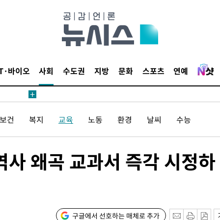
보
IT·바이오
사회
수도권
지방
문화
스포츠
연예
견
/보건
복지
교육
노동
환경
날씨
수능
 계속[다음
겠다"
역사 왜곡 교과서 즉각 시정하
겨드려 죄
보
구글에서 선호하는 매체로 추가