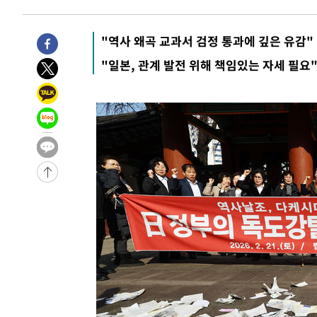
-24980초 전 >
강릉에 시간당 81.4㎜ 물폭탄…도로 잠기고 담벼락 붕괴
-21087초 전 >
백운산서 80년근 천종산삼 9뿌리 발견…감정가 1.3억원
"역사 왜곡 교과서 검정 통과에 깊은 유감"
-18797초 전 >
선재도서 해루질 나섰다 실종 60대, 닷새 만에 숨진 채 발
"일본, 관계 발전 위해 책임있는 자세 필요
-16331초 전 >
남자 농구, 나고야 아시안게임서 '홈팀' 일본과 한일전
-15707초 전 >
여수 오동도 해상서 모터보트 전복…1명 사망·1명 실종
-11934초 전 >
극한폭염 한풀 꺾이지만…'낮 최고 35도' 무더위, 열대야
주 날씨]
-8952초 전 >
축구협회 "압수수색·성접대 논란 사과…쇄신의 기회로 삼
-7469초 전 >
[속보]'압수수색·성접대 논란' 축구협회 "실망과 걱정 안
송"
1시간 전 >
'최고 37도' 폭염 지속…강원동해안 최대 150㎜ 비
2시간 전 >
[속보]뉴욕증시 상승 마감…S&P 0.6% 나스닥 1.3%↑