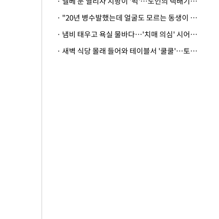
· 엘베 문 열리자 지팡이 '퍽'…노인의 택배기사 폭행 이유
· "20년 병수발했는데 얼굴도 모르는 동생이 유산 절반을"…배다른 형제 상속권 있을까
· 냄비 태우고 욕실 물바다…'치매 의심' 시어머니 검사 권유했다가 '날벼락'
· 새벽 식당 몰래 들어와 테이블서 '쿨쿨'…토사물 남기고 사라진 남성