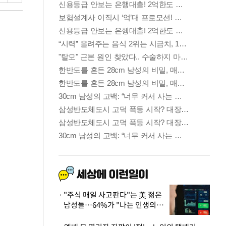
"주식 매일 사고판다"는 美 젊은
남성들…64%가 "나는 인생의
패배자“