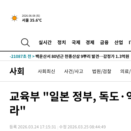
2시간 전 >
[속보]뉴욕증시 상승 마감…S&P 0.6% 나스닥 1.3%↑
2026.08.08 (토)
서울 35.6℃
-32066초 전 >
수도권 40도 육박 '펄펄'…동해안 일부 지역엔 호의주의
-31035초 전 >
온열질환 사망자 3명 늘어…누적 환자 3000명 돌파
-24980초 전 >
강릉에 시간당 81.4㎜ 물폭탄…도로 잠기고 담벼락 붕괴
실시간
정치
국제
경제
금융
산업
-21087초 전 >
백운산서 80년근 천종산삼 9뿌리 발견…감정가 1.3억원
-18797초 전 >
선재도서 해루질 나섰다 실종 60대, 닷새 만에 숨진 채 발
-16331초 전 >
남자 농구, 나고야 아시안게임서 '홈팀' 일본과 한일전
사회
사회최신
사건/사고
법원/검찰
의료
-15707초 전 >
여수 오동도 해상서 모터보트 전복…1명 사망·1명 실종
-11934초 전 >
극한폭염 한풀 꺾이지만…'낮 최고 35도' 무더위, 열대야
주 날씨]
-8952초 전 >
축구협회 "압수수색·성접대 논란 사과…쇄신의 기회로 삼
교육부 "일본 정부, 독도·
-7469초 전 >
[속보]'압수수색·성접대 논란' 축구협회 "실망과 걱정 안
송"
라"
1시간 전 >
'최고 37도' 폭염 지속…강원동해안 최대 150㎜ 비
2시간 전 >
[속보]뉴욕증시 상승 마감…S&P 0.6% 나스닥 1.3%↑
-32066초 전 >
수도권 40도 육박 '펄펄'…동해안 일부 지역엔 호의주의
등록 2026.03.24 17:15:31
수정 2026.03.25 08:44:49
-31035초 전 >
온열질환 사망자 3명 늘어…누적 환자 3000명 돌파