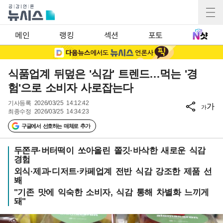
메인
랭킹
섹션
포토
식품업계 뒤덮은 '식감' 트렌드…먹는 '경
험'으로 소비자 사로잡는다
기사등록
2026/03/25 14:12:42
가
가
최종수정
2026/03/25 14:34:23
구글에서 선호하는 매체로 추가
두쫀쿠·버터떡이 쏘아올린 쫄깃·바삭한 새로운 식감
경험
외식·제과·디저트·카페업계 전반 식감 강조한 제품 선
봬
"기존 맛에 익숙한 소비자, 식감 통해 차별화 느끼게
돼"