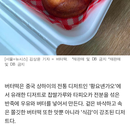
[서울=뉴시스] 김상윤 기자 = 버터떡. *재판매 및 DB 금지 *재판매
및 DB 금지
버터떡은 중국 상하이의 전통 디저트인 '황요녠가오'에
서 유래한 디저트로 찹쌀가루와 타피오카 전분을 섞은
반죽에 우유와 버터를 넣어서 만든다. 겉은 바삭하고 속
은 쫄깃한 버터떡 또한 맛뿐 아니라 '식감'이 강조된 디저
트다.