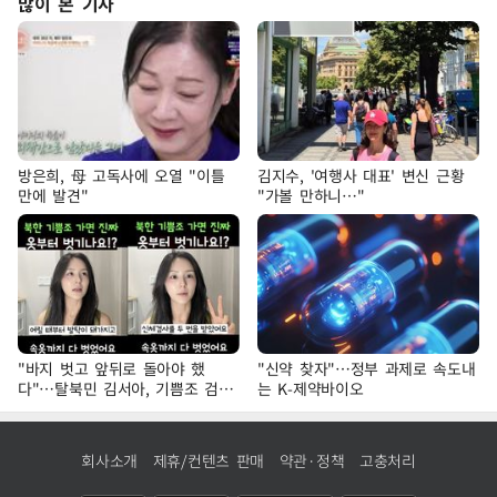
많이 본 기사
방은희, 母 고독사에 오열 "이틀
김지수, '여행사 대표' 변신 근황
만에 발견"
"가볼 만하니…"
"바지 벗고 앞뒤로 돌아야 했
"신약 찾자"…정부 과제로 속도내
다"…탈북민 김서아, 기쁨조 검사
는 K-제약바이오
수치심 회상
회사소개
제휴/컨텐츠 판매
약관·정책
고충처리