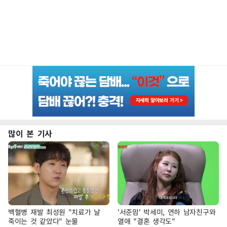
많이 본 기사
백혈병 재발 최성원 "치료가 날
'서준맘' 박세미, 연하 남자친구와
죽이는 것 같았다" 눈물
열애 "결혼 생각도"