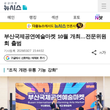
메인
랭킹
섹션
포토
부산국제공연예술마켓 10월 개최…전문위원
회 출범
기사등록
2026/03/27 15:44:02
가
가
구글에서 선호하는 매체로 추가
"조직 개편·유통 기능 강화"