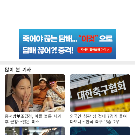
많이 본 기사
홍서범♥조갑경, 아들 불륜 사과
외국인 심판 성 접대 7경기 들여
후 근황…밝은 미소
다보니…한국 축구 '5승 2무'