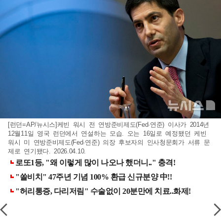
[런던=AP/뉴시스]케빈 워시 전 연방준비제도(Fed·연준) 이사가 2014년
12월11일 영국 런던에서 연설하는 모습. 오는 16일로 예정됐던 케빈
워시 미 연방준비제도(Fed·연준) 의장 후보자의 인사청문회가 서류 문
제로 연기됐다. 2026.04.10.