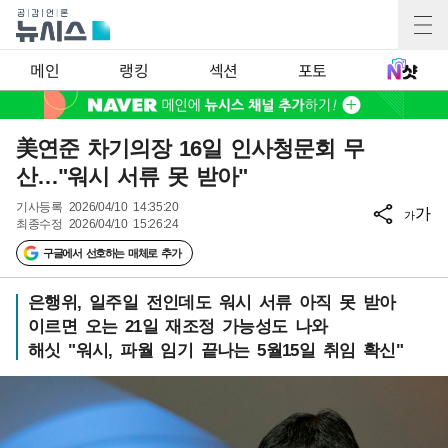
메인
랭킹
섹션
포토
美연준 차기의장 16일 인사청문회 무
산…"워시 서류 못 받아"
기사등록
2026/04/10 14:35:20
가
가
최종수정
2026/04/10 15:26:24
구글에서 선호하는 매체로 추가
은행위, 일주일 전인데도 워시 서류 아직 못 받아
이르면 오는 21일 재조정 가능성도 나와
해싯 "워시, 파월 임기 끝나는 5월15일 취임 확신"