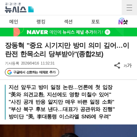
메인
랭킹
섹션
포토
장동혁 "중요 시기지만 방미 의미 깊어…이
란전 한목소리 당부받아"(종합2보)
기사등록
2026/04/16 11:32:31
가
가
구글에서 선호하는 매체로 추가
지선 앞두고 방미 일정 논란…언론에 첫 입장
"美와 의견교환, 지선에도 영향 미칠수 있어"
"사진 공개 반응 알지만 매우 바쁜 일정 소화"
"부산 북구 후보 낸다…대표가 공관위와 진행"
방미단 "美, 李대통령 이스라엘 SNS에 우려"