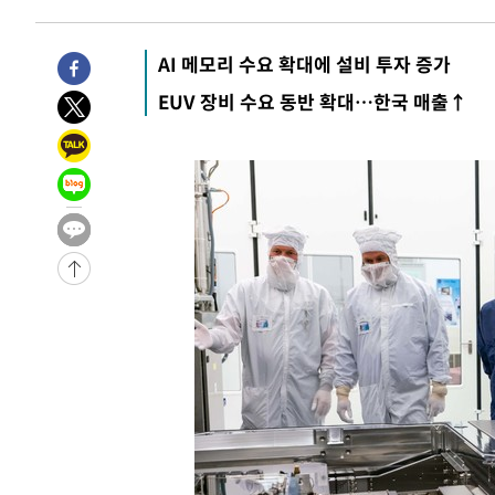
3시간 전 >
11시간 압수수색에 성접대 파문까지…'쑥대밭' 된 축구협회
4시간 전 >
[속보]규제합리화위원회 부위원장에 김태유 서울대 공대 교
AI 메모리 수요 확대에 설비 투자 증가
후임
-15094초 전 >
이강인, 폭염 속 AT마드리드 첫 훈련…80명 식사 대접까
EUV 장비 수요 동반 확대…한국 매출↑
-12233초 전 >
미 사업체 일자리, 7월에 2.3만개 순감하고 그 전 2개월 1
하향수정 (2보)
-11681초 전 >
[속보] 미 사업체, 일자리 7월에 2.3만 개 줄어…실업률은
↓
-7544초 전 >
[속보]이 대통령 "부동산 공급 기존 사고방식 매달리지 말
실천"
-6629초 전 >
이란, "오만과 '중앙 단일 루트' 합의…북쪽 인바운드·남
드는 임시"
30분 전 >
"낮 기온 소폭 하락"…수도권 폭염중대경보, 폭염경보로 하향
30분 전 >
[속보]이 대통령, '호우피해' 안동·의성 관할 4개 면 특별재난
31분 전 >
[단독]중수청 지원 검사들, 정원 초과 시 낮은 계급 임용…희망지
도
1시간 전 >
낮 최고 37도 찜통더위…곳곳 소나기·강원 많은 비[내일날씨
1시간 전 >
SK하이닉스, 용인·청주 팹에 54조 투자…"AI 메모리 수요 
2시간 전 >
여자배구 이재영·이다영 자매, 아제르바이잔 투란VC 입단
2시간 전 >
외국인 심판 성 접대 7경기 들여다보니…한국 축구 '5승 2무'
2시간 전 >
[속보]코스닥, 2.86포인트(0.36%) 내린 798.81마감
2시간 전 >
[속보]코스피, 6200선 약보합…0.60% 내린 6258.77에 마