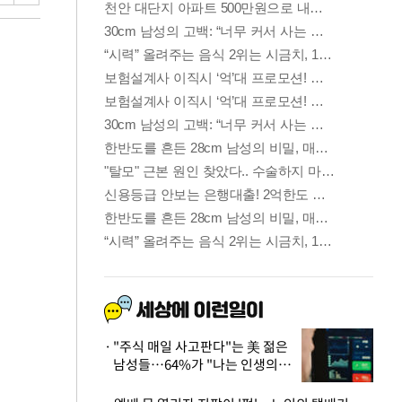
"주식 매일 사고판다"는 美 젊은
남성들…64%가 "나는 인생의
패배자“