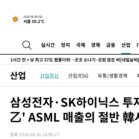
하향수정 (2보)
-11661초 전 >
[속보] 미 사업체, 일자리 7월에 2.3만 개 줄어…실업률은
↓
-7524초 전 >
[속보]이 대통령 "부동산 공급 기존 사고방식 매달리지 말
2026.08.08 (토)
서울 30.2℃
실천"
-6609초 전 >
이란, "오만과 '중앙 단일 루트' 합의…북쪽 인바운드·남
드는 임시"
30분 전 >
"낮 기온 소폭 하락"…수도권 폭염중대경보, 폭염경보로 하향
30분 전 >
[속보]이 대통령, '호우피해' 안동·의성 관할 4개 면 특별재난
실시간
정치
국제
경제
금융
산업
31분 전 >
[단독]중수청 지원 검사들, 정원 초과 시 낮은 계급 임용…희망지
도
1시간 전 >
낮 최고 37도 찜통더위…곳곳 소나기·강원 많은 비[내일날씨
1시간 전 >
SK하이닉스, 용인·청주 팹에 54조 투자…"AI 메모리 수요 
산업
산업최신
산업/ESG
유통/생활경제
2시간 전 >
여자배구 이재영·이다영 자매, 아제르바이잔 투란VC 입단
2시간 전 >
외국인 심판 성 접대 7경기 들여다보니…한국 축구 '5승 2무'
2시간 전 >
[속보]코스닥, 2.86포인트(0.36%) 내린 798.81마감
삼성전자·SK하이닉스 투자
2시간 전 >
[속보]코스피, 6200선 약보합…0.60% 내린 6258.77에 마
乙' ASML 매출의 절반 韓
2시간 전 >
[속보]원·달러 환율, 7.7원 내린 1416.1원 마감
2시간 전 >
[속보] 노원서 40.1도 관측…서울, 2018년 이후 첫 40도
3시간 전 >
[속보]종합특검, '계엄 수용공간 확보' 신용해 前교정본부장 
등록 2026.04.16 16:05:27
3시간 전 >
외신들도 주목한 韓축구 파문…"국민적 공분에 수사 재개"