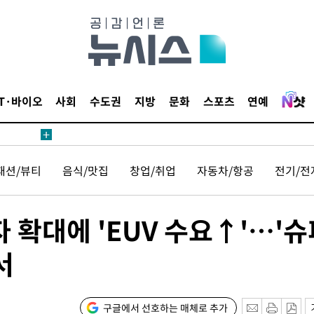
 4.1%로
고 과감히
쪽 아웃바운
지역 선포
IT·바이오
사회
수도권
지방
문화
스포츠
연예
 못 갈 수
]
선제 대응"
패션/뷰티
음식/맛집
창업/취업
자동차/항공
전기/전
 확대에 'EUV 수요↑'…'슈
쳐
서
기소
구글에서 선호하는 매체로 추가