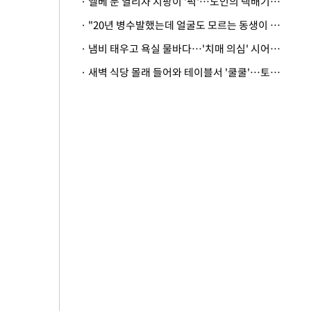
· 엘베 문 열리자 지팡이 '퍽'…노인의 택배기사 폭행 이유
· "20년 병수발했는데 얼굴도 모르는 동생이 유산 절반을"…배다른 형제 상속권 있을까
· 냄비 태우고 욕실 물바다…'치매 의심' 시어머니 검사 권유했다가 '날벼락'
· 새벽 식당 몰래 들어와 테이블서 '쿨쿨'…토사물 남기고 사라진 남성