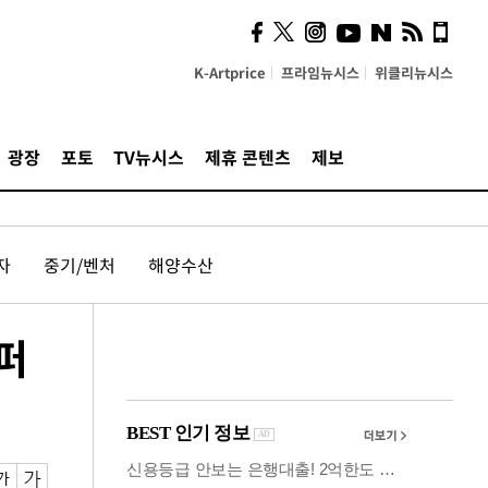
시, 스마트폰 액세서리에
NFC 더했다
K-Artprice
프라임뉴시스
위클리뉴시스
광장
포토
TV뉴시스
제휴 콘텐츠
제보
자
중기/벤처
해양수산
퍼