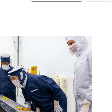
수…이병태
지(종합)
0.3만개
 4.1%로
고 과감히
쪽 아웃바운
지역 선포
 못 갈 수
]
선제 대응"
쳐