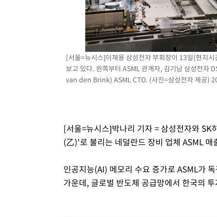
2시간 전 >
[속보]원·달러 환율, 7.7원 내린 1416.1원 마감
2시간 전 >
[속보] 노원서 40.1도 관측…서울, 2018년 이후 첫 40도
3시간 전 >
[속보]종합특검, '계엄 수용공간 확보' 신용해 前교정본부장 
3시간 전 >
외신들도 주목한 韓축구 파문…"국민적 공분에 수사 재개"
[서울=뉴시스]이재용 삼성전자 부회장이 13일(현지시간
3시간 전 >
11시간 압수수색에 성접대 파문까지…'쑥대밭' 된 축구협회
보고 있다. 왼쪽부터 ASML 관계자, 김기남 삼성전자 D
4시간 전 >
[속보]규제합리화위원회 부위원장에 김태유 서울대 공대 교
van den Brink) ASML CTO. (사진=삼성전자 제공) 2
후임
[서울=뉴시스]박나리 기자 = 삼성전자와 SK
(乙)'로 불리는 네덜란드 장비 업체 ASML 
인공지능(AI) 메모리 수요 증가로 ASML가
가운데, 글로벌 반도체 공급망에서 한국의 투