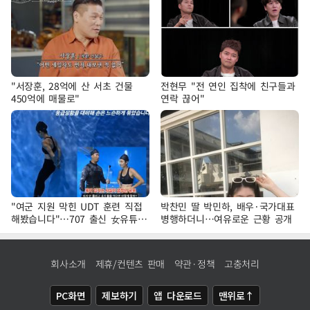
"서장훈, 28억에 산 서초 건물
전현무 "전 연인 집착에 친구들과
450억에 매물로"
연락 끊어"
"여군 지원 막힌 UDT 훈련 직접
박찬민 딸 박민하, 배우·국가대표
해봤습니다"…707 출신 女유튜버
병행하더니…여유로운 근황 공개
'완벽 소화'
회사소개
제휴/컨텐츠 판매
약관·정책
고충처리
PC화면
제보하기
앱 다운로드
맨위로↑