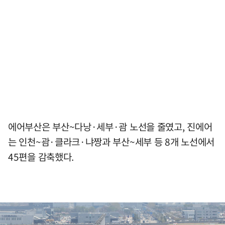
에어부산은 부산~다낭·세부·괌 노선을 줄였고, 진에어
는 인천~괌·클라크·냐짱과 부산~세부 등 8개 노선에서
45편을 감축했다.