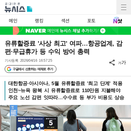
메인
랭킹
섹션
포토
유류할증료 '사상 최고' 여파…항공업계, 감
편·무급휴가 등 수익 방어 총력
기사등록
2026/04/16 16:57:25
가
가
구글에서 선호하는 매체로 추가
대한항공·아시아나, 5월 유류할증료 '최고 단계' 적용
인천~뉴욕 왕복 시 유류할증료로 110만원 지불해야
주요 노선 감편 잇따라…수수료 등 부가 비용도 상승