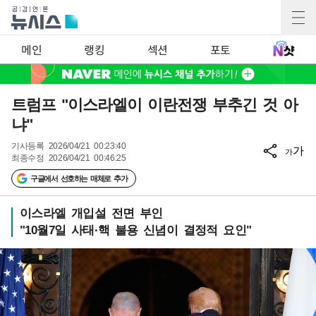
메인
랭킹
섹션
포토
트럼프 "이스라엘이 이란전쟁 부추긴 것 아
냐"
기사등록
2026/04/21 00:23:40
가
가
최종수정
2026/04/21 00:46:25
구글에서 선호하는 매체로 추가
이스라엘 개입설 전면 부인
"10월7일 사태·핵 불용 신념이 결정적 요인"