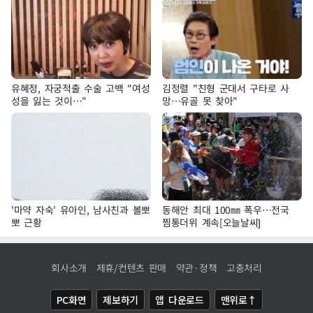
유혜정, 자궁적출 수술 고백 "여성
김정렬 "친형 군대서 구타로 사
성을 잃는 것이…"
망…유골 못 찾아"
'마약 자숙' 유아인, 남사친과 볼뽀
동해안 최대 100㎜ 폭우…전국
뽀 근황
찜통더위 계속[오늘날씨]
회사소개
제휴/컨텐츠 판매
약관·정책
고충처리
PC화면
제보하기
앱 다운로드
맨위로↑