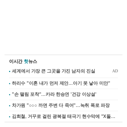
이시간
핫
뉴스
하리수 "이혼 내가 먼저 제안…아기 못 낳아 미안"
"손 떨림 포착"…카라 한승연 '건강 이상설'
차가원 "○○○ 까면 주변 다 죽어"…녹취 폭로 파장
김희철, 거꾸로 걸린 광복절 태극기 현수막에 "X돌았네"