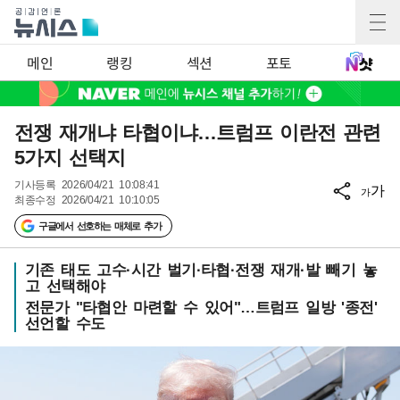
메인
랭킹
섹션
포토
전쟁 재개냐 타협이냐…트럼프 이란전 관련
5가지 선택지
기사등록
2026/04/21 10:08:41
가
가
최종수정
2026/04/21 10:10:05
구글에서 선호하는 매체로 추가
기존 태도 고수·시간 벌기·타협·전쟁 재개·발 빼기 놓
고 선택해야
전문가 "타협안 마련할 수 있어"…트럼프 일방 '종전'
선언할 수도