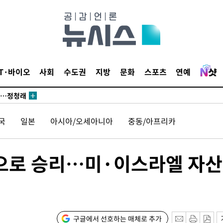
 논의
되길"
IT·바이오
사회
수도권
지방
문화
스포츠
연예
시작'
승리…정청래
청래
국
일본
아시아/오세아니아
중동/아프리카
청래 승리
7%·정청래
2%·김민석
으로 승리…미·이스라엘 자산
0.30%
 차에 첫
'
구글에서 선호하는 매체로 추가
(종합)