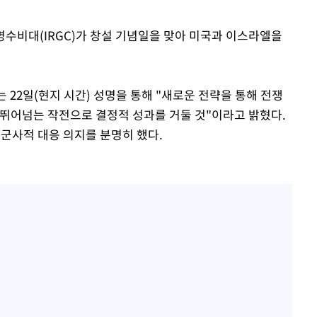
혁명수비대(IRGC)가 창설 기념일을 맞아 미국과 이스라엘을
 차에 첫
'
(종합)
 22일(현지 시간) 성명을 통해 "새로운 전략을 통해 전쟁
 뛰어넘는 작전으로 결정적 성과를 거둘 것"이라고 밝혔다.
대우'
 군사적 대응 의지를 분명히 했다.
'온도차'
 밝혀
발로 부상
 논의