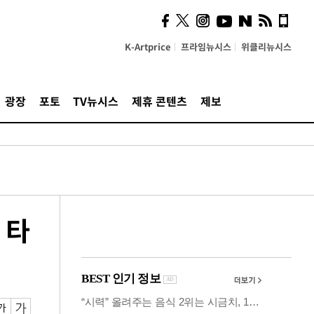
사이 해답 찾았죠"…알을
깨고 나온 '초자아'
K-Artprice
프라임뉴시스
위클리뉴시스
광장
포토
TV뉴시스
제휴 콘텐츠
제보
 타