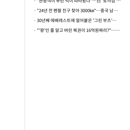
· "관광객이 뿌린 먹이 따라왔나"…日 '토끼섬' 멧돼지, 토끼까지 사냥
· "24년 전 펜팔 친구 찾아 3000㎞"…중국 남성 사연에 '뭉클'
· 30년째 에베레스트에 얼어붙은 '그린 부츠'…드디어 가족 품으로
· "'꽝'인 줄 알고 버린 복권이 16억원짜리?"…극적으로 되찾은 사연