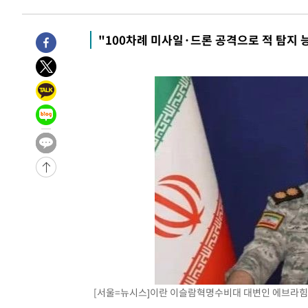
-9046초 전 >
'2경기 연속 침묵' 손흥민, 톨루카전 68분만 뛰고 슈팅 0개
-7798초 전 >
이강인, 오늘 서울서 AT마드리드 입단식…'전례 없는 특급
"100차례 미사일·드론 공격으로 적 탐지 
1시간 전 >
'여긴 20도, 저긴 50도'…열화상 카메라로 본 폭염 저감시설 
1시간 전 >
콜롬비아 신임 우파 대통령 취임 하루만에 차량폭탄 폭발 사건
3시간 전 >
튀르키예 외무장관, "메카 3국 방위협정은 이란이 목표 아냐 "
4시간 전 >
이군이 불법 군시설 건설한 레바논 남부에서 레바논군 3명 폭
4시간 전 >
[속보]美중부 사령관, 이스라엘 긴급방문 다중화된 전선 상황
-30270초 전 >
이강인 ATM 입단식에 '상암벌 들썩'…"세계적인 선수 
-29266초 전 >
태풍 돌핀, 중 저장성 타이저우시 해안에 상륙 (1보)
-26612초 전 >
AT마드리드 데뷔 앞둔 이강인, 맨시티전 선발 대신 '벤치 
-25242초 전 >
[속보]與 강원·TK 당원투표 합산 김민석 48.54%로 
44.40%
-24576초 전 >
與 강원·TK 당원투표 합산 김민석 46.01%로 승리…정
44.53%
-24416초 전 >
[속보]與전대 권리당원투표…강원·경북 김민석, 대구 정
-24223초 전 >
[속보]與 당대표 경선, 경북 권리당원 투표 김민석 47.3
45.71%
-24125초 전 >
[속보]與 당대표 경선, 대구 권리당원 투표 정청래 47.8
[서울=뉴시스]이란 이슬람혁명수비대 대변인 에브라힘 졸피가
46.35%
-23922초 전 >
[속보]與 당대표 경선, 강원 권리당원 투표 김민석 승리…5