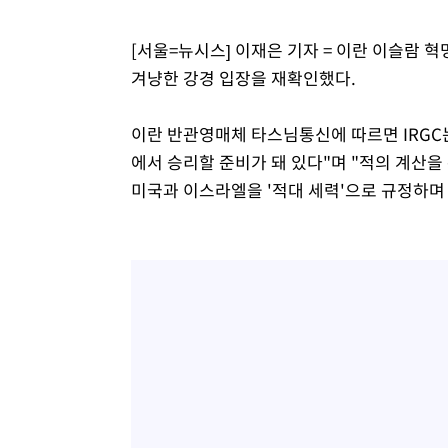
득표
-21840초 전 >
"일본축구협회, 대한축구협회 성 접대 의혹 심판 조사"
[서울=뉴시스] 이재은 기자 = 이란 이슬람 
-14482초 전 >
[속보]장은수, KLPGA 제주삼다수 역전 우승…데뷔 10년
겨냥한 강경 입장을 재확인했다.
정상
-9847초 전 >
"얼마나 더웠으면"…안동 물길공원서 헤엄친 구렁이 '소동
-9774초 전 >
손흥민, 68분 뛰고 2경기 침묵…LAFC, 톨루카에 1-0 승리
이란 반관영매체 타스님통신에 따르면 IRGC는
-9046초 전 >
'2경기 연속 침묵' 손흥민, 톨루카전 68분만 뛰고 슈팅 0개
에서 승리할 준비가 돼 있다"며 "적의 계산을
-7798초 전 >
이강인, 오늘 서울서 AT마드리드 입단식…'전례 없는 특급
미국과 이스라엘을 '적대 세력'으로 규정하며
1시간 전 >
'여긴 20도, 저긴 50도'…열화상 카메라로 본 폭염 저감시설 
1시간 전 >
콜롬비아 신임 우파 대통령 취임 하루만에 차량폭탄 폭발 사건
3시간 전 >
튀르키예 외무장관, "메카 3국 방위협정은 이란이 목표 아냐 "
4시간 전 >
이군이 불법 군시설 건설한 레바논 남부에서 레바논군 3명 폭
4시간 전 >
[속보]美중부 사령관, 이스라엘 긴급방문 다중화된 전선 상황