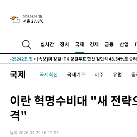
2026.08.09 (일)
서울 27.8℃
4시간 전 >
[속보]美중부 사령관, 이스라엘 긴급방문 다중화된 전선 상황
-30270초 전 >
이강인 ATM 입단식에 '상암벌 들썩'…"세계적인 선수 
-29266초 전 >
태풍 돌핀, 중 저장성 타이저우시 해안에 상륙 (1보)
실시간
정치
국제
경제
금융
산업
-26612초 전 >
AT마드리드 데뷔 앞둔 이강인, 맨시티전 선발 대신 '벤치 
-25242초 전 >
[속보]與 강원·TK 당원투표 합산 김민석 48.54%로 
44.40%
-24576초 전 >
與 강원·TK 당원투표 합산 김민석 46.01%로 승리…정
국제
국제최신
국제기구
미주
유럽
중
44.53%
-24416초 전 >
[속보]與전대 권리당원투표…강원·경북 김민석, 대구 정
-24223초 전 >
[속보]與 당대표 경선, 경북 권리당원 투표 김민석 47.3
45.71%
-24125초 전 >
[속보]與 당대표 경선, 대구 권리당원 투표 정청래 47.8
이란 혁명수비대 "새 전략
46.35%
-23922초 전 >
[속보]與 당대표 경선, 강원 권리당원 투표 김민석 승리…5
득표
격"
-21840초 전 >
"일본축구협회, 대한축구협회 성 접대 의혹 심판 조사"
-14482초 전 >
[속보]장은수, KLPGA 제주삼다수 역전 우승…데뷔 10년
정상
-9847초 전 >
"얼마나 더웠으면"…안동 물길공원서 헤엄친 구렁이 '소동
등록 2026.04.22 16:19:03
-9774초 전 >
손흥민, 68분 뛰고 2경기 침묵…LAFC, 톨루카에 1-0 승리