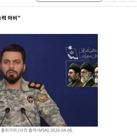
대우'
능력 마비”
'온도차'
 밝혀
발로 부상
 논의
되길"
시작'
승리…정청래
청래
청래 승리
7%·정청래
2%·김민석
리.(사진 출처=MSN) 2026.04.06.
0.30%