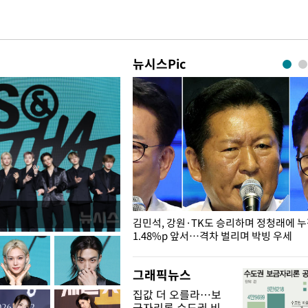
뉴시스Pic
 드러난 홍제천…물고기 떼죽음
김민석, 강원·TK도 승리하며 정청래에 
1.48%p 앞서…격차 벌리며 박빙 우세
그래픽뉴스
집값 더 오를라…보
금자리론 수도권 비