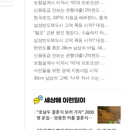
"호날두 결혼식 보러 가자" 2000
명 운집…엉뚱한 커플 결혼식에
'황당'