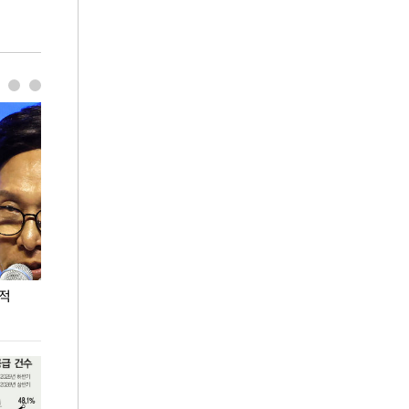
누적
용산·강남·서초 유휴부지까지…세제 이은 '영끌'
폭염 속 주말 풍
공급대책 윤곽