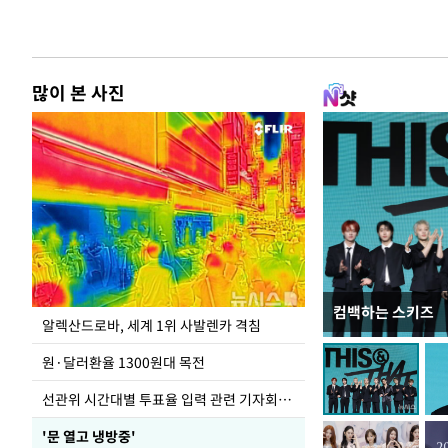
많이 본 사진
컴백하는 스키즈
극한 폭염에 바닥
알렉산드로바, 세계 1위 사발렌카 격침
도
원·달러환율 1300원대 목전
선관위 시간대별 투표율 입력 관련 기자회견하는 주진우 의원
'문 열고 냉방중'