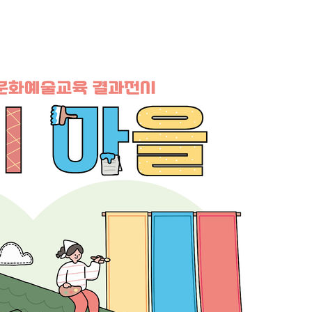
협회
 교수…이
 절차 개시
25.3%↑
망
 하향
별재난지역
…희망지 못
날씨]
요 선제 대
단
무'
 마쳐