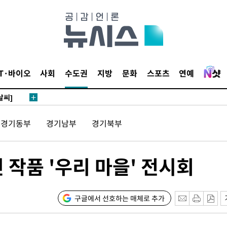
망
 하향
별재난지역
IT·바이오
사회
수도권
지방
문화
스포츠
연예
…희망지 못
날씨]
요 선제 대
경기동부
경기남부
경기북부
단
무'
 작품 '우리 마을' 전시회
 마쳐
구글에서 선호하는 매체로 추가
부장 기소
"