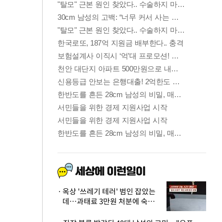
옥상 '쓰레기 테러' 범인 잡았는
데…과태료 3만원 처분에 숙박업
주 허탈