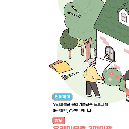
-20588초 전 >
[속보]원·달러 환율, 7.7원 내린 1416.1원 마감
-20477초 전 >
[속보] 노원서 40.1도 관측…서울, 2018년 이후 첫 40도
-17567초 전 >
[속보]종합특검, '계엄 수용공간 확보' 신용해 前교정본
-16440초 전 >
외신들도 주목한 韓축구 파문…"국민적 공분에 수사 재개
-16411초 전 >
11시간 압수수색에 성접대 파문까지…'쑥대밭' 된 축구
-15433초 전 >
[속보]규제합리화위원회 부위원장에 김태유 서울대 공대
병태 후임
-11791초 전 >
[속보]국힘 윤리위, '돌려차기 발언' 진종오·서범수 징계
-7116초 전 >
[속보] 7월 중국 수출 23.9%↑ 수입 27.5%↑…무역총액 
-4276초 전 >
[속보]'채상병 순직 책임' 임성근, 항소심도 징역 3년
-4142초 전 >
[속보]종합특검, '관저이전 봐주기 감사' 유병호 구속기소
-742초 전 >
민주 콩고 에볼라환자 4천명 돌파, 4053명 발생 1850명 사