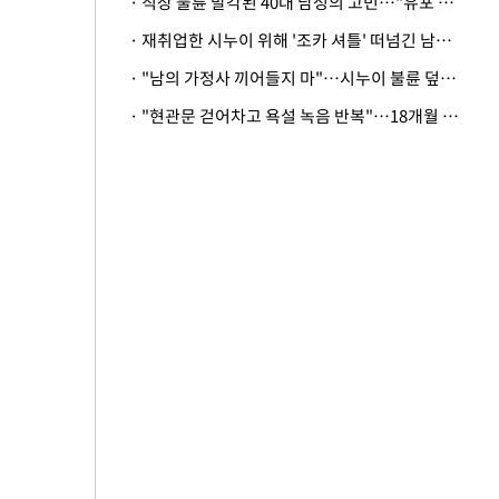
· 직장 불륜 발각된 40대 남성의 고민…"유포 동료 명예훼손·협박죄 고소 가능할까"
· 재취업한 시누이 위해 '조카 셔틀' 떠넘긴 남편…아내 "난 못한다"
· "남의 가정사 끼어들지 마"…시누이 불륜 덮으려는 남편에 억울한 아내
· "현관문 걷어차고 욕설 녹음 반복"…18개월 아기 키우는 집 뒤흔든 '앞집의 비극'