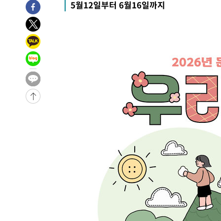
5월12일부터 6월16일까지
-16411초 전 >
11시간 압수수색에 성접대 파문까지…'쑥대밭' 된 축구
-15433초 전 >
[속보]규제합리화위원회 부위원장에 김태유 서울대 공대
병태 후임
-11791초 전 >
[속보]국힘 윤리위, '돌려차기 발언' 진종오·서범수 징계
-7116초 전 >
[속보] 7월 중국 수출 23.9%↑ 수입 27.5%↑…무역총액 
-4276초 전 >
[속보]'채상병 순직 책임' 임성근, 항소심도 징역 3년
-4142초 전 >
[속보]종합특검, '관저이전 봐주기 감사' 유병호 구속기소
-742초 전 >
민주 콩고 에볼라환자 4천명 돌파, 4053명 발생 1850명 사
-28608초 전 >
"낮 기온 소폭 하락"…수도권 폭염중대경보, 폭염경보로
-28572초 전 >
[속보]이 대통령, '호우피해' 안동·의성 관할 4개 면 특
선포
-28535초 전 >
[단독]중수청 지원 검사들, 정원 초과 시 낮은 계급 임용
갈 수도
-26506초 전 >
낮 최고 37도 찜통더위…곳곳 소나기·강원 많은 비[내일
-24812초 전 >
SK하이닉스, 용인·청주 팹에 54조 투자…"AI 메모리 수
응"
-21668초 전 >
여자배구 이재영·이다영 자매, 아제르바이잔 투란VC 입
-20921초 전 >
외국인 심판 성 접대 7경기 들여다보니…한국 축구 '5승 2
-20655초 전 >
[속보]코스닥, 2.86포인트(0.36%) 내린 798.81마감
-20608초 전 >
[속보]코스피, 6200선 약보합…0.60% 내린 6258.77에