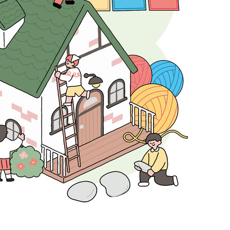
부장 기소
"
협회
 교수…이
 절차 개시
25.3%↑
망