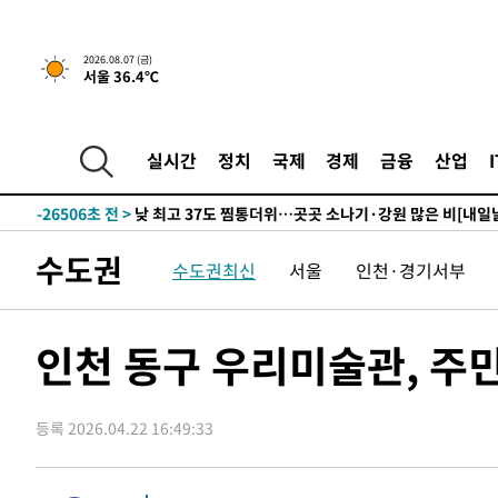
2026.08.07 (금)
서울 36.4℃
-742초 전 >
민주 콩고 에볼라환자 4천명 돌파, 4053명 발생 1850명 사
-28608초 전 >
"낮 기온 소폭 하락"…수도권 폭염중대경보, 폭염경보로
-28572초 전 >
[속보]이 대통령, '호우피해' 안동·의성 관할 4개 면 특
실시간
정치
국제
경제
금융
산업
선포
-28535초 전 >
[단독]중수청 지원 검사들, 정원 초과 시 낮은 계급 임용
갈 수도
-26506초 전 >
낮 최고 37도 찜통더위…곳곳 소나기·강원 많은 비[내일
-24812초 전 >
SK하이닉스, 용인·청주 팹에 54조 투자…"AI 메모리 수
수도권
수도권최신
서울
인천·경기서부
응"
-21668초 전 >
여자배구 이재영·이다영 자매, 아제르바이잔 투란VC 입
-20921초 전 >
외국인 심판 성 접대 7경기 들여다보니…한국 축구 '5승 2
-20655초 전 >
[속보]코스닥, 2.86포인트(0.36%) 내린 798.81마감
인천 동구 우리미술관, 주민
-20608초 전 >
[속보]코스피, 6200선 약보합…0.60% 내린 6258.77에
-20588초 전 >
[속보]원·달러 환율, 7.7원 내린 1416.1원 마감
등록 2026.04.22 16:49:33
-20477초 전 >
[속보] 노원서 40.1도 관측…서울, 2018년 이후 첫 40도
-17567초 전 >
[속보]종합특검, '계엄 수용공간 확보' 신용해 前교정본
-16440초 전 >
외신들도 주목한 韓축구 파문…"국민적 공분에 수사 재개