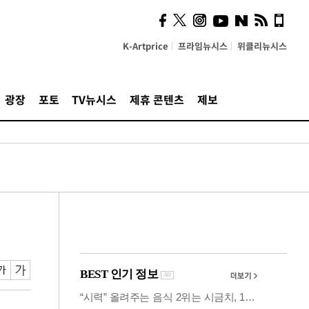
시, 스마트폰 액세서리에
NFC 더했다
K-Artprice
프라임뉴시스
위클리뉴시스
광장
포토
TV뉴시스
제휴 콘텐츠
제보