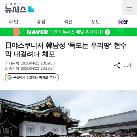
메인
랭킹
섹션
포토
日야스쿠니서 韓남성 '독도는 우리땅' 현수
막 내걸려다 체포
기사등록
2026/04/22 23:09:56
가
가
최종수정
2026/04/22 23:18:24
구글에서 선호하는 매체로 추가