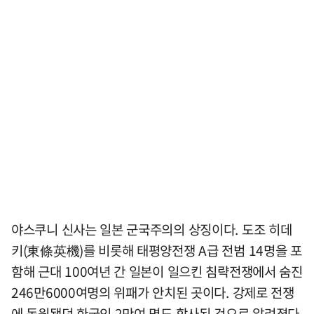
야스쿠니 신사는 일본 군국주의의 상징이다. 도조 히데
키(東條英機)를 비롯해 태평양전쟁 A급 전범 14명을 포
함해 근대 100여년 간 일본이 일으킨 침략전쟁에서 숨진
246만6000여명의 위패가 안치된 곳이다. 강제로 전쟁
에 동원됐던 한국인 2만여 명도 합사된 것으로 알려졌다.