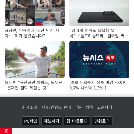
표창원, 남규리에 15년 만에 사
"창 3개 띄워도 답답함 없
과…"제가 틀렸습니다"
네"…'폴드8 울트라', 일주일 써보
니
오세훈 "용산공원 아파트, 노무현
[속보]뉴욕증시 상승 마감…S&P
·문재인 철학 뒤집는 것"
0.6% 나스닥 1.3%↑
회사소개
제휴/컨텐츠 판매
약관·정책
고충처리
PC화면
제보하기
앱 다운로드
맨위로↑
광
COPYRIGHTⓒ
NEWSIS
ALL RIGHTS RESERVED.
고