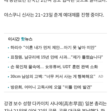
야스쿠니 신사는 21~23일 춘계 예대제를 진행 중이다.
이시간
핫
뉴스
하리수 "이혼 내가 먼저 제안…아기 못 낳아 미안"
표창원, 남규리에 15년 만에 사과…"제가 틀렸습니다"
손 묶인채 물속에… 女유튜버, UDT 훈련 완벽 소화
방은희, 어머니 고독사에 오열 "이틀 만에 발견"
강경 보수 성향 다카이치 사나에(高市早苗) 일본 총리는
지난 21일에 이어 22일 공물, 공물 대금을 봉납했다. 한