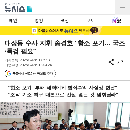
메인
랭킹
섹션
포토
대장동 수사 지휘 송경호 "항소 포기… 국조
·특검 필요"
기사등록
2026/04/26 17:52:31
가
가
최종수정
2026/04/26 18:04:24
구글에서 선호하는 매체로 추가
"항소 포기, 부패 세력에게 범죄수익 사실상 헌납"
"조작 기소 허구 대본으로 진실 덮는 것 멈춰달라"