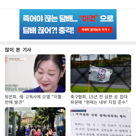
많이 본 기사
방은희, 母 고독사에 오열 "이틀
축구협회, 15년 전 심판 성 접대
만에 발견"
파문에 "현재는 내부 지침 준수"