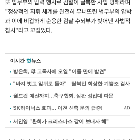
또 법무부의 압력 행사로 검찰이 굴복한 사법 방해라며
"정상적인 지휘 체계를 완전히 무너뜨린 법무부의 압박
과 이에 비겁하게 순응한 검찰 수뇌부가 빚어낸 사법적
참사"라고 꼬집었다.
이시간
핫
뉴스
방은희, 母 고독사에 오열 "이틀 만에 발견"
"바지 벗고 앞뒤로 돌아"…탈북민 회상한 기쁨조 검사
월드컵 예선까지…축구협회, 심판 성접대 파문
서인영 "환희가 크리스마스 같이 보내자 해"