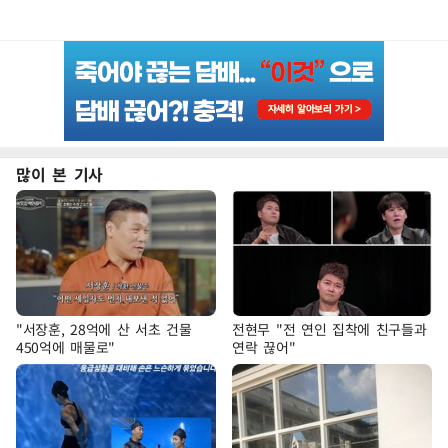
많이 본 기사
"서장훈, 28억에 산 서초 건물
전현무 "전 연인 집착에 친구들과
450억에 매물로"
연락 끊어"