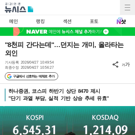
메인
랭킹
섹션
포토
"8천피 간다는데"…던지는 개미, 올라타는
외인
기사등록
2026/04/27 10:49:54
가
가
최종수정
2026/04/27 10:56:27
구글에서 선호하는 매체로 추가
하나증권, 코스피 하반기 상단 8470 제시
"단기 과열 부담, 실적 기반 상승 추세 유효"