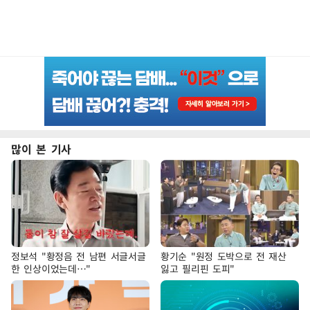
많이 본 기사
정보석 "황정음 전 남편 서글서글
황기순 "원정 도박으로 전 재산
한 인상이었는데…"
잃고 필리핀 도피"