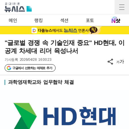
메인
랭킹
섹션
포토
"글로벌 경쟁 속 기술인재 중요" HD현대, 이
공계 차세대 리더 육성나서
기사등록
2026/04/28 16:00:23
가
가
구글에서 선호하는 매체로 추가
과학영재학교와 업무협약 체결