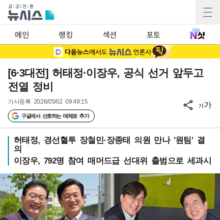
메인
랭킹
섹션
포토
[6·3대전] 허태정·이장우, 공식 선거 앞두고
전열 정비
기사등록
2026/05/02 09:49:15
가
가
구글에서 선호하는 매체로 추가
허태정, 경선혈투 장철민·장종태 의원 만나 '원팀' 결
의
이장우, 792명 참여 매머드급 선대위 출범으로 세과시