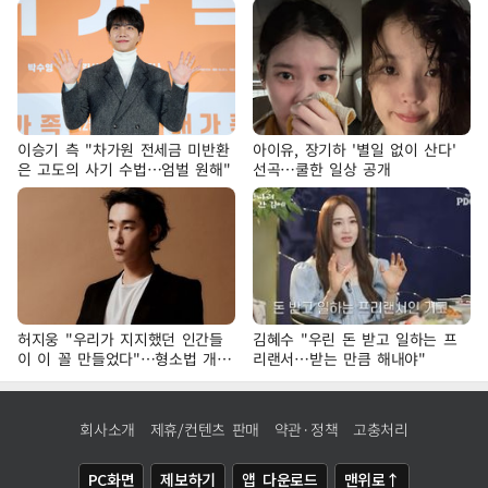
이승기 측 "차가원 전세금 미반환
아이유, 장기하 '별일 없이 산다'
은 고도의 사기 수법…엄벌 원해"
선곡…쿨한 일상 공개
허지웅 "우리가 지지했던 인간들
김혜수 "우린 돈 받고 일하는 프
이 이 꼴 만들었다"…형소법 개정
리랜서…받는 만큼 해내야"
에 격한 반응
회사소개
제휴/컨텐츠 판매
약관·정책
고충처리
PC화면
제보하기
앱 다운로드
맨위로↑