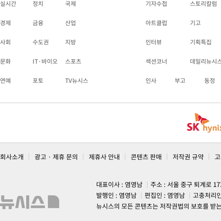
실시간
정치
국제
기자수첩
스토리칼럼
경제
금융
산업
아트클럽
기고
사회
수도권
지방
인터뷰
기획특집
문화
IT·바이오
스포츠
섹션코너
데일리뉴시
연예
포토
TV뉴시스
인사
부고
동정
회사소개
광고 · 제휴 문의
제휴사 안내
콘텐츠 판매
저작권 규약
고
대표이사 : 염영남
주소 : 서울 중구 퇴계로 1
발행인 : 염영남
편집인 : 염영남
고충처리인
뉴시스의 모든 콘텐츠는 저작권법의 보호를 받는 바, 무