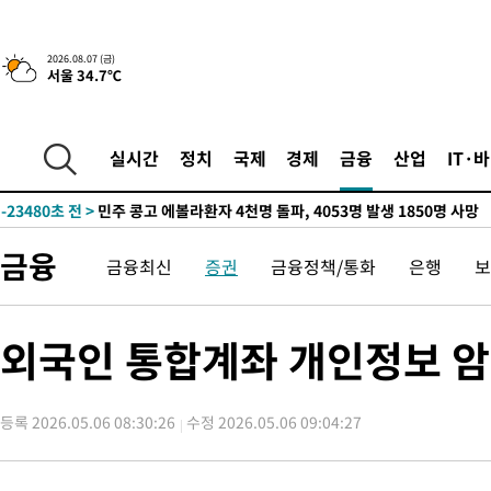
2026.08.07 (금)
서울 34.7℃
-5816초 전 >
[속보] 뉴욕증시, 일제 하락 마감…나스닥 0.06%↓
-29854초 전 >
[속보] 7월 중국 수출 23.9%↑ 수입 27.5%↑…무역총액
25.3%↑
-27014초 전 >
[속보]'채상병 순직 책임' 임성근, 항소심도 징역 3년
실시간
정치
국제
경제
금융
산업
IT·
-26880초 전 >
[속보]종합특검, '관저이전 봐주기 감사' 유병호 구속기소
-23480초 전 >
민주 콩고 에볼라환자 4천명 돌파, 4053명 발생 1850명 사망
-22730초 전 >
[속보]'300억원대 사기 혐의' 차가원 대표 구속 송치
금융
금융최신
증권
금융정책/통화
은행
보
-21924초 전 >
"미 전국적 살모네라 식중독 원인은 멕시코산 할라피뇨"-- CD
-20437초 전 >
[속보]경찰·노동부, HL만도 평택사업장 끼임 사망 관련 압수
-20318초 전 >
[속보]합수본, '투표율 허위 입력' 중앙·서울·경기도 선관위 등
외국인 통합계좌 개인정보 
압수수색
-20073초 전 >
[속보]원·달러 환율, 오전 9시 1423.8원
-19869초 전 >
[속보]삼성전자·SK하이닉스 동반 강보합…1%대 상승 출발
등록 2026.05.06 08:30:26
수정 2026.05.06 09:04:27
-19855초 전 >
[속보]코스닥, 5.95포인트(0.74%) 상승한 807.62개장
-19823초 전 >
[속보]코스피, 6300선 재탈환…1.09% 오른 6365.07 개장
-16988초 전 >
시리아 다마스쿠스 교외에서 미니버스 폭발.. 14명 부상, 3명은