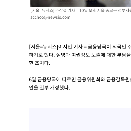
-19823초 전 >
[속보]코스피, 6300선 재탈환…1.09% 오른 6365.07 개장
[서울=뉴시스] 추상철 기자 = 10일 오후 서울 종로구 정부서울
-16988초 전 >
시리아 다마스쿠스 교외에서 미니버스 폭발.. 14명 부상, 3명은
scchoo@newsis.com
태
-16286초 전 >
입추에도 극한더위…서울 낮 39도 '폭염중대경보'
-11250초 전 >
이란, 호르무즈서 "적국 목표물들"과 대치로 남부 케슘섬에서 
례 큰 폭발음
-9965초 전 >
[속보]美, 폴리실리콘 수입 규제…파생제품 15% 관세, 120일 후
[서울=뉴시스]이지민 기자 = 금융당국이 외국인
효
-8116초 전 >
[속보]트럼프, 美 원정출산 금지 행정명령 서명
하기로 했다. 실명과 여권정보 노출에 대한 부담을
-5816초 전 >
[속보] 뉴욕증시, 일제 하락 마감…나스닥 0.06%↓
한 조치다.
6일 금융당국에 따르면 금융위원회와 금융감독원은
인을 일부 개정했다.