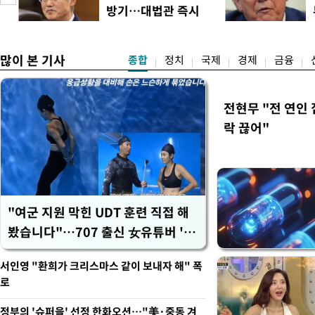
에도 쉽게 짜증을 내거나 
방기…대법관 즉시
있다. 높은 기온과 습도가 
송
제청"
많이 본 기사
종합
정치
국제
경제
금융
전현무 "전 연인
락 끊어"
"여군 지원 막힌 UDT 훈련 직접 해
봤습니다"…707 출신 女유튜버 '완
벽 소화'
서인영 "환희가 크리스마스 같이 보내자 해" 폭
로
정부의 '슈퍼을' 선정 한화오션…"美·중동 겨