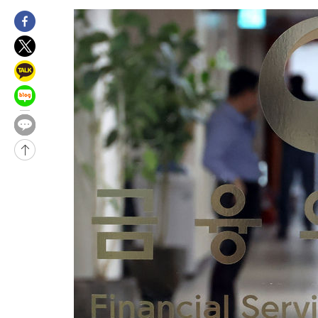
태
-16286초 전 >
입추에도 극한더위…서울 낮 39도 '폭염중대경보'
-11250초 전 >
이란, 호르무즈서 "적국 목표물들"과 대치로 남부 케슘섬에서 
례 큰 폭발음
-9965초 전 >
[속보]美, 폴리실리콘 수입 규제…파생제품 15% 관세, 120일 후
효
-8116초 전 >
[속보]트럼프, 美 원정출산 금지 행정명령 서명
-5816초 전 >
[속보] 뉴욕증시, 일제 하락 마감…나스닥 0.06%↓
-29854초 전 >
[속보] 7월 중국 수출 23.9%↑ 수입 27.5%↑…무역총액
25.3%↑
-27014초 전 >
[속보]'채상병 순직 책임' 임성근, 항소심도 징역 3년
-26880초 전 >
[속보]종합특검, '관저이전 봐주기 감사' 유병호 구속기소
-23480초 전 >
민주 콩고 에볼라환자 4천명 돌파, 4053명 발생 1850명 사망
-22730초 전 >
[속보]'300억원대 사기 혐의' 차가원 대표 구속 송치
-21924초 전 >
"미 전국적 살모네라 식중독 원인은 멕시코산 할라피뇨"-- CD
-20437초 전 >
[속보]경찰·노동부, HL만도 평택사업장 끼임 사망 관련 압수
-20318초 전 >
[속보]합수본, '투표율 허위 입력' 중앙·서울·경기도 선관위 등
압수수색
-20073초 전 >
[속보]원·달러 환율, 오전 9시 1423.8원
-19869초 전 >
[속보]삼성전자·SK하이닉스 동반 강보합…1%대 상승 출발
-19855초 전 >
[속보]코스닥, 5.95포인트(0.74%) 상승한 807.62개장