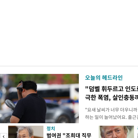
오늘의 헤드라인
"덤벨 휘두르고 인도
극한 폭염, 살인충동
"요새 날씨가 너무 더우니까
하는 일이 늘어났어요. 출근
거나, 누가 길을 막고 서 있
정치
(40대 직장인 A씨) 유례없
범여권 "조희대 직무