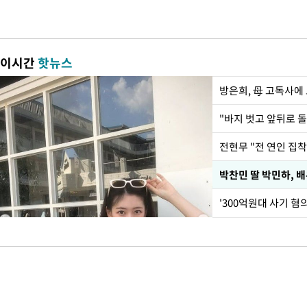
이시간
핫뉴스
방은희, 母 고독사에 
전현무 "전 연인 집
'300억원대 사기 혐