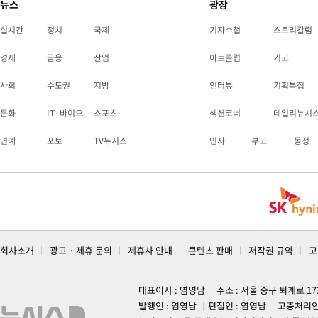
뉴스
광장
실시간
정치
국제
기자수첩
스토리칼럼
경제
금융
산업
아트클럽
기고
사회
수도권
지방
인터뷰
기획특집
문화
IT·바이오
스포츠
섹션코너
데일리뉴시
연예
포토
TV뉴시스
인사
부고
동정
회사소개
광고 · 제휴 문의
제휴사 안내
콘텐츠 판매
저작권 규약
고
대표이사 : 염영남
주소 : 서울 중구 퇴계로 1
발행인 : 염영남
편집인 : 염영남
고충처리인