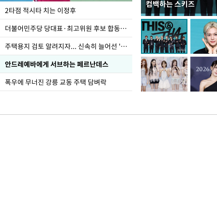
컴백하는 스키즈
이번주 국회에는 무슨 일
2타점 적시타 치는 이정후
더불어민주당 당대표·최고위원 후보 합동연설회
주택용지 검토 알려지자... 신속히 늘어선 '근조화환'
안드레예바에게 서브하는 페르난데스
폭우에 무너진 강릉 교동 주택 담벼락