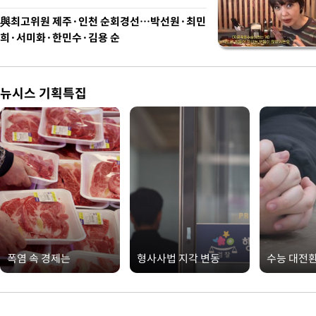
與최고위원 제주·인천 순회경선…박선원·최민
희·서미화·한민수·김용 순
뉴시스 기획특집
폭염 속 경제는
형사사법 지각 변동
수능 대전