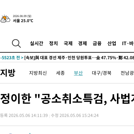
2026.08.09 (일)
서울 25.0℃
12시간 전 >
[속보]뉴욕증시 상승 마감…S&P 0.6% 나스닥 1.3%↑
-15241초 전 >
이란 "호르무즈 재개방 합의 근접…美 배상 선행돼야"
-6288초 전 >
[속보]與최고위원 제주·인천 순회경선…박선원·최민희·서미화
실시간
정치
국제
경제
금융
산업
IT·
민수·김용 순
-6241초 전 >
[속보]김민석, 與 전대 당원투표 누적 득표율 45.42%로 1위… 
래 44.56%
-5523초 전 >
[속보]與 대표 경선 제주·인천 당원투표…金 47.75%·鄭 42.0
宋 10.17%
-5057초 전 >
이강인 "아틀레티코 이적 기뻐…등번호 7번 의미보단 팀 위해 뛸
지방
지방최신
세종
부산
대구/경북
전남광
-4992초 전 >
[속보]與 당대표 경선, 제주·인천 권리당원 투표 김민석 승리
20분 전 >
낮 최고 35도 '무더위'…동해안 시간당 30㎜ '강한 비'[내일날씨]
32분 전 >
[속보]이강인 "감독님이 원하는 마음 느꼈고, 많은 트로피 원해 아
정이한 "공소취소특검, 사
코 이적"
36분 전 >
수도권 40도 육박 '펄펄'…동해안 일부 지역엔 호의주의보
53분 전 >
온열질환 사망자 3명 늘어…누적 환자 3000명 돌파
등록 2026.05.06 14:11:39
수정 2026.05.06 15:24:24
2시간 전 >
강릉에 시간당 81.4㎜ 물폭탄…도로 잠기고 담벼락 붕괴
3시간 전 >
백운산서 80년근 천종산삼 9뿌리 발견…감정가 1.3억원
4시간 전 >
선재도서 해루질 나섰다 실종 60대, 닷새 만에 숨진 채 발견