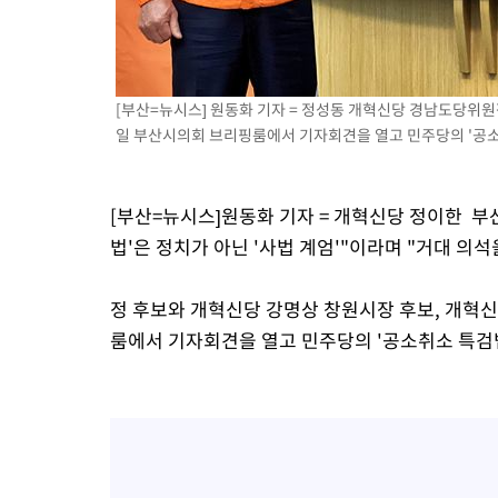
53분 전 >
온열질환 사망자 3명 늘어…누적 환자 3000명 돌파
2시간 전 >
강릉에 시간당 81.4㎜ 물폭탄…도로 잠기고 담벼락 붕괴
3시간 전 >
백운산서 80년근 천종산삼 9뿌리 발견…감정가 1.3억원
[부산=뉴시스] 원동화 기자 = 정성동 개혁신당 경남도당위원
4시간 전 >
선재도서 해루질 나섰다 실종 60대, 닷새 만에 숨진 채 발견
일 부산시의회 브리핑룸에서 기자회견을 열고 민주당의 '공소취소
4시간 전 >
남자 농구, 나고야 아시안게임서 '홈팀' 일본과 한일전
5시간 전 >
여수 오동도 해상서 모터보트 전복…1명 사망·1명 실종
[부산=뉴시스]원동화 기자 = 개혁신당 정이한 부
6시간 전 >
극한폭염 한풀 꺾이지만…'낮 최고 35도' 무더위, 열대야 계속[다
날씨]
법'은 정치가 아닌 '사법 계엄'"이라며 "거대 의
7시간 전 >
축구협회 "압수수색·성접대 논란 사과…쇄신의 기회로 삼겠다"
7시간 전 >
[속보]'압수수색·성접대 논란' 축구협회 "실망과 걱정 안겨드려 죄
정 후보와 개혁신당 강명상 창원시장 후보, 개혁
10시간 전 >
'최고 37도' 폭염 지속…강원동해안 최대 150㎜ 비
룸에서 기자회견을 열고 민주당의 '공소취소 특검
12시간 전 >
[속보]뉴욕증시 상승 마감…S&P 0.6% 나스닥 1.3%↑