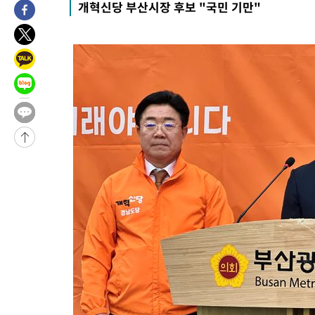
개혁신당 부산시장 후보 "국민 기만"
4시간 전 >
남자 농구, 나고야 아시안게임서 '홈팀' 일본과 한일전
5시간 전 >
여수 오동도 해상서 모터보트 전복…1명 사망·1명 실종
6시간 전 >
극한폭염 한풀 꺾이지만…'낮 최고 35도' 무더위, 열대야 계속[다
날씨]
7시간 전 >
축구협회 "압수수색·성접대 논란 사과…쇄신의 기회로 삼겠다"
7시간 전 >
[속보]'압수수색·성접대 논란' 축구협회 "실망과 걱정 안겨드려 죄
10시간 전 >
'최고 37도' 폭염 지속…강원동해안 최대 150㎜ 비
12시간 전 >
[속보]뉴욕증시 상승 마감…S&P 0.6% 나스닥 1.3%↑
-15241초 전 >
이란 "호르무즈 재개방 합의 근접…美 배상 선행돼야"
-6288초 전 >
[속보]與최고위원 제주·인천 순회경선…박선원·최민희·서미화
민수·김용 순
-6241초 전 >
[속보]김민석, 與 전대 당원투표 누적 득표율 45.42%로 1위… 
래 44.56%
-5523초 전 >
[속보]與 대표 경선 제주·인천 당원투표…金 47.75%·鄭 42.0
宋 10.17%
-5057초 전 >
이강인 "아틀레티코 이적 기뻐…등번호 7번 의미보단 팀 위해 뛸
-4992초 전 >
[속보]與 당대표 경선, 제주·인천 권리당원 투표 김민석 승리
20분 전 >
낮 최고 35도 '무더위'…동해안 시간당 30㎜ '강한 비'[내일날씨]
32분 전 >
[속보]이강인 "감독님이 원하는 마음 느꼈고, 많은 트로피 원해 아
코 이적"
36분 전 >
수도권 40도 육박 '펄펄'…동해안 일부 지역엔 호의주의보