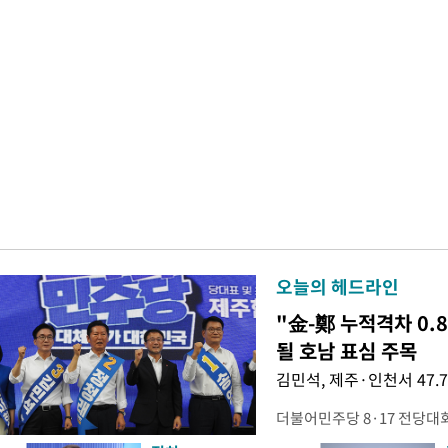
오늘의 헤드라인
"金-鄭 누적격차 0.
될 호남 표심 주목
김민석, 제주·인천서 47.
더불어민주당 8·17 전당대
보가 8일 제주·인천 지역 순