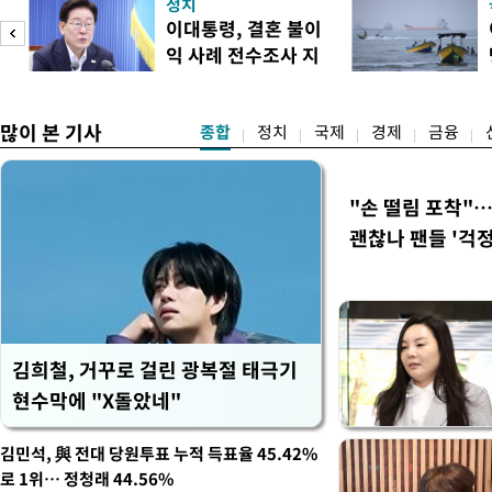
정치
다. 앞서 정청래 후보 우세
이대통령, 결혼 불이
·울산·경남 경선에서 1승 1
익 사례 전수조사 지
제주·인천 경선에서 이기며 '
시
만 두 후보 간 누적 득표율 차
많이 본 기사
종합
정치
국제
경제
금융
"손 떨림 포착"
괜찮나 팬들 '걱정
김희철, 거꾸로 걸린 광복절 태극기
현수막에 "X돌았네"
김민석, 與 전대 당원투표 누적 득표율 45.42%
로 1위… 정청래 44.56%