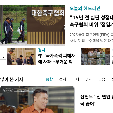
오늘의 헤드라인
"15년 전 심판 성접
축구협회 비위 '점입
2026 국제축구연맹(FIFA
사상 첫 압수수색을 받은 
거지면서 그야말로 쑥대밭이 
정치
심판 성 접대 파문까지 파
李 "국가폭력 피해자
돌이킬 수 없는 지경까지 이르
에 사과…무거운 책
홍명보 전 감독을 국가대표
도
임감"
많이 본 기사
종합
정치
국제
경제
금융
전현무 "전 연인
락 끊어"