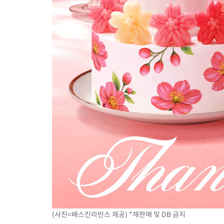
-9277초 전 >
[속보]종합특검, '관저이전 봐주기 감사' 유병호 구속기소
-5877초 전 >
민주 콩고 에볼라환자 4천명 돌파, 4053명 발생 1850명 사망
-5127초 전 >
[속보]'300억원대 사기 혐의' 차가원 대표 구속 송치
-4321초 전 >
"미 전국적 살모네라 식중독 원인은 멕시코산 할라피뇨"-- CDC
-2834초 전 >
[속보]경찰·노동부, HL만도 평택사업장 끼임 사망 관련 압수수
(사진=배스킨라빈스 제공) *재판매 및 DB 금지