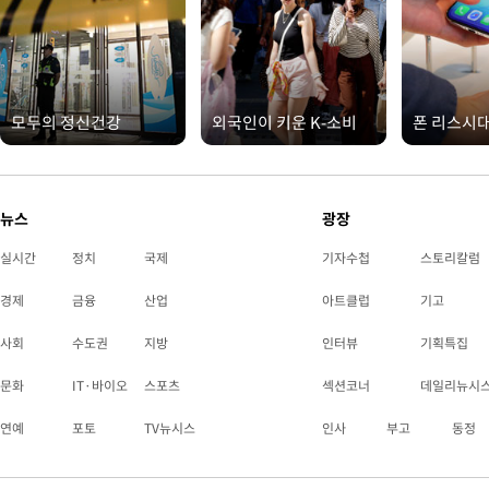
모두의 정신건강
외국인이 키운 K-소비
폰 리스시
뉴스
광장
실시간
정치
국제
기자수첩
스토리칼럼
경제
금융
산업
아트클럽
기고
사회
수도권
지방
인터뷰
기획특집
문화
IT·바이오
스포츠
섹션코너
데일리뉴시
연예
포토
TV뉴시스
인사
부고
동정