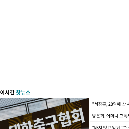
이시간
핫뉴스
"서장훈, 28억에 산
방은희, 어머니 고독사
"바지 벗고 앞뒤로"