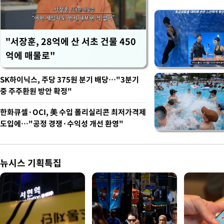
"서장훈, 28억에 산 서초 건물 450
억에 매물로"
SK하이닉스, 주당 375원 분기 배당…"3분기
중 주주환원 방안 확정"
한화큐셀·OCI, 美 수입 폴리실리콘 최저가격제
도입에…"공정 경쟁·수익성 개선 환영"
뉴시스 기획특집