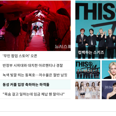
컴백하는 스키즈
지석천 뒤덮은 개구리
'무민 팝업 스토어' 오픈
반정부 시위대와 대치한 아르헨티나 경찰
녹색 빛깔 띄는 동복호…저수율은 절반 남짓
동성 커플 입장 축하하는 하객들
"목숨 걸고 일하는데 임금 체납 웬 말이냐"