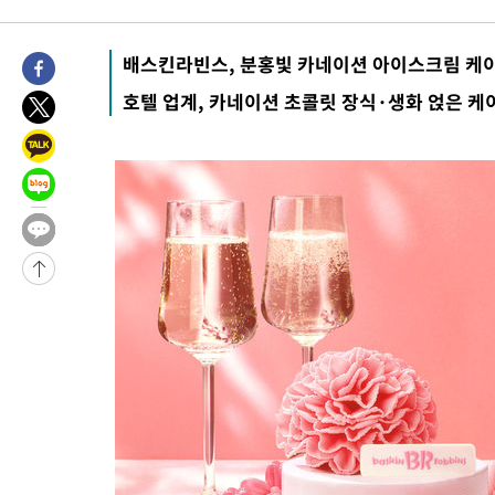
-2814초 전 >
[속보]경찰·노동부, HL만도 평택사업장 끼임 사망 관련 압수수
-31641초 전 >
낮 최고 37도 찜통더위…곳곳 소나기·강원 많은 비[내일날씨]
배스킨라빈스, 분홍빛 카네이션 아이스크림 케
-29947초 전 >
SK하이닉스, 용인·청주 팹에 54조 투자…"AI 메모리 수요 선
호텔 업계, 카네이션 초콜릿 장식·생화 얹은 
응"
-26803초 전 >
여자배구 이재영·이다영 자매, 아제르바이잔 투란VC 입단
-26056초 전 >
외국인 심판 성 접대 7경기 들여다보니…한국 축구 '5승 2무'
-25790초 전 >
[속보]코스닥, 2.86포인트(0.36%) 내린 798.81마감
-25743초 전 >
[속보]코스피, 6200선 약보합…0.60% 내린 6258.77에 마쳐
-25723초 전 >
[속보]원·달러 환율, 7.7원 내린 1416.1원 마감
-25612초 전 >
[속보] 노원서 40.1도 관측…서울, 2018년 이후 첫 40도
-22702초 전 >
[속보]종합특검, '계엄 수용공간 확보' 신용해 前교정본부장 기
-21575초 전 >
외신들도 주목한 韓축구 파문…"국민적 공분에 수사 재개"
-21546초 전 >
11시간 압수수색에 성접대 파문까지…'쑥대밭' 된 축구협회
-20568초 전 >
[속보]규제합리화위원회 부위원장에 김태유 서울대 공대 교수
병태 후임
-16926초 전 >
[속보]국힘 윤리위, '돌려차기 발언' 진종오·서범수 징계 절차 
-12251초 전 >
[속보] 7월 중국 수출 23.9%↑ 수입 27.5%↑…무역총액
25.3%↑
-9411초 전 >
[속보]'채상병 순직 책임' 임성근, 항소심도 징역 3년