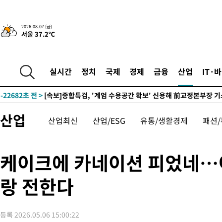
-26036초 전 >
외국인 심판 성 접대 7경기 들여다보니…한국 축구 '5승 2무'
-25770초 전 >
[속보]코스닥, 2.86포인트(0.36%) 내린 798.81마감
2026.08.07 (금)
서울 37.2℃
-25723초 전 >
[속보]코스피, 6200선 약보합…0.60% 내린 6258.77에 마쳐
-25703초 전 >
[속보]원·달러 환율, 7.7원 내린 1416.1원 마감
-25592초 전 >
[속보] 노원서 40.1도 관측…서울, 2018년 이후 첫 40도
실시간
정치
국제
경제
금융
산업
IT·
-22682초 전 >
[속보]종합특검, '계엄 수용공간 확보' 신용해 前교정본부장 기
-21555초 전 >
외신들도 주목한 韓축구 파문…"국민적 공분에 수사 재개"
-21526초 전 >
11시간 압수수색에 성접대 파문까지…'쑥대밭' 된 축구협회
산업
산업최신
산업/ESG
유통/생활경제
패션
-20548초 전 >
[속보]규제합리화위원회 부위원장에 김태유 서울대 공대 교수
병태 후임
-16906초 전 >
[속보]국힘 윤리위, '돌려차기 발언' 진종오·서범수 징계 절차 
-12231초 전 >
[속보] 7월 중국 수출 23.9%↑ 수입 27.5%↑…무역총액
케이크에 카네이션 피었네…
25.3%↑
-9391초 전 >
[속보]'채상병 순직 책임' 임성근, 항소심도 징역 3년
랑 전한다
-9257초 전 >
[속보]종합특검, '관저이전 봐주기 감사' 유병호 구속기소
-5857초 전 >
민주 콩고 에볼라환자 4천명 돌파, 4053명 발생 1850명 사망
-5107초 전 >
[속보]'300억원대 사기 혐의' 차가원 대표 구속 송치
등록 2026.05.06 15:00:22
-4301초 전 >
"미 전국적 살모네라 식중독 원인은 멕시코산 할라피뇨"-- CDC