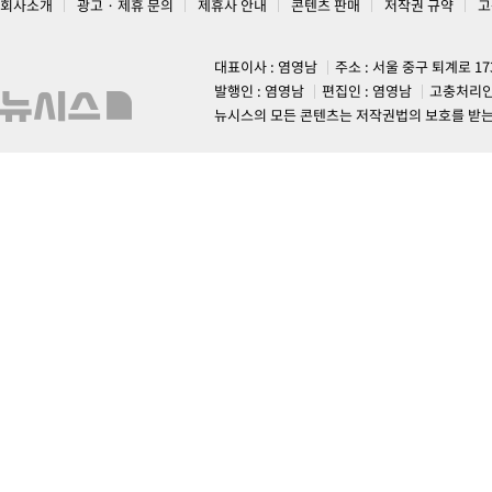
회사소개
광고 · 제휴 문의
제휴사 안내
콘텐츠 판매
저작권 규약
고
대표이사 : 염영남
주소 : 서울 중구 퇴계로 1
발행인 : 염영남
편집인 : 염영남
고충처리인
뉴시스의 모든 콘텐츠는 저작권법의 보호를 받는 바, 무