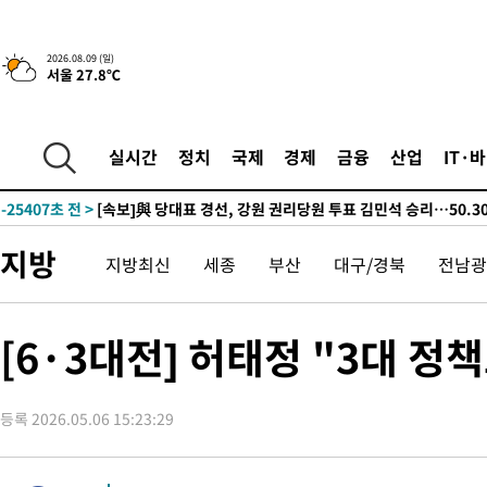
-26727초 전 >
[속보]與 강원·TK 당원투표 합산 김민석 48.54%로 승리…
44.40%
-26061초 전 >
與 강원·TK 당원투표 합산 김민석 46.01%로 승리…정청래
2026.08.09 (일)
서울 27.8℃
44.53%
-25901초 전 >
[속보]與전대 권리당원투표…강원·경북 김민석, 대구 정청래 
-25708초 전 >
[속보]與 당대표 경선, 경북 권리당원 투표 김민석 47.37%·
45.71%
-25610초 전 >
[속보]與 당대표 경선, 대구 권리당원 투표 정청래 47.82%·
실시간
정치
국제
경제
금융
산업
IT·
46.35%
-25407초 전 >
[속보]與 당대표 경선, 강원 권리당원 투표 김민석 승리…50.3
득표
-23325초 전 >
"일본축구협회, 대한축구협회 성 접대 의혹 심판 조사"
-15967초 전 >
[속보]장은수, KLPGA 제주삼다수 역전 우승…데뷔 10년 차에
지방
지방최신
세종
부산
대구/경북
전남광
정상
-11332초 전 >
"얼마나 더웠으면"…안동 물길공원서 헤엄친 구렁이 '소동'
-11259초 전 >
손흥민, 68분 뛰고 2경기 침묵…LAFC, 톨루카에 1-0 승리(종합
-10531초 전 >
'2경기 연속 침묵' 손흥민, 톨루카전 68분만 뛰고 슈팅 0개
[6·3대전] 허태정 "3대 
-9283초 전 >
이강인, 오늘 서울서 AT마드리드 입단식…'전례 없는 특급대우'
1시간 전 >
'여긴 20도, 저긴 50도'…열화상 카메라로 본 폭염 저감시설 '온도
등록 2026.05.06 15:23:29
1시간 전 >
콜롬비아 신임 우파 대통령 취임 하루만에 차량폭탄 폭발 사건
2시간 전 >
튀르키예 외무장관, "메카 3국 방위협정은 이란이 목표 아냐 " 밝혀
3시간 전 >
이군이 불법 군시설 건설한 레바논 남부에서 레바논군 3명 폭발로 