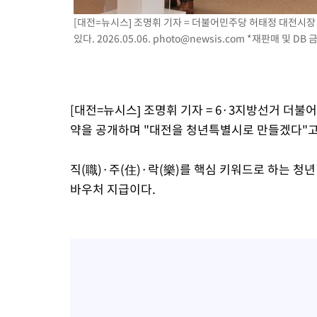
1시간 전 >
'여긴 20도, 저긴 50도'…열화상 카메라로 본 폭염 저감시설 '온도
[대전=뉴시스] 조명휘 기자 = 더불어민주당 허태정 대전시
1시간 전 >
콜롬비아 신임 우파 대통령 취임 하루만에 차량폭탄 폭발 사건
있다. 2026.05.06.
photo@newsis.com
*재판매 및 DB 
2시간 전 >
튀르키예 외무장관, "메카 3국 방위협정은 이란이 목표 아냐 " 밝혀
3시간 전 >
이군이 불법 군시설 건설한 레바논 남부에서 레바논군 3명 폭발로 
4시간 전 >
[속보]美중부 사령관, 이스라엘 긴급방문 다중화된 전선 상황 논의
[대전=뉴시스] 조명휘 기자 = 6·3지방선거 더불
약을 공개하며 "대전을 청년특별시로 만들겠다"고
직(職)·주(住)·락(樂)를 핵심 키워드로 하는 청
바우처 지급이다.