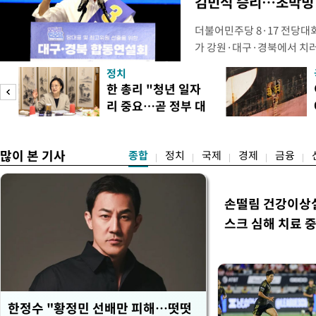
김민석 승리…초박빙 
더불어민주당 8·17 전당대
가 강원·대구·경북에서 치
48.54%(1만8977표)를 
정치
를 1622표(4.14%p) 차
피
한 총리 "청년 일자
·인천 권리당원 투표에서도 
리 중요…곧 정부 대
적 합산(가중치 미반영)에서도
책"
많이 본 기사
종합
정치
국제
경제
금융
손떨림 건강이상
스크 심해 치료 중
한정수 "황정민 선배만 피해…떳떳