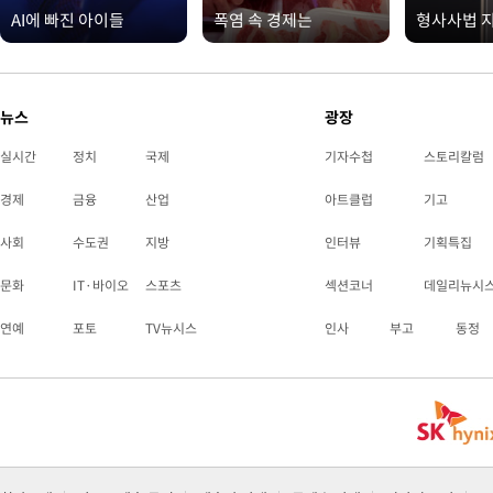
AI에 빠진 아이들
폭염 속 경제는
형사사법 
뉴스
광장
실시간
정치
국제
기자수첩
스토리칼럼
경제
금융
산업
아트클럽
기고
사회
수도권
지방
인터뷰
기획특집
문화
IT·바이오
스포츠
섹션코너
데일리뉴시
연예
포토
TV뉴시스
인사
부고
동정