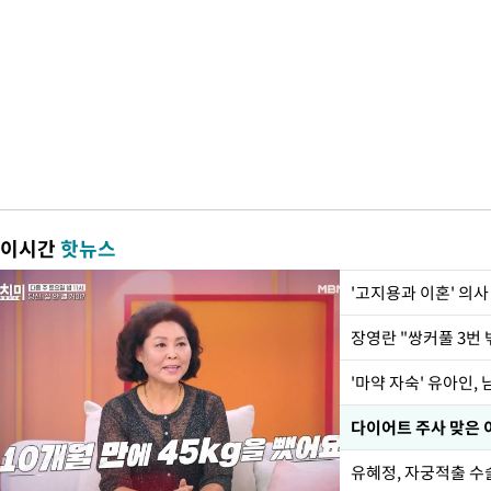
이시간
핫뉴스
'고지용과 이혼' 의사
'마약 자숙' 유아인,
유혜정, 자궁적출 수