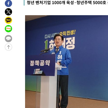
청년 벤처기업 1000개 육성·청년주택 5000호
4시간 전 >
[속보]美중부 사령관, 이스라엘 긴급방문 다중화된 전선 상황 논의
-31775초 전 >
이강인 ATM 입단식에 '상암벌 들썩'…"세계적인 선수 되길"
-30771초 전 >
태풍 돌핀, 중 저장성 타이저우시 해안에 상륙 (1보)
-28117초 전 >
AT마드리드 데뷔 앞둔 이강인, 맨시티전 선발 대신 '벤치 시작'
-26747초 전 >
[속보]與 강원·TK 당원투표 합산 김민석 48.54%로 승리…
44.40%
-26081초 전 >
與 강원·TK 당원투표 합산 김민석 46.01%로 승리…정청래
44.53%
-25921초 전 >
[속보]與전대 권리당원투표…강원·경북 김민석, 대구 정청래 
-25728초 전 >
[속보]與 당대표 경선, 경북 권리당원 투표 김민석 47.37%·
45.71%
-25630초 전 >
[속보]與 당대표 경선, 대구 권리당원 투표 정청래 47.82%·
46.35%
-25427초 전 >
[속보]與 당대표 경선, 강원 권리당원 투표 김민석 승리…50.3
득표
-23345초 전 >
"일본축구협회, 대한축구협회 성 접대 의혹 심판 조사"
-15987초 전 >
[속보]장은수, KLPGA 제주삼다수 역전 우승…데뷔 10년 차에
정상
-11352초 전 >
"얼마나 더웠으면"…안동 물길공원서 헤엄친 구렁이 '소동'
-11279초 전 >
손흥민, 68분 뛰고 2경기 침묵…LAFC, 톨루카에 1-0 승리(종합
-10551초 전 >
'2경기 연속 침묵' 손흥민, 톨루카전 68분만 뛰고 슈팅 0개
-9303초 전 >
이강인, 오늘 서울서 AT마드리드 입단식…'전례 없는 특급대우'