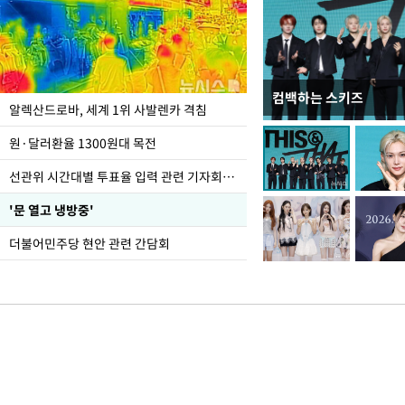
컴백하는 스키즈
주유소 기름값 12주째 
알렉산드로바, 세계 1위 사발렌카 격침
원·달러환율 1300원대 목전
선관위 시간대별 투표율 입력 관련 기자회견하는 주진우 의원
'문 열고 냉방중'
더불어민주당 현안 관련 간담회