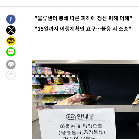
-25437초 전 >
"美간섭에 합의 지연"…트럼프, '이란 호르무즈 통제권' 수용
-21957초 전 >
[속보]산업장관 "李정부, 원전 반대 안해…안정 전력 위해 불가
"물류센터 봉쇄 따른 피해에 정신 피해 더해"
-20654초 전 >
[속보]경찰, '홍명보 선임 논란' 대한축구협회·축구회관 등 압
"15일까지 이행계획안 요구…불응 시 소송"
색
-20041초 전 >
[속보]산업장관 "美무역법 제301조 과잉생산 결과 발표 8월 중
상
-19834초 전 >
[속보]코스피 매도사이드카 발동…4%대 급락
-19106초 전 >
[속보]전남광주 초대 시민추천 부시장에 백승주·윤난실
-16667초 전 >
서울 열대야 15일째 지속…비공식 '초열대야' 30도 넘어
-15234초 전 >
[속보]코스닥, 2.15포인트(0.27%) 내린 797.44 출발
-15217초 전 >
[속보]코스피, 119.51포인트(1.81%) 내린 6478.75 개장
-11664초 전 >
6월 경상수지 497.3억 달러…두 달 연속 사상 최대
-11615초 전 >
서울 낮 39도 '폭염중대경보'…40도 관측 가능성도
-8977초 전 >
미 워싱턴주 스포캔 시의 통제불능 3개 산불, 방화선 일부 구축
-1150초 전 >
[속보] 호르무즈 해협 이란-오만 협상 기대속 뉴욕증시 혼조 마감
우 0.49%↑
8분 전 >
[속보] 이란 대통령 "지금 최고지도자와 소통하기가 매우 어려워" 취임
년 인터뷰
4시간 전 >
[속보] "이란-오만, 호르무즈 해협 통행 항로 합의" 이란 외무부 대