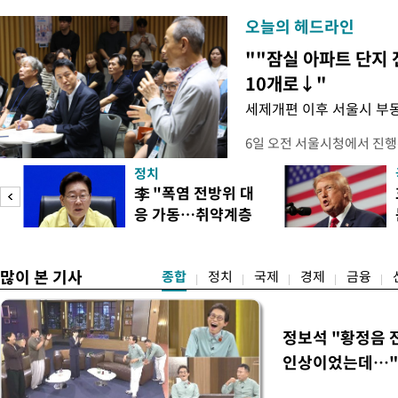
오늘의 헤드라인
""잠실 아파트 단지 
10개로↓"
세제개편 이후 서울시 부
6일 오전 서울시청에서 진행
대토론회'에서는 정부의 세
정치
이어졌다. 이날 토론회에는 
李 "폭염 전방위 대
택자와 무주택 청년, 민간임
응 가동…취약계층
리에이터 등 50여 명이 참석
보호 강화"
개사로 일하고 있다는 박준씨
택
많이 본 기사
종합
정치
국제
경제
금융
정보석 "황정음 
인상이었는데…"