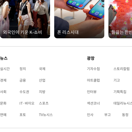
외국인이 키운 K-소비
폰 리스시대
들끓는 한
뉴스
광장
실시간
정치
국제
기자수첩
스토리칼럼
경제
금융
산업
아트클럽
기고
사회
수도권
지방
인터뷰
기획특집
문화
IT·바이오
스포츠
섹션코너
데일리뉴시
연예
포토
TV뉴시스
인사
부고
동정