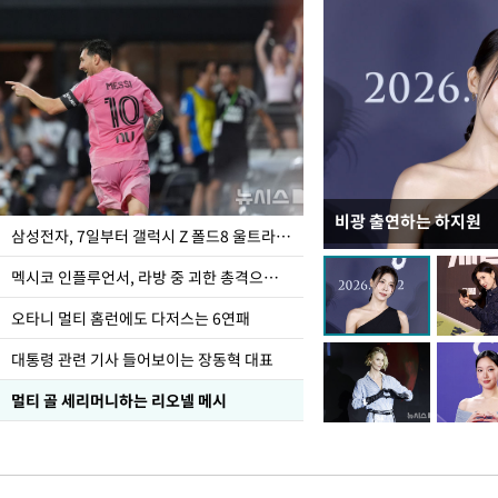
비광 출연하는 하지원
이재명 대통령, "수사
삼성전자, 7일부터 갤럭시 Z 폴드8 울트라·폴드8·플립8 출시
선 다해 강구해야"
멕시코 인플루언서, 라방 중 괴한 총격으로 사망
오타니 멀티 홈런에도 다저스는 6연패
대통령 관련 기사 들어보이는 장동혁 대표
멀티 골 세리머니하는 리오넬 메시