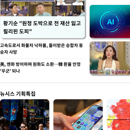
황기순 "원정 도박으로 전 재산 잃고
필리핀 도피"
고속도로서 화물차 낙하물, 들이받은 승합차 동
승자 사망
美, 엔화 방어하며 원화도 소환…韓 환율 안정
'우군' 되나
뉴시스 기획특집