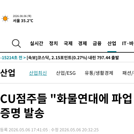
-21937초 전 >
[속보]산업장관 "李정부, 원전 반대 안해…안정 전력 위해 불가
-20634초 전 >
[속보]경찰, '홍명보 선임 논란' 대한축구협회·축구회관 등 압
2026.08.06 (목)
서울 35.2℃
색
-20021초 전 >
[속보]산업장관 "美무역법 제301조 과잉생산 결과 발표 8월 중
상
-19814초 전 >
[속보]코스피 매도사이드카 발동…4%대 급락
-19086초 전 >
[속보]전남광주 초대 시민추천 부시장에 백승주·윤난실
실시간
정치
국제
경제
금융
산업
IT·
-16647초 전 >
서울 열대야 15일째 지속…비공식 '초열대야' 30도 넘어
-15214초 전 >
[속보]코스닥, 2.15포인트(0.27%) 내린 797.44 출발
-15197초 전 >
[속보]코스피, 119.51포인트(1.81%) 내린 6478.75 개장
산업
산업최신
산업/ESG
유통/생활경제
패션
-11644초 전 >
6월 경상수지 497.3억 달러…두 달 연속 사상 최대
-11595초 전 >
서울 낮 39도 '폭염중대경보'…40도 관측 가능성도
-8957초 전 >
미 워싱턴주 스포캔 시의 통제불능 3개 산불, 방화선 일부 구축
CU점주들 "화물연대에 파업
-1130초 전 >
[속보] 호르무즈 해협 이란-오만 협상 기대속 뉴욕증시 혼조 마감
우 0.49%↑
증명 발송
8분 전 >
[속보] 이란 대통령 "지금 최고지도자와 소통하기가 매우 어려워" 취임
년 인터뷰
4시간 전 >
[속보] "이란-오만, 호르무즈 해협 통행 항로 합의" 이란 외무부 대
-25822초 전 >
내일까지 39도 '펄펄'…기상청 "태풍 지나며 폭염 잠시 꺾인다
등록 2026.05.06 17:41:05
수정 2026.05.06 20:32:25
-25459초 전 >
트럼프, 한국계 진보 주지사 후보 맹공…"공산주의가 최대 위협