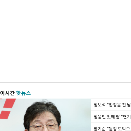
이시간
핫뉴스
정웅인 첫째 딸 "연기
황기순 "원정 도박으