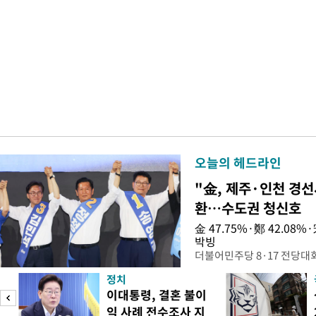
오늘의 헤드라인
"金, 제주·인천 경선
환…수도권 청신호
金 47.75%·鄭 42.08
박빙
더불어민주당 8·17 전당대
인천 권리당원 투표에서 김민
정치
난주 첫 주말 순회경선에서 
이대통령, 결혼 불이
경남에서는 정청래 후보가 승
익 사례 전수조사 지