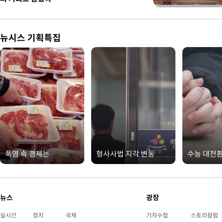
뉴시스 기획특집
폭염 속 경제는
형사사법 지각 변동
수능 대전
뉴스
광장
실시간
정치
국제
기자수첩
스토리칼럼