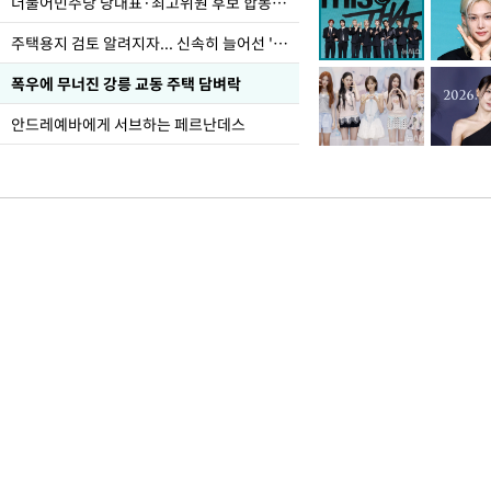
더불어민주당 당대표·최고위원 후보 합동연설회
주택용지 검토 알려지자... 신속히 늘어선 '근조화환'
폭우에 무너진 강릉 교동 주택 담벼락
안드레예바에게 서브하는 페르난데스