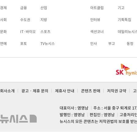
경제
금융
산업
아트클럽
기고
사회
수도권
지방
인터뷰
기획특집
문화
IT·바이오
스포츠
섹션코너
데일리뉴시
연예
포토
TV뉴시스
인사
부고
동정
회사소개
광고 · 제휴 문의
제휴사 안내
콘텐츠 판매
저작권 규약
고
대표이사 : 염영남
주소 : 서울 중구 퇴계로 1
발행인 : 염영남
편집인 : 염영남
고충처리인
뉴시스의 모든 콘텐츠는 저작권법의 보호를 받는 바, 무