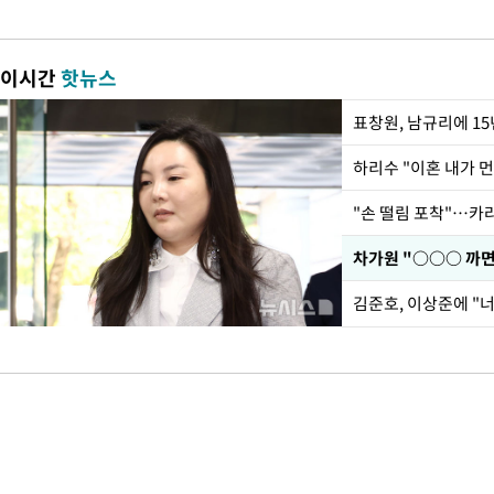
이시간
핫뉴스
하리수 "이혼 내가 
"손 떨림 포착"…카라
김준호, 이상준에 "