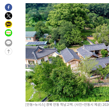
-3547초 전 >
여수 오동도 해상서 모터보트 전복…1명 사망·1명 실종
3분 전 >
극한폭염 한풀 꺾이지만…'낮 최고 35도' 무더위, 열대야 계속[다음주
씨]
53분 전 >
축구협회 "압수수색·성접대 논란 사과…쇄신의 기회로 삼겠다"
1시간 전 >
[속보]'압수수색·성접대 논란' 축구협회 "실망과 걱정 안겨드려 죄
4시간 전 >
'최고 37도' 폭염 지속…강원동해안 최대 150㎜ 비
6시간 전 >
[속보]뉴욕증시 상승 마감…S&P 0.6% 나스닥 1.3%↑
-28376초 전 >
[속보]與최고위원 제주·인천 순회경선…박선원·최민희·서미
한민수·김용 순
-28329초 전 >
[속보]김민석, 與 전대 당원투표 누적 득표율 45.42%로 1위…
청래 44.56%
-27611초 전 >
[속보]與 대표 경선 제주·인천 당원투표…金 47.75%·鄭
42.08%·宋 10.17%
-27145초 전 >
이강인 "아틀레티코 이적 기뻐…등번호 7번 의미보단 팀 위해 
것"
-27080초 전 >
[속보]與 당대표 경선, 제주·인천 권리당원 투표 김민석 승리
-20854초 전 >
낮 최고 35도 '무더위'…동해안 시간당 30㎜ '강한 비'[내일날
-20124초 전 >
[속보]이강인 "감독님이 원하는 마음 느꼈고, 많은 트로피 원해
틀레티코 이적"
-19906초 전 >
수도권 40도 육박 '펄펄'…동해안 일부 지역엔 호의주의보
-18875초 전 >
온열질환 사망자 3명 늘어…누적 환자 3000명 돌파
[안동=뉴시스] 경북 안동 학남고택. (사진=안동시 제공) 2026.
-12820초 전 >
강릉에 시간당 81.4㎜ 물폭탄…도로 잠기고 담벼락 붕괴