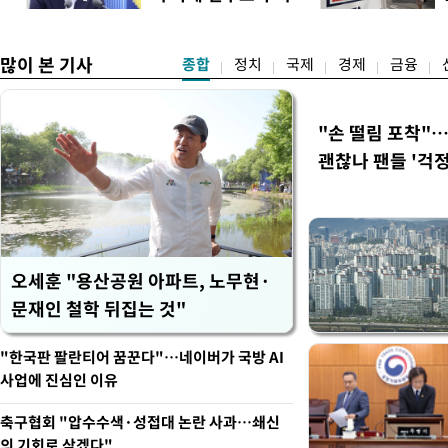
앙당 선관위원장은 8일 제
시
합산 결과 김 후보가 전체 투표
많이 본 기사
종합
정치
국제
경제
금융
"손 떨림 포착"
괜찮나 팬들 '걱정
오세훈 "용산공원 아파트, 노무현·
문재인 철학 뒤집는 것"
"한국판 팔란티어 꿈꾼다"…네이버가 국방 AI
사업에 진심인 이유
축구협회 "압수수색·성접대 논란 사과…쇄신
의 기회로 삼겠다"