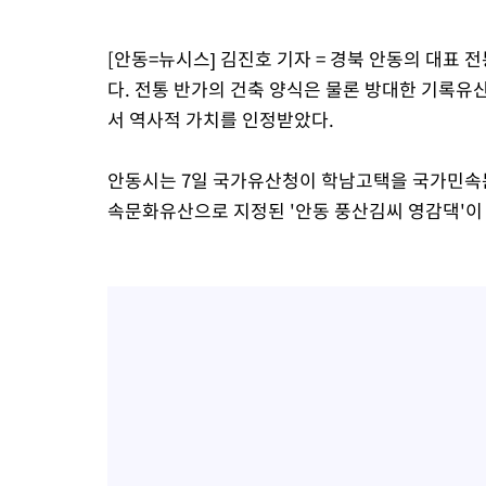
-8927초 전 >
백운산서 80년근 천종산삼 9뿌리 발견…감정가 1.3억원
[안동=뉴시스] 김진호 기자 = 경북 안동의 대표
-6637초 전 >
선재도서 해루질 나섰다 실종 60대, 닷새 만에 숨진 채 발견
다. 전통 반가의 건축 양식은 물론 방대한 기록
-4171초 전 >
남자 농구, 나고야 아시안게임서 '홈팀' 일본과 한일전
서 역사적 가치를 인정받았다.
-3547초 전 >
여수 오동도 해상서 모터보트 전복…1명 사망·1명 실종
3분 전 >
극한폭염 한풀 꺾이지만…'낮 최고 35도' 무더위, 열대야 계속[다음주
씨]
안동시는 7일 국가유산청이 학남고택을 국가민속문
53분 전 >
축구협회 "압수수색·성접대 논란 사과…쇄신의 기회로 삼겠다"
속문화유산으로 지정된 '안동 풍산김씨 영감댁'
1시간 전 >
[속보]'압수수색·성접대 논란' 축구협회 "실망과 걱정 안겨드려 죄
4시간 전 >
'최고 37도' 폭염 지속…강원동해안 최대 150㎜ 비
6시간 전 >
[속보]뉴욕증시 상승 마감…S&P 0.6% 나스닥 1.3%↑