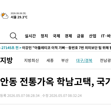
2026.08.08 (토)
서울 29.3℃
6시간 전 >
[속보]뉴욕증시 상승 마감…S&P 0.6% 나스닥 1.3%↑
-28376초 전 >
[속보]與최고위원 제주·인천 순회경선…박선원·최민희·서미
한민수·김용 순
-28329초 전 >
[속보]김민석, 與 전대 당원투표 누적 득표율 45.42%로 1위…
실시간
정치
국제
경제
금융
산업
IT·
청래 44.56%
-27611초 전 >
[속보]與 대표 경선 제주·인천 당원투표…金 47.75%·鄭
42.08%·宋 10.17%
-27145초 전 >
이강인 "아틀레티코 이적 기뻐…등번호 7번 의미보단 팀 위해 
것"
-27080초 전 >
[속보]與 당대표 경선, 제주·인천 권리당원 투표 김민석 승리
지방
지방최신
세종
부산
대구/경북
전남광
-20854초 전 >
낮 최고 35도 '무더위'…동해안 시간당 30㎜ '강한 비'[내일날
-20124초 전 >
[속보]이강인 "감독님이 원하는 마음 느꼈고, 많은 트로피 원해
틀레티코 이적"
-19906초 전 >
수도권 40도 육박 '펄펄'…동해안 일부 지역엔 호의주의보
안동 전통가옥 학남고택, 
-18875초 전 >
온열질환 사망자 3명 늘어…누적 환자 3000명 돌파
-12820초 전 >
강릉에 시간당 81.4㎜ 물폭탄…도로 잠기고 담벼락 붕괴
등록 2026.05.07 08:28:34
수정 2026.05.07 08:32:24
-8927초 전 >
백운산서 80년근 천종산삼 9뿌리 발견…감정가 1.3억원
-6637초 전 >
선재도서 해루질 나섰다 실종 60대, 닷새 만에 숨진 채 발견
-4171초 전 >
남자 농구, 나고야 아시안게임서 '홈팀' 일본과 한일전