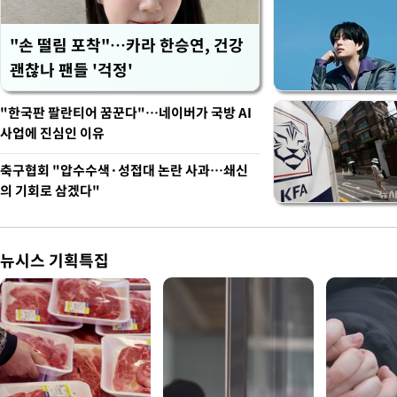
"손 떨림 포착"…카라 한승연, 건강
괜찮나 팬들 '걱정'
"한국판 팔란티어 꿈꾼다"…네이버가 국방 AI
사업에 진심인 이유
축구협회 "압수수색·성접대 논란 사과…쇄신
의 기회로 삼겠다"
뉴시스 기획특집