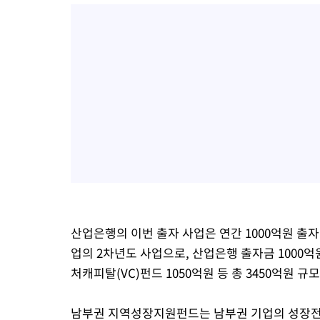
-2263초 전 >
백운산서 80년근 천종산삼 9뿌리 발견…감정가 1.3억원
27초 전 >
선재도서 해루질 나섰다 실종 60대, 닷새 만에 숨진 채 발견
41분 전 >
남자 농구, 나고야 아시안게임서 '홈팀' 일본과 한일전
51분 전 >
여수 오동도 해상서 모터보트 전복…1명 사망·1명 실종
1시간 전 >
극한폭염 한풀 꺾이지만…'낮 최고 35도' 무더위, 열대야 계속[다
날씨]
2시간 전 >
축구협회 "압수수색·성접대 논란 사과…쇄신의 기회로 삼겠다"
3시간 전 >
[속보]'압수수색·성접대 논란' 축구협회 "실망과 걱정 안겨드려 죄
6시간 전 >
'최고 37도' 폭염 지속…강원동해안 최대 150㎜ 비
8시간 전 >
[속보]뉴욕증시 상승 마감…S&P 0.6% 나스닥 1.3%↑
산업은행의 이번 출자 사업은 연간 1000억원 출자
업의 2차년도 사업으로, 산업은행 출자금 1000억
처캐피탈(VC)펀드 1050억원 등 총 3450억원 
남부권 지역성장지원펀드는 남부권 기업의 성장전