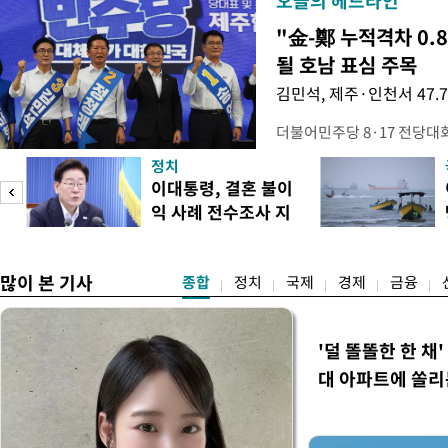
오늘의 헤드라인
"金-鄭 누적격차 0.
될 호남 표심 주목
김민석, 제주·인천서 47.
더불어민주당 8·17 전당대
보가 8일 제주·인천 지역 순
정치
다. 앞서 정청래 후보 우세
이대통령, 결혼 불이
·울산·경남 경선에서 1승 1
익 사례 전수조사 지
제주·인천 경선에서 이기며 '
시
만 두 후보 간 누적 득표율 차
많이 본 기사
종합
정치
국제
경제
금융
'덜 똘똘한 한 채
대 아파트에 쏠리