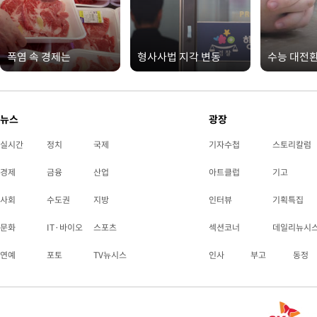
폭염 속 경제는
형사사법 지각 변동
수능 대전
뉴스
광장
실시간
정치
국제
기자수첩
스토리칼럼
경제
금융
산업
아트클럽
기고
사회
수도권
지방
인터뷰
기획특집
문화
IT·바이오
스포츠
섹션코너
데일리뉴시
연예
포토
TV뉴시스
인사
부고
동정