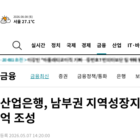
8시간 전 >
[속보]뉴욕증시 상승 마감…S&P 0.6% 나스닥 1.3%↑
-30665초 전 >
이란 "호르무즈 재개방 합의 근접…美 배상 선행돼야"
2026.08.08 (토)
서울 27.1℃
-21712초 전 >
[속보]與최고위원 제주·인천 순회경선…박선원·최민희·서미
한민수·김용 순
-21665초 전 >
[속보]김민석, 與 전대 당원투표 누적 득표율 45.42%로 1위…
청래 44.56%
-20947초 전 >
[속보]與 대표 경선 제주·인천 당원투표…金 47.75%·鄭
실시간
정치
국제
경제
금융
산업
IT·
42.08%·宋 10.17%
-20481초 전 >
이강인 "아틀레티코 이적 기뻐…등번호 7번 의미보단 팀 위해 
것"
-20416초 전 >
[속보]與 당대표 경선, 제주·인천 권리당원 투표 김민석 승리
-14190초 전 >
낮 최고 35도 '무더위'…동해안 시간당 30㎜ '강한 비'[내일날
금융
금융최신
증권
금융정책/통화
은행
보
-13460초 전 >
[속보]이강인 "감독님이 원하는 마음 느꼈고, 많은 트로피 원해
틀레티코 이적"
-13242초 전 >
수도권 40도 육박 '펄펄'…동해안 일부 지역엔 호의주의보
-12211초 전 >
온열질환 사망자 3명 늘어…누적 환자 3000명 돌파
산업은행, 남부권 지역성장지
-6156초 전 >
강릉에 시간당 81.4㎜ 물폭탄…도로 잠기고 담벼락 붕괴
억 조성
-2263초 전 >
백운산서 80년근 천종산삼 9뿌리 발견…감정가 1.3억원
27초 전 >
선재도서 해루질 나섰다 실종 60대, 닷새 만에 숨진 채 발견
41분 전 >
남자 농구, 나고야 아시안게임서 '홈팀' 일본과 한일전
등록 2026.05.07 14:20:00
51분 전 >
여수 오동도 해상서 모터보트 전복…1명 사망·1명 실종