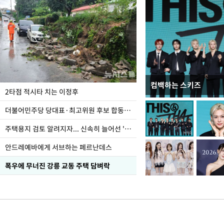
컴백하는 스키즈
이번주 국회에는 무슨 일
2타점 적시타 치는 이정후
더불어민주당 당대표·최고위원 후보 합동연설회
주택용지 검토 알려지자... 신속히 늘어선 '근조화환'
안드레예바에게 서브하는 페르난데스
폭우에 무너진 강릉 교동 주택 담벼락