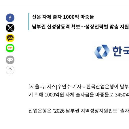
1시간 전 >
극한폭염 한풀 꺾이지만…'낮 최고 35도' 무더위, 열대야 계속[다
날씨]
2시간 전 >
축구협회 "압수수색·성접대 논란 사과…쇄신의 기회로 삼겠다"
산은 자체 출자 1000억 마중물
3시간 전 >
[속보]'압수수색·성접대 논란' 축구협회 "실망과 걱정 안겨드려 죄
남부권 신성장동력 확보…성장전략별 맞춤 지원
6시간 전 >
'최고 37도' 폭염 지속…강원동해안 최대 150㎜ 비
8시간 전 >
[속보]뉴욕증시 상승 마감…S&P 0.6% 나스닥 1.3%↑
-30665초 전 >
이란 "호르무즈 재개방 합의 근접…美 배상 선행돼야"
-21712초 전 >
[속보]與최고위원 제주·인천 순회경선…박선원·최민희·서미
한민수·김용 순
-21665초 전 >
[속보]김민석, 與 전대 당원투표 누적 득표율 45.42%로 1위…
청래 44.56%
-20947초 전 >
[속보]與 대표 경선 제주·인천 당원투표…金 47.75%·鄭
42.08%·宋 10.17%
-20481초 전 >
이강인 "아틀레티코 이적 기뻐…등번호 7번 의미보단 팀 위해 
[서울=뉴시스]우연수 기자 = 한국산업은행이 남
것"
-20416초 전 >
[속보]與 당대표 경선, 제주·인천 권리당원 투표 김민석 승리
기 위해 1000억원 자체 출자금을 마중물로 3450
-14190초 전 >
낮 최고 35도 '무더위'…동해안 시간당 30㎜ '강한 비'[내일날
-13460초 전 >
[속보]이강인 "감독님이 원하는 마음 느꼈고, 많은 트로피 원해
산업은행은 '2026 남부권 지역성장지원펀드' 출자
틀레티코 이적"
-13242초 전 >
수도권 40도 육박 '펄펄'…동해안 일부 지역엔 호의주의보
-12211초 전 >
온열질환 사망자 3명 늘어…누적 환자 3000명 돌파
-6156초 전 >
강릉에 시간당 81.4㎜ 물폭탄…도로 잠기고 담벼락 붕괴