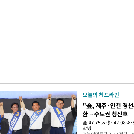
오늘의 헤드라인
"金, 제주·인천 경선
환…수도권 청신호
金 47.75%·鄭 42.08
박빙