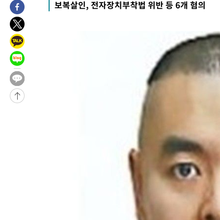
보복살인, 전자장치부착법 위반 등 6개 혐의
-28325초 전 >
[속보]與최고위원 제주·인천 순회경선…박선원·최민희·서미
한민수·김용 순
-28278초 전 >
[속보]김민석, 與 전대 당원투표 누적 득표율 45.42%로 1위…
청래 44.56%
-27560초 전 >
[속보]與 대표 경선 제주·인천 당원투표…金 47.75%·鄭
42.08%·宋 10.17%
-27094초 전 >
이강인 "아틀레티코 이적 기뻐…등번호 7번 의미보단 팀 위해 
것"
-27029초 전 >
[속보]與 당대표 경선, 제주·인천 권리당원 투표 김민석 승리
-20803초 전 >
낮 최고 35도 '무더위'…동해안 시간당 30㎜ '강한 비'[내일날
-20073초 전 >
[속보]이강인 "감독님이 원하는 마음 느꼈고, 많은 트로피 원해
틀레티코 이적"
-19855초 전 >
수도권 40도 육박 '펄펄'…동해안 일부 지역엔 호의주의보
-18824초 전 >
온열질환 사망자 3명 늘어…누적 환자 3000명 돌파
-12769초 전 >
강릉에 시간당 81.4㎜ 물폭탄…도로 잠기고 담벼락 붕괴
-8876초 전 >
백운산서 80년근 천종산삼 9뿌리 발견…감정가 1.3억원
-6586초 전 >
선재도서 해루질 나섰다 실종 60대, 닷새 만에 숨진 채 발견
-4120초 전 >
남자 농구, 나고야 아시안게임서 '홈팀' 일본과 한일전
-3496초 전 >
여수 오동도 해상서 모터보트 전복…1명 사망·1명 실종
4분 전 >
극한폭염 한풀 꺾이지만…'낮 최고 35도' 무더위, 열대야 계속[다음주
씨]
54분 전 >
축구협회 "압수수색·성접대 논란 사과…쇄신의 기회로 삼겠다"