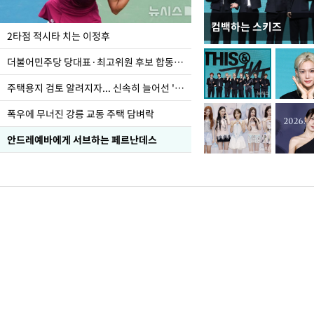
컴백하는 스키즈
이번주 국회에는 무슨 일
2타점 적시타 치는 이정후
더불어민주당 당대표·최고위원 후보 합동연설회
주택용지 검토 알려지자... 신속히 늘어선 '근조화환'
폭우에 무너진 강릉 교동 주택 담벼락
안드레예바에게 서브하는 페르난데스