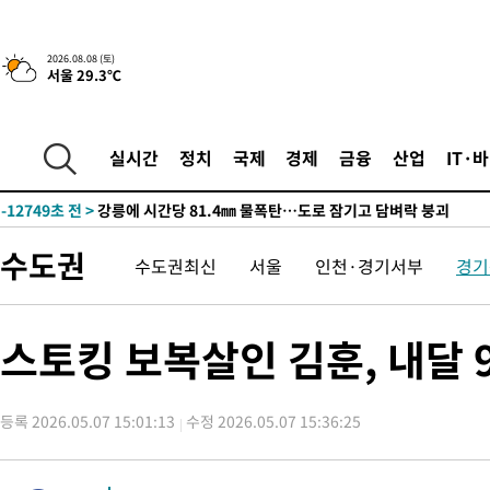
42.08%·宋 10.17%
-27074초 전 >
이강인 "아틀레티코 이적 기뻐…등번호 7번 의미보단 팀 위해 
것"
-27009초 전 >
[속보]與 당대표 경선, 제주·인천 권리당원 투표 김민석 승리
2026.08.08 (토)
서울 29.3℃
-20783초 전 >
낮 최고 35도 '무더위'…동해안 시간당 30㎜ '강한 비'[내일날
-20053초 전 >
[속보]이강인 "감독님이 원하는 마음 느꼈고, 많은 트로피 원해
틀레티코 이적"
-19835초 전 >
수도권 40도 육박 '펄펄'…동해안 일부 지역엔 호의주의보
실시간
정치
국제
경제
금융
산업
IT·
-18804초 전 >
온열질환 사망자 3명 늘어…누적 환자 3000명 돌파
-12749초 전 >
강릉에 시간당 81.4㎜ 물폭탄…도로 잠기고 담벼락 붕괴
-8856초 전 >
백운산서 80년근 천종산삼 9뿌리 발견…감정가 1.3억원
수도권
수도권최신
서울
인천·경기서부
경기
-6566초 전 >
선재도서 해루질 나섰다 실종 60대, 닷새 만에 숨진 채 발견
-4100초 전 >
남자 농구, 나고야 아시안게임서 '홈팀' 일본과 한일전
-3476초 전 >
여수 오동도 해상서 모터보트 전복…1명 사망·1명 실종
스토킹 보복살인 김훈, 내달
4분 전 >
극한폭염 한풀 꺾이지만…'낮 최고 35도' 무더위, 열대야 계속[다음주
씨]
54분 전 >
축구협회 "압수수색·성접대 논란 사과…쇄신의 기회로 삼겠다"
등록 2026.05.07 15:01:13
수정 2026.05.07 15:36:25
1시간 전 >
[속보]'압수수색·성접대 논란' 축구협회 "실망과 걱정 안겨드려 죄
4시간 전 >
'최고 37도' 폭염 지속…강원동해안 최대 150㎜ 비
6시간 전 >
[속보]뉴욕증시 상승 마감…S&P 0.6% 나스닥 1.3%↑