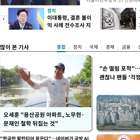
더불어민주당 8·17 전당대
인천 권리당원 투표에서 김민
정치
난주 첫 주말 순회경선에서 
이대통령, 결혼 불이
경남에서는 정청래 후보가 승
익 사례 전수조사 지
앙당 선관위원장은 8일 제
시
합산 결과 김 후보가 전체 투표
많이 본 기사
종합
정치
국제
경제
금융
"손 떨림 포착"
괜찮나 팬들 '걱정
오세훈 "용산공원 아파트, 노무현·
문재인 철학 뒤집는 것"
"한국판 팔란티어 꿈꾼다"…네이버가 국방 AI