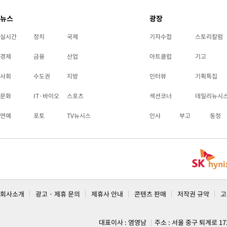
뉴스
광장
실시간
정치
국제
기자수첩
스토리칼럼
경제
금융
산업
아트클럽
기고
사회
수도권
지방
인터뷰
기획특집
문화
IT·바이오
스포츠
섹션코너
데일리뉴시
연예
포토
TV뉴시스
인사
부고
동정
회사소개
광고 · 제휴 문의
제휴사 안내
콘텐츠 판매
저작권 규약
고
대표이사 : 염영남
주소 : 서울 중구 퇴계로 1