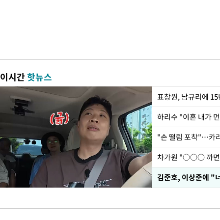
이시간
핫뉴스
하리수 "이혼 내가 
"손 떨림 포착"…카라
김준호, 이상준에 "