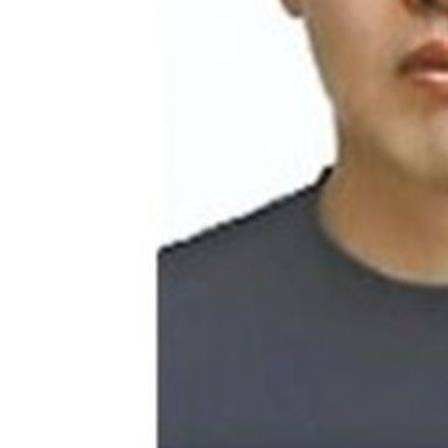
1시간 전 >
[속보]'압수수색·성접대 논란' 축구협회 "실망과 걱정 안겨드려 죄
4시간 전 >
'최고 37도' 폭염 지속…강원동해안 최대 150㎜ 비
6시간 전 >
[속보]뉴욕증시 상승 마감…S&P 0.6% 나스닥 1.3%↑