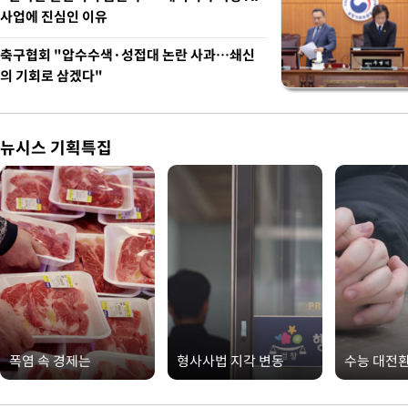
사업에 진심인 이유
축구협회 "압수수색·성접대 논란 사과…쇄신
의 기회로 삼겠다"
뉴시스 기획특집
폭염 속 경제는
형사사법 지각 변동
수능 대전