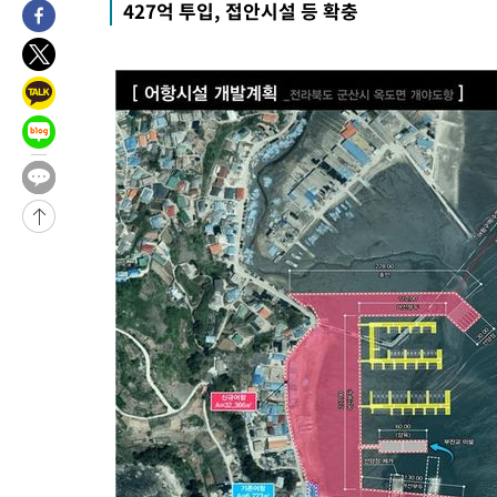
427억 투입, 접안시설 등 확충
-6370초 전 >
[속보]코스피, 6200선 약보합…0.60% 내린 6258.77에 마쳐
-6350초 전 >
[속보]원·달러 환율, 7.7원 내린 1416.1원 마감
-6239초 전 >
[속보] 노원서 40.1도 관측…서울, 2018년 이후 첫 40도
-3329초 전 >
[속보]종합특검, '계엄 수용공간 확보' 신용해 前교정본부장 기
-2202초 전 >
외신들도 주목한 韓축구 파문…"국민적 공분에 수사 재개"
-2173초 전 >
11시간 압수수색에 성접대 파문까지…'쑥대밭' 된 축구협회
-1195초 전 >
[속보]규제합리화위원회 부위원장에 김태유 서울대 공대 교수
태 후임
-31267초 전 >
이강인, 폭염 속 AT마드리드 첫 훈련…80명 식사 대접까지(종
-28406초 전 >
미 사업체 일자리, 7월에 2.3만개 순감하고 그 전 2개월 10.3
하향수정 (2보)
-27854초 전 >
[속보] 미 사업체, 일자리 7월에 2.3만 개 줄어…실업률은 4.1
↓
-23717초 전 >
[속보]이 대통령 "부동산 공급 기존 사고방식 매달리지 말고 
실천"
-22802초 전 >
이란, "오만과 '중앙 단일 루트' 합의…북쪽 인바운드·남쪽 아
운드는 임시"
-14370초 전 >
"낮 기온 소폭 하락"…수도권 폭염중대경보, 폭염경보로 하향
-14334초 전 >
[속보]이 대통령, '호우피해' 안동·의성 관할 4개 면 특별재난
선포
-14297초 전 >
[단독]중수청 지원 검사들, 정원 초과 시 낮은 계급 임용…희망
갈 수도
-12268초 전 >
낮 최고 37도 찜통더위…곳곳 소나기·강원 많은 비[내일날씨]