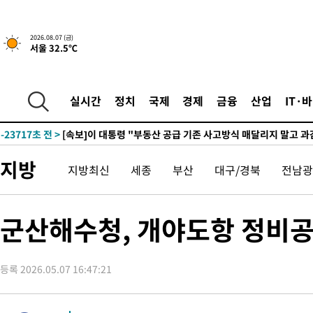
2026.08.07 (금)
서울 32.5℃
-1195초 전 >
[속보]규제합리화위원회 부위원장에 김태유 서울대 공대 교수
태 후임
-31267초 전 >
이강인, 폭염 속 AT마드리드 첫 훈련…80명 식사 대접까지(종
-28406초 전 >
미 사업체 일자리, 7월에 2.3만개 순감하고 그 전 2개월 10.3
실시간
정치
국제
경제
금융
산업
IT·
하향수정 (2보)
-27854초 전 >
[속보] 미 사업체, 일자리 7월에 2.3만 개 줄어…실업률은 4.1
↓
-23717초 전 >
[속보]이 대통령 "부동산 공급 기존 사고방식 매달리지 말고 
실천"
-22802초 전 >
이란, "오만과 '중앙 단일 루트' 합의…북쪽 인바운드·남쪽 아
지방
지방최신
세종
부산
대구/경북
전남광
운드는 임시"
-14370초 전 >
"낮 기온 소폭 하락"…수도권 폭염중대경보, 폭염경보로 하향
-14334초 전 >
[속보]이 대통령, '호우피해' 안동·의성 관할 4개 면 특별재난
선포
-14297초 전 >
[단독]중수청 지원 검사들, 정원 초과 시 낮은 계급 임용…희망
군산해수청, 개야도항 정비
갈 수도
-12268초 전 >
낮 최고 37도 찜통더위…곳곳 소나기·강원 많은 비[내일날씨]
-10574초 전 >
SK하이닉스, 용인·청주 팹에 54조 투자…"AI 메모리 수요 선
응"
등록 2026.05.07 16:47:21
-7430초 전 >
여자배구 이재영·이다영 자매, 아제르바이잔 투란VC 입단
-6683초 전 >
외국인 심판 성 접대 7경기 들여다보니…한국 축구 '5승 2무'
-6417초 전 >
[속보]코스닥, 2.86포인트(0.36%) 내린 798.81마감