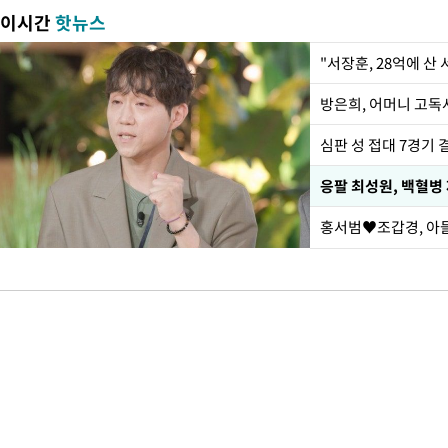
이시간
핫뉴스
"서장훈, 28억에 산
방은희, 어머니 고독사
심판 성 접대 7경기 
응팔 최성원, 백혈병
홍서범♥조갑경, 아들