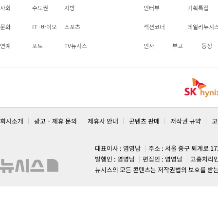
사회
수도권
지방
인터뷰
기획특집
문화
IT·바이오
스포츠
섹션코너
데일리뉴시
연예
포토
TV뉴시스
인사
부고
동정
회사소개
광고 · 제휴 문의
제휴사 안내
콘텐츠 판매
저작권 규약
고
대표이사 : 염영남
주소 : 서울 중구 퇴계로 1
발행인 : 염영남
편집인 : 염영남
고충처리인
뉴시스의 모든 콘텐츠는 저작권법의 보호를 받는 바, 무