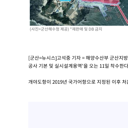
-10574초 전 >
SK하이닉스, 용인·청주 팹에 54조 투자…"AI 메모리 수요 선
응"
-7430초 전 >
여자배구 이재영·이다영 자매, 아제르바이잔 투란VC 입단
-6683초 전 >
외국인 심판 성 접대 7경기 들여다보니…한국 축구 '5승 2무'
(사진=군산해수청 제공) *재판매 및 DB 금지
-6417초 전 >
[속보]코스닥, 2.86포인트(0.36%) 내린 798.81마감
-6370초 전 >
[속보]코스피, 6200선 약보합…0.60% 내린 6258.77에 마쳐
-6350초 전 >
[속보]원·달러 환율, 7.7원 내린 1416.1원 마감
-6239초 전 >
[속보] 노원서 40.1도 관측…서울, 2018년 이후 첫 40도
[군산=뉴시스]고석중 기자 = 해양수산부 군산지
-3329초 전 >
[속보]종합특검, '계엄 수용공간 확보' 신용해 前교정본부장 기
공사 기본 및 실시설계용역'을 오는 11일 착수한다
-2202초 전 >
외신들도 주목한 韓축구 파문…"국민적 공분에 수사 재개"
-2173초 전 >
11시간 압수수색에 성접대 파문까지…'쑥대밭' 된 축구협회
개야도항이 2019년 국가어항으로 지정된 이후 
-1195초 전 >
[속보]규제합리화위원회 부위원장에 김태유 서울대 공대 교수
태 후임