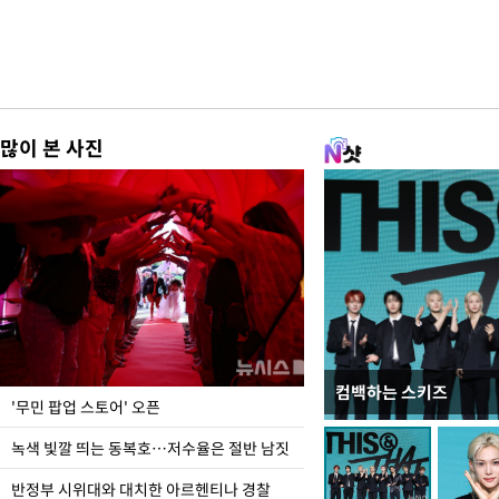
많이 본 사진
컴백하는 스키즈
지석천 뒤덮은 개구리
'무민 팝업 스토어' 오픈
녹색 빛깔 띄는 동복호…저수율은 절반 남짓
반정부 시위대와 대치한 아르헨티나 경찰