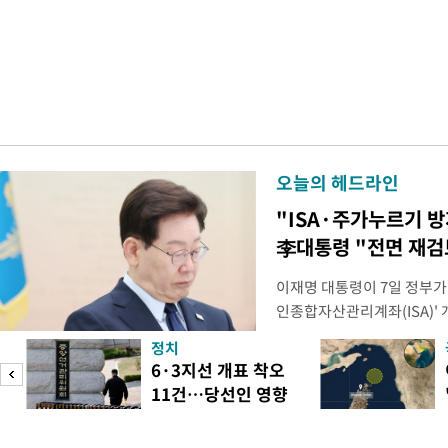
오늘의 헤드라인
"ISA·주가누르기 
李대통령 "전면 재검
이재명 대통령이 7일 정부가
인종합자산관리계좌(ISA)' 
안'을 전면 재검토 할 것을 
정치
들과의 상황 점검 회의에서 I
6·3지선 개표 착오
지법안을 둘러싼 투자자들의 
11건…당선인 영향
았다. 이 자리에서 이 대통령
도
없어