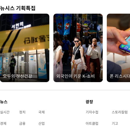
뉴시스 기획특집
모두의 정신건강
외국인이 키운 K-소비
폰 리스시
뉴스
광장
실시간
정치
국제
기자수첩
스토리칼럼
경제
금융
산업
아트클럽
기고