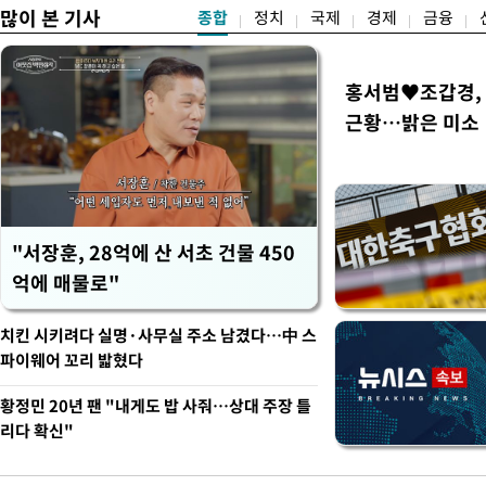
많이 본 기사
종합
정치
국제
경제
금융
홍서범♥조갑경, 
근황…밝은 미소
"서장훈, 28억에 산 서초 건물 450
억에 매물로"
치킨 시키려다 실명·사무실 주소 남겼다…中 스
파이웨어 꼬리 밟혔다
황정민 20년 팬 "내게도 밥 사줘…상대 주장 틀
리다 확신"