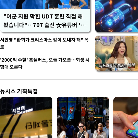
"여군 지원 막힌 UDT 훈련 직접 해
봤습니다"…707 출신 女유튜버 '완
벽 소화'
서인영 "환희가 크리스마스 같이 보내자 해" 폭
로
'2000억 수혈' 홈플러스, 오늘 가오픈…회생 시
험대 오른다
뉴시스 기획특집