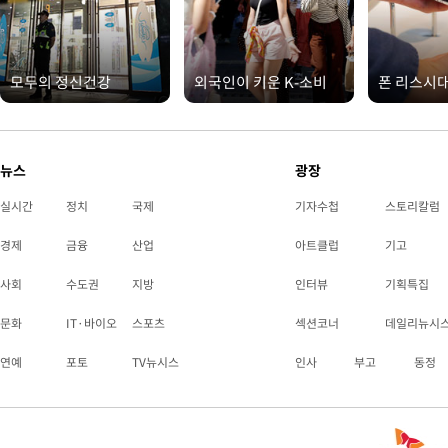
모두의 정신건강
외국인이 키운 K-소비
폰 리스시
뉴스
광장
실시간
정치
국제
기자수첩
스토리칼럼
경제
금융
산업
아트클럽
기고
사회
수도권
지방
인터뷰
기획특집
문화
IT·바이오
스포츠
섹션코너
데일리뉴시
연예
포토
TV뉴시스
인사
부고
동정