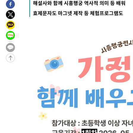
해설사와 함께 시흥행궁 역사적 의미 등 배워
례 큰 폭발음
-10375초 전 >
[속보]美, 폴리실리콘 수입 규제…파생제품 15% 관세, 120일
효제문자도 마그넷 제작 등 체험프로그램도
발효
-8526초 전 >
[속보]트럼프, 美 원정출산 금지 행정명령 서명
-6226초 전 >
[속보] 뉴욕증시, 일제 하락 마감…나스닥 0.06%↓
-30264초 전 >
[속보] 7월 중국 수출 23.9%↑ 수입 27.5%↑…무역총액
25.3%↑
-27424초 전 >
[속보]'채상병 순직 책임' 임성근, 항소심도 징역 3년
-27290초 전 >
[속보]종합특검, '관저이전 봐주기 감사' 유병호 구속기소
-23890초 전 >
민주 콩고 에볼라환자 4천명 돌파, 4053명 발생 1850명 사망
-23140초 전 >
[속보]'300억원대 사기 혐의' 차가원 대표 구속 송치
-22334초 전 >
"미 전국적 살모네라 식중독 원인은 멕시코산 할라피뇨"-- CD
-20847초 전 >
[속보]경찰·노동부, HL만도 평택사업장 끼임 사망 관련 압수
-20728초 전 >
[속보]합수본, '투표율 허위 입력' 중앙·서울·경기도 선관위 등
압수수색
-20483초 전 >
[속보]원·달러 환율, 오전 9시 1423.8원
-20279초 전 >
[속보]삼성전자·SK하이닉스 동반 강보합…1%대 상승 출발
-20265초 전 >
[속보]코스닥, 5.95포인트(0.74%) 상승한 807.62개장
-20233초 전 >
[속보]코스피, 6300선 재탈환…1.09% 오른 6365.07 개장
-17398초 전 >
시리아 다마스쿠스 교외에서 미니버스 폭발.. 14명 부상, 3명은