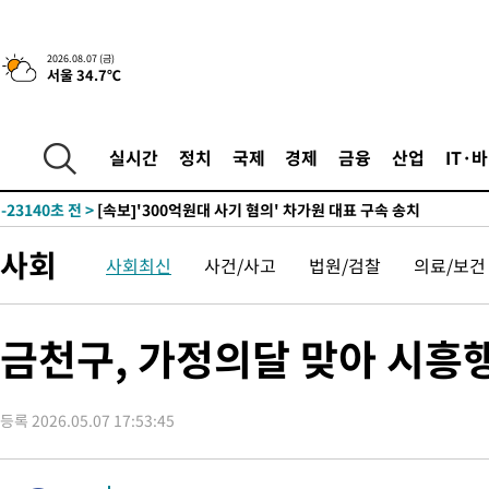
-6226초 전 >
[속보] 뉴욕증시, 일제 하락 마감…나스닥 0.06%↓
-30264초 전 >
[속보] 7월 중국 수출 23.9%↑ 수입 27.5%↑…무역총액
2026.08.07 (금)
서울 34.7℃
25.3%↑
-27424초 전 >
[속보]'채상병 순직 책임' 임성근, 항소심도 징역 3년
-27290초 전 >
[속보]종합특검, '관저이전 봐주기 감사' 유병호 구속기소
-23890초 전 >
민주 콩고 에볼라환자 4천명 돌파, 4053명 발생 1850명 사망
실시간
정치
국제
경제
금융
산업
IT·
-23140초 전 >
[속보]'300억원대 사기 혐의' 차가원 대표 구속 송치
-22334초 전 >
"미 전국적 살모네라 식중독 원인은 멕시코산 할라피뇨"-- CD
-20847초 전 >
[속보]경찰·노동부, HL만도 평택사업장 끼임 사망 관련 압수
사회
사회최신
사건/사고
법원/검찰
의료/보건
-20728초 전 >
[속보]합수본, '투표율 허위 입력' 중앙·서울·경기도 선관위 등
압수수색
-20483초 전 >
[속보]원·달러 환율, 오전 9시 1423.8원
-20279초 전 >
[속보]삼성전자·SK하이닉스 동반 강보합…1%대 상승 출발
금천구, 가정의달 맞아 시흥
-20265초 전 >
[속보]코스닥, 5.95포인트(0.74%) 상승한 807.62개장
-20233초 전 >
[속보]코스피, 6300선 재탈환…1.09% 오른 6365.07 개장
등록 2026.05.07 17:53:45
-17398초 전 >
시리아 다마스쿠스 교외에서 미니버스 폭발.. 14명 부상, 3명은
태
-16696초 전 >
입추에도 극한더위…서울 낮 39도 '폭염중대경보'
-11660초 전 >
이란, 호르무즈서 "적국 목표물들"과 대치로 남부 케슘섬에서 