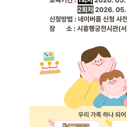
태
-16696초 전 >
입추에도 극한더위…서울 낮 39도 '폭염중대경보'
-11660초 전 >
이란, 호르무즈서 "적국 목표물들"과 대치로 남부 케슘섬에서 
례 큰 폭발음
-10375초 전 >
[속보]美, 폴리실리콘 수입 규제…파생제품 15% 관세, 120일
발효
-8526초 전 >
[속보]트럼프, 美 원정출산 금지 행정명령 서명
-6226초 전 >
[속보] 뉴욕증시, 일제 하락 마감…나스닥 0.06%↓