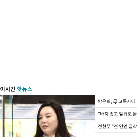
이시간
핫뉴스
방은희, 母 고독사에 
전현무 "전 연인 집