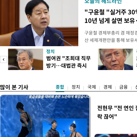
오늘의 헤드라인
"구윤철 "실거주 30
10년 넘게 살면 보유
구윤철 경제부총리 겸 재정경
산 세제개편안을 통해 보유
지적에 대해 "사는(실거주) 
정치
어들고 나중에 팔 때 양도세
범여권 "조희대 직무
총리는 이날 오전 MBC 라
방기…대법관 즉시
터뷰에서 "이게(30억원 이하 
송
제청"
많이 본 기사
종합
정치
국제
경제
금융
전현무 "전 연인
락 끊어"