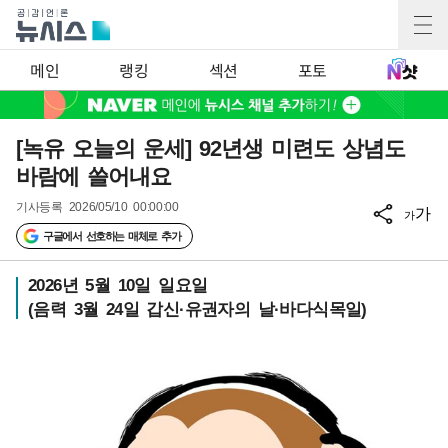
메인
랭킹
섹션
포토
[녹유 오늘의 운세] 92년생 미련도 상념도
바람에 쓸어내요
기사등록
2026/05/10 00:00:00
가
가
구글에서 선호하는 매체로 추가
2026년 5월 10일 일요일
(음력 3월 24일 갑신·유권자의 날·바다식목일)