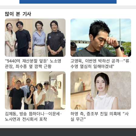
많이 본 기사
''9440억 재산분할 앞둔' 노소영
고영욱, 이번엔 박하선 공격…"류
관장, 최수종 옆 깜짝 근황
수영 열심히 일해야겠네"
김제동, 방송 뜸하더니…이문세·
하영 측, 증조부 친일 의혹에 "사
노사연과 전시회서 포착
실 무근"