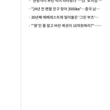
· "관광객이 뿌린 먹이 따라왔나"…日 '토끼섬' 멧돼지, 토끼까지 사냥
· "24년 전 펜팔 친구 찾아 3000㎞"…중국 남성 사연에 '뭉클'
· 30년째 에베레스트에 얼어붙은 '그린 부츠'…드디어 가족 품으로
· "'꽝'인 줄 알고 버린 복권이 16억원짜리?"…극적으로 되찾은 사연