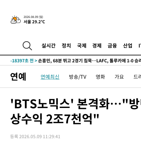
2026.08.09 (일)
서울 29.2℃
3시간 전 >
“美 이란전 무기 소진…북한과 분쟁시 주한 미군 취약해질 수
-30463초 전 >
"일본축구협회, 대한축구협회 성 접대 의혹 심판 조사"
-23105초 전 >
[속보]장은수, KLPGA 제주삼다수 역전 우승…데뷔 10년
실시간
정치
국제
경제
금융
산업
정상
-18470초 전 >
"얼마나 더웠으면"…안동 물길공원서 헤엄친 구렁이 '소
-18397초 전 >
손흥민, 68분 뛰고 2경기 침묵…LAFC, 톨루카에 1-0 승
-17669초 전 >
'2경기 연속 침묵' 손흥민, 톨루카전 68분만 뛰고 슈팅 0
연예
연예최신
방송/TV
영화
가요
드
-16421초 전 >
이강인, 오늘 서울서 AT마드리드 입단식…'전례 없는 특
-3303초 전 >
'여긴 20도, 저긴 50도'…열화상 카메라로 본 폭염 저감시
차'
-2774초 전 >
콜롬비아 신임 우파 대통령 취임 하루만에 차량폭탄 폭발 
'BTS노믹스' 본격화…"방
1시간 전 >
튀르키예 외무장관, "메카 3국 방위협정은 이란이 목표 아냐 "
상수익 2조7천억"
1시간 전 >
이군이 불법 군시설 건설한 레바논 남부에서 레바논군 3명 폭
2시간 전 >
[속보]美중부 사령관, 이스라엘 긴급방문 다중화된 전선 상황
3시간 전 >
美 국방부, 켄달 전 공군장관 보안허가 취소…“에어포스원 기
등록 2026.05.09 11:29:41
론 누출”
3시간 전 >
‘축구의 신’ 아르헨티나 축구 선수 메시의 부친 지병 별세