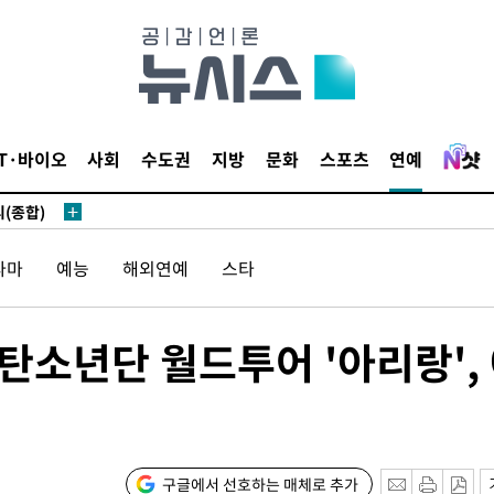
 있어”
 차에 첫
IT·바이오
사회
수도권
지방
문화
스포츠
연예
동'
리(종합)
개
라마
예능
해외연예
스타
급대우'
설 '온도
사건
탄소년단 월드투어 '아리랑',
 밝혀
발로 부상
 논의
밀정보, 언
구글에서 선호하는 매체로 추가