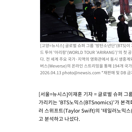
[고양=뉴시스] 글로벌 슈퍼 그룹 '방탄소년단'(BTS)이
드 투어 '아리랑'(WORLD TOUR 'ARIRANG')'의
다. 전 세계 주요 국가·지역의 영화관에서 동시 생중계되는
버스(Weverse)의 온라인 스트리밍을 통해 194개 국
2026.04.13
photo@newsis.com
*재판매 및 DB 금
[서울=뉴시스]이재훈 기자 = 글로벌 슈퍼 그룹
가리키는 'BTS노믹스(BTSnomics)'가 
러 스위프트(Taylor Swift)의 '테일러노믹스
고 분석하고 나섰다.