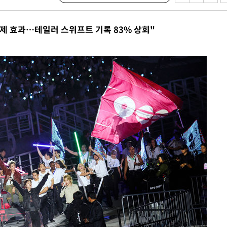
 있어”
경제 효과…테일러 스위프트 기록 83% 상회"
 차에 첫
동'
리(종합)
개
급대우'
설 '온도
사건
 밝혀
발로 부상
 논의
밀정보, 언
 있어”