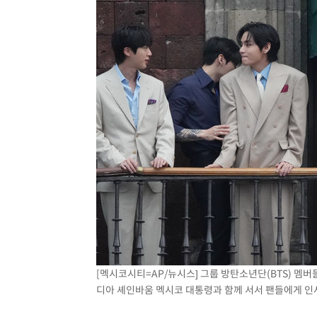
[멕시코시티=AP/뉴시스] 그룹 방탄소년단(BTS) 멤
디아 셰인바움 멕시코 대통령과 함께 서서 팬들에게 인사하고