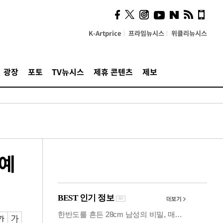
사이 해답 찾았죠"…알을
깨고 나온 '초자아'
K-Artprice
프라임뉴시스
위클리뉴시스
광장
포토
TV뉴시스
제휴 콘텐츠
제보
 예