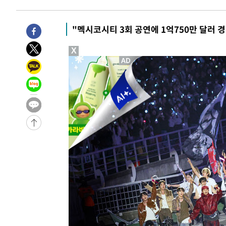
3시간 전 >
“美 이란전 무기 소진…북한과 분쟁시 주한 미군 취약해질 수
-30463초 전 >
"일본축구협회, 대한축구협회 성 접대 의혹 심판 조사"
"멕시코시티 3회 공연에 1억750만 달러 
-23105초 전 >
[속보]장은수, KLPGA 제주삼다수 역전 우승…데뷔 10년
X
정상
-18470초 전 >
"얼마나 더웠으면"…안동 물길공원서 헤엄친 구렁이 '소
-18397초 전 >
손흥민, 68분 뛰고 2경기 침묵…LAFC, 톨루카에 1-0 승
-17669초 전 >
'2경기 연속 침묵' 손흥민, 톨루카전 68분만 뛰고 슈팅 0
-16421초 전 >
이강인, 오늘 서울서 AT마드리드 입단식…'전례 없는 특
-3303초 전 >
'여긴 20도, 저긴 50도'…열화상 카메라로 본 폭염 저감시
차'
-2774초 전 >
콜롬비아 신임 우파 대통령 취임 하루만에 차량폭탄 폭발 
1시간 전 >
튀르키예 외무장관, "메카 3국 방위협정은 이란이 목표 아냐 "
1시간 전 >
이군이 불법 군시설 건설한 레바논 남부에서 레바논군 3명 폭
2시간 전 >
[속보]美중부 사령관, 이스라엘 긴급방문 다중화된 전선 상황
3시간 전 >
美 국방부, 켄달 전 공군장관 보안허가 취소…“에어포스원 기
론 누출”
3시간 전 >
‘축구의 신’ 아르헨티나 축구 선수 메시의 부친 지병 별세
3시간 전 >
“美 이란전 무기 소진…북한과 분쟁시 주한 미군 취약해질 수