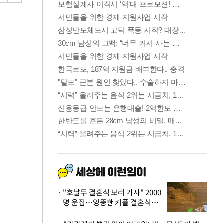
"호날두 결혼식 보러 가자" 2000
명 운집…엉뚱한 커플 결혼식에
'황당'