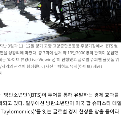
 지난 9일과 11~12일 경기 고양 고양종합운동장 주경기장에서 'BTS 월
 첫 공연을 성황리에 마쳤다. 총 3회에 걸쳐 약 13만2000명의 관객이 운집했
 '라이브 뷰잉(Live Viewing)'이 진행됐고 글로벌 슈퍼팬 플랫폼 위
가/지역의 관객이 함께했다. (사진 = 빅히트 뮤직(하이브) 제공)
지
 '방탄소년단'(BTS)이 투어를 통해 유발하는 경제 효과를
본격화되고 있다. 일부에선 방탄소년단이 미국 팝 슈퍼스타 테일
(Taylornomics)'를 잇는 글로벌 경제 현상을 창출 중이라