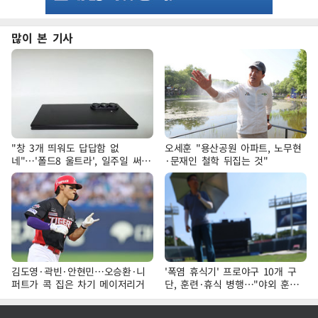
많이 본 기사
"창 3개 띄워도 답답함 없
오세훈 "용산공원 아파트, 노무현
네"…'폴드8 울트라', 일주일 써보
·문재인 철학 뒤집는 것"
니
김도영·곽빈·안현민…오승환·니
'폭염 휴식기' 프로야구 10개 구
퍼트가 콕 집은 차기 메이저리거
단, 훈련·휴식 병행…"야외 훈련
해도 안전 최우선"