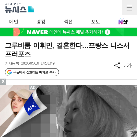
메인
랭킹
섹션
포토
그루비룸 이휘민, 결혼한다…프랑스 니스서
프러포즈
기사등록
2026/05/10 14:31:49
가
가
구글에서 선호하는 매체로 추가
X