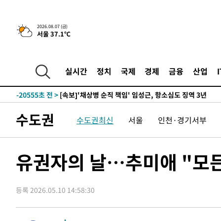
2026.08.07 (금)
서울 37.1℃
10분 전 >
[속보] 뉴욕증시, 일제 하락 마감…나스닥 0.06%↓
-31712초 전 >
[속보]규제합리화위원회 부위원장에 김태유 서울대 공대
병태 후임
-28070초 전 >
[속보]국힘 윤리위, '돌려차기 발언' 진종오·서범수 징계
실시간
정치
국제
경제
금융
산업
-23395초 전 >
[속보] 7월 중국 수출 23.9%↑ 수입 27.5%↑…무역총
25.3%↑
-20555초 전 >
[속보]'채상병 순직 책임' 임성근, 항소심도 징역 3년
-20421초 전 >
[속보]종합특검, '관저이전 봐주기 감사' 유병호 구속기소
수도권
수도권최신
서울
인천·경기서부
-17021초 전 >
민주 콩고 에볼라환자 4천명 돌파, 4053명 발생 1850명
-16271초 전 >
[속보]'300억원대 사기 혐의' 차가원 대표 구속 송치
-15465초 전 >
"미 전국적 살모네라 식중독 원인은 멕시코산 할라피뇨"--
유권자의 날…추미애 "모
-13978초 전 >
[속보]경찰·노동부, HL만도 평택사업장 끼임 사망 관련
-13859초 전 >
[속보]합수본, '투표율 허위 입력' 중앙·서울·경기도 선관
압수수색
등록 2026.05.10 14:58:30
-13614초 전 >
[속보]원·달러 환율, 오전 9시 1423.8원
-13410초 전 >
[속보]삼성전자·SK하이닉스 동반 강보합…1%대 상승 
-13396초 전 >
[속보]코스닥, 5.95포인트(0.74%) 상승한 807.62개장