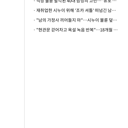
· 직장 불륜 발각된 40대 남성의 고민…"유포 동료 명예훼손·협박죄 고소 가능할까"
· 재취업한 시누이 위해 '조카 셔틀' 떠넘긴 남편…아내 "난 못한다"
· "남의 가정사 끼어들지 마"…시누이 불륜 덮으려는 남편에 억울한 아내
· "현관문 걷어차고 욕설 녹음 반복"…18개월 아기 키우는 집 뒤흔든 '앞집의 비극'