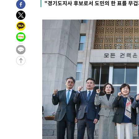
"경기도지사 후보로서 도민의 한 표를 무겁
-13364초 전 >
[속보]코스피, 6300선 재탈환…1.09% 오른 6365.07 
-10529초 전 >
시리아 다마스쿠스 교외에서 미니버스 폭발.. 14명 부상, 
태
-9827초 전 >
입추에도 극한더위…서울 낮 39도 '폭염중대경보'
-4791초 전 >
이란, 호르무즈서 "적국 목표물들"과 대치로 남부 케슘섬
례 큰 폭발음
-3506초 전 >
[속보]美, 폴리실리콘 수입 규제…파생제품 15% 관세, 12
효
-1657초 전 >
[속보]트럼프, 美 원정출산 금지 행정명령 서명
10분 전 >
[속보] 뉴욕증시, 일제 하락 마감…나스닥 0.06%↓
-31712초 전 >
[속보]규제합리화위원회 부위원장에 김태유 서울대 공대
병태 후임
-28070초 전 >
[속보]국힘 윤리위, '돌려차기 발언' 진종오·서범수 징계
-23395초 전 >
[속보] 7월 중국 수출 23.9%↑ 수입 27.5%↑…무역총
25.3%↑
-20555초 전 >
[속보]'채상병 순직 책임' 임성근, 항소심도 징역 3년
-20421초 전 >
[속보]종합특검, '관저이전 봐주기 감사' 유병호 구속기소
-17021초 전 >
민주 콩고 에볼라환자 4천명 돌파, 4053명 발생 1850명
-16271초 전 >
[속보]'300억원대 사기 혐의' 차가원 대표 구속 송치
-15465초 전 >
"미 전국적 살모네라 식중독 원인은 멕시코산 할라피뇨"--
-13978초 전 >
[속보]경찰·노동부, HL만도 평택사업장 끼임 사망 관련