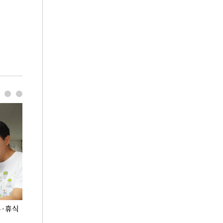
무·휴식
지석천 뒤덮은 개구리밥
정동영, 北 '조선
숙 후에 하겠다는