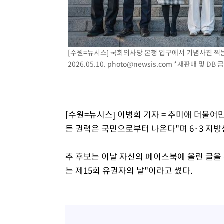
-13859초 전 >
[속보]합수본, '투표율 허위 입력' 중앙·서울·경기도 선관
압수수색
-13614초 전 >
[속보]원·달러 환율, 오전 9시 1423.8원
-13410초 전 >
[속보]삼성전자·SK하이닉스 동반 강보합…1%대 상승 
[수원=뉴시스] 국회의사당 본청 입구에서 기념사진 찍는
-13396초 전 >
[속보]코스닥, 5.95포인트(0.74%) 상승한 807.62개장
2026.05.10.
photo@newsis.com
*재판매 및 DB 
-13364초 전 >
[속보]코스피, 6300선 재탈환…1.09% 오른 6365.07 
-10529초 전 >
시리아 다마스쿠스 교외에서 미니버스 폭발.. 14명 부상, 
태
-9827초 전 >
입추에도 극한더위…서울 낮 39도 '폭염중대경보'
-4791초 전 >
이란, 호르무즈서 "적국 목표물들"과 대치로 남부 케슘섬
[수원=뉴시스] 이병희 기자 = 추미애 더불어민
례 큰 폭발음
-3506초 전 >
[속보]美, 폴리실리콘 수입 규제…파생제품 15% 관세, 12
든 권력은 국민으로부터 나온다"며 6·3 지방
효
-1657초 전 >
[속보]트럼프, 美 원정출산 금지 행정명령 서명
10분 전 >
[속보] 뉴욕증시, 일제 하락 마감…나스닥 0.06%↓
추 후보는 이날 자신의 페이스북에 올린 글을 
는 제15회 유권자의 날"이라고 썼다.