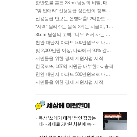
옥상 '쓰레기 테러' 범인 잡았는
데…과태료 3만원 처분에 숙박업
주 허탈