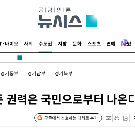
 교수…이
 절차 개시
IT·바이오
사회
수도권
지방
문화
스포츠
연예
액
경기동부
경기남부
경기북부
 사망
 CDC
든 권력은 국민으로부터 나온
 압수수색
위 등 9곳
구글에서 선호하는 매체로 추가
출발