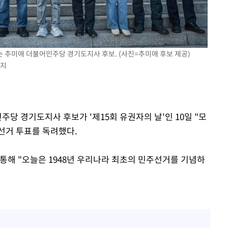
위 등 9곳
출발
 추미애 더불어민주당 경기도지사 후보. (사진=추미애 후보 제공)
금지
개장
3명은 중
에서 두차
주당 경기도지사 후보가 '제15회 유권자의 날'인 10일 "모
0일 후 발
선거 투표를 독려했다.
통해 "오늘은 1948년 우리나라 최초의 민주선거를 기념하