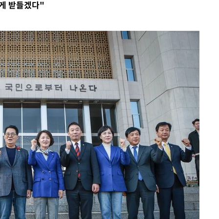
게 받들겠다"
개장
3명은 중
에서 두차
0일 후 발
 교수…이
 절차 개시
액
 사망
 CDC
 압수수색