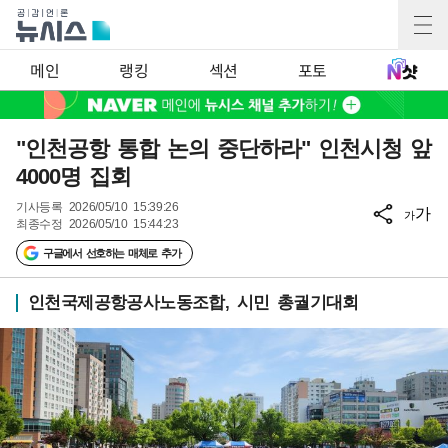
메인
랭킹
섹션
포토
"인천공항 통합 논의 중단하라" 인천시청 앞
4000명 집회
기사등록
2026/05/10 15:39:26
가
가
최종수정
2026/05/10 15:44:23
구글에서 선호하는 매체로 추가
인천국제공항공사노동조합, 시민 총궐기대회