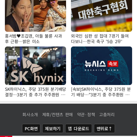
홍서범♥조갑경, 아들 불륜 사과
외국인 심판 성 접대 7경기 들여
후 근황…밝은 미소
다보니…한국 축구 '5승 2무'
SK하이닉스, 주당 375원 분기배당
[속보]SK하이닉스, 주당 375원 분
결정…3분기 중 추가 주주환원 발
기 배당…"3분기 중 주주환원 방
표
안 확정"
회사소개
제휴/컨텐츠 판매
약관·정책
고충처리
PC화면
제보하기
앱 다운로드
맨위로↑