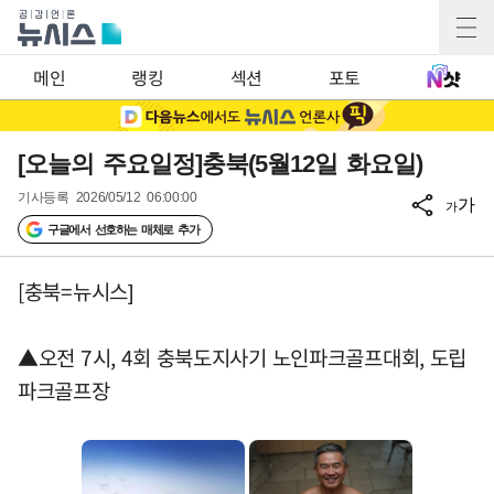
메인
랭킹
섹션
포토
[오늘의 주요일정]충북(5월12일 화요일)
기사등록
2026/05/12 06:00:00
가
가
구글에서 선호하는 매체로 추가
[충북=뉴시스]
▲오전 7시, 4회 충북도지사기 노인파크골프대회, 도립
파크골프장