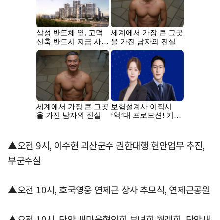
▲오전 9시, 이수현 괴산군수 권한대행 현안업무 추진,
부군수실
▲오전 10시, 호국영웅 연제근 상사 추모식, 연제근공원
▲오전 10시, 단양 새마을협의회 부녀회 월례회, 단양새