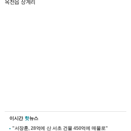
옥천읍 상계리
이시간
핫
뉴스
"서장훈, 28억에 산 서초 건물 450억에 매물로"