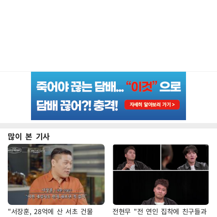
많이 본 기사
"서장훈, 28억에 산 서초 건물
전현무 "전 연인 집착에 친구들과