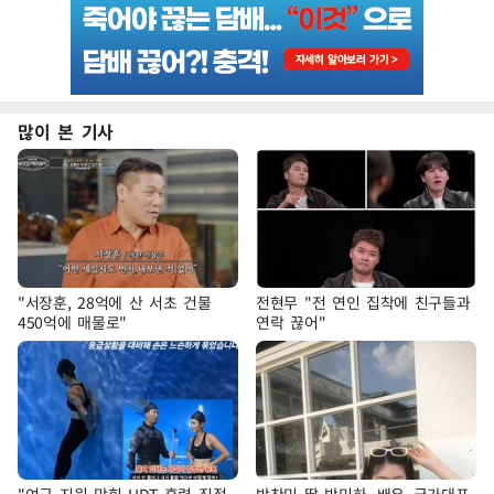
많이 본 기사
"서장훈, 28억에 산 서초 건물
전현무 "전 연인 집착에 친구들과
450억에 매물로"
연락 끊어"
"여군 지원 막힌 UDT 훈련 직접
박찬민 딸 박민하, 배우·국가대표