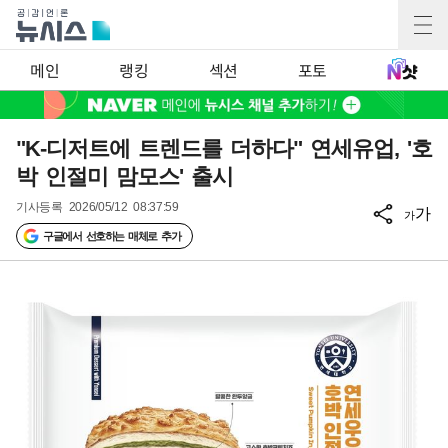
메인
랭킹
섹션
포토
"K-디저트에 트렌드를 더하다" 연세유업, '호
박 인절미 맘모스' 출시
기사등록
2026/05/12 08:37:59
가
가
구글에서 선호하는 매체로 추가