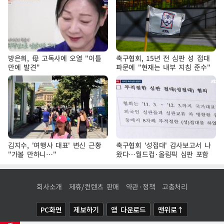
방은희, 母 고독사에 오열 "이틀
축구협회, 15년 전 심판 성 접대
만에 발견"
파문에 "현재는 내부 지침 준수"
김지수, '여행사 대표' 변신 근황
축구협회 '성접대' 감사보고서 나
"가볼 만하니…"
왔다…월드컵·올림픽 심판 포함
회사소개
제휴/컨텐츠 판매
약관·정책
고충처리
PC화면
제보하기
앱 다운로드
맨위로↑