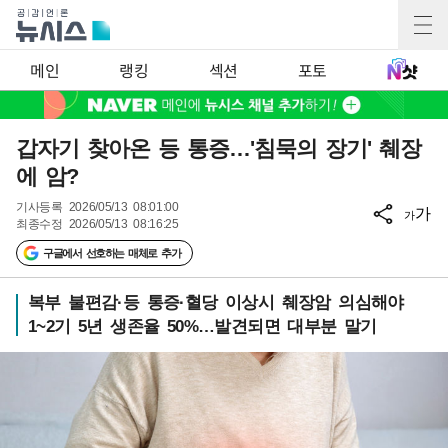
메인
랭킹
섹션
포토
갑자기 찾아온 등 통증…'침묵의 장기' 췌장
에 암?
기사등록
2026/05/13 08:01:00
가
가
최종수정
2026/05/13 08:16:25
구글에서 선호하는 매체로 추가
복부 불편감·등 통증·혈당 이상시 췌장암 의심해야
1~2기 5년 생존율 50%…발견되면 대부분 말기