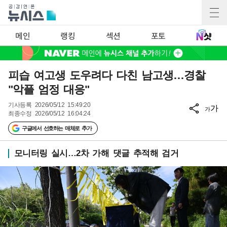
메인
랭킹
섹션
포토
피습 여고생 도우려다 다친 남고생…경찰
"악플 엄정 대응"
기사등록
2026/05/12 15:49:20
가
가
최종수정
2026/05/12 16:04:24
구글에서 선호하는 매체로 추가
모니터링 실시…2차 가해 댓글 추적해 검거