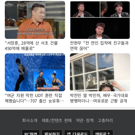
"서장훈, 28억에 산 서초 건물
전현무 "전 연인 집착에 친구들과
450억에 매물로"
연락 끊어"
"여군 지원 막힌 UDT 훈련 직접
박찬민 딸 박민하, 배우·국가대표
해봤습니다"…707 출신 女유튜버
병행하더니…여유로운 근황 공개
'완벽 소화'
회사소개
제휴/컨텐츠 판매
약관·정책
고충처리
PC화면
제보하기
앱 다운로드
맨위로↑