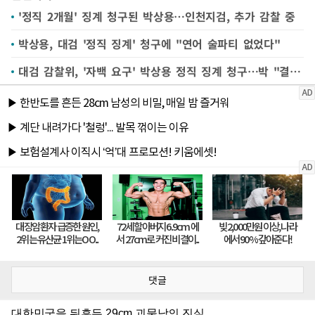
'정직 2개월' 징계 청구된 박상용…인천지검, 추가 감찰 중
박상용, 대검 '정직 징계' 청구에 "연어 술파티 없었다"
대검 감찰위, '자백 요구' 박상용 정직 징계 청구…박 "결론 정해놓은 것"(종합2보)
댓글