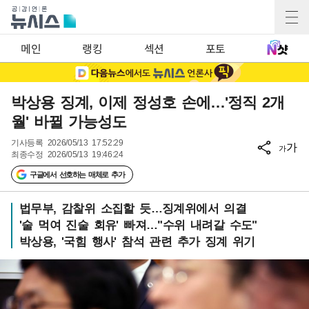
메인
랭킹
섹션
포토
박상용 징계, 이제 정성호 손에…'정직 2개
월' 바뀔 가능성도
기사등록
2026/05/13 17:52:29
가
가
최종수정
2026/05/13 19:46:24
구글에서 선호하는 매체로 추가
법무부, 감찰위 소집할 듯…징계위에서 의결
'술 먹여 진술 회유' 빠져…"수위 내려갈 수도"
박상용, '국힘 행사' 참석 관련 추가 징계 위기