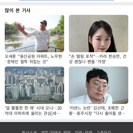
많이 본 기사
오세훈 "용산공원 아파트, 노무현
"손 떨림 포착"…카라 한승연, 건
·문재인 철학 뒤집는 것"
강 괜찮나 팬들 '걱정'
'덜 똘똘한 한 채' 시대 오나…20
'리센느 논란' 김선태, 초췌한 근
억대 아파트에 쏠리는 관심[세제
황…충주시장 "다시 돌아올 생
개편, 그 이후②]
각?"
회사소개
제휴/컨텐츠 판매
약관·정책
고충처리