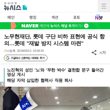
메인
랭킹
섹션
포토
노무현재단, 롯데 구단 비하 표현에 공식 항
의…롯데 "재발 방지 시스템 마련"
기사등록
2026/05/13 16:08:35
가
가
구글에서 선호하는 매체로 추가
노진혁의 성인 '노'와 '무한 박수' 결한합 문구 들어간
영상 게시
해당 자막 삽입한 협력사 직원 퇴사
X