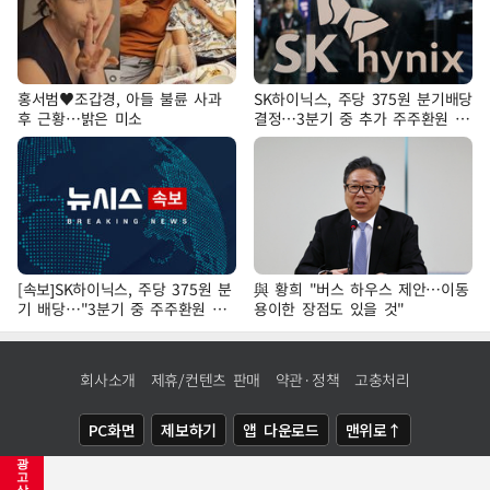
홍서범♥조갑경, 아들 불륜 사과
SK하이닉스, 주당 375원 분기배당
후 근황…밝은 미소
결정…3분기 중 추가 주주환원 발
표
[속보]SK하이닉스, 주당 375원 분
與 황희 "버스 하우스 제안…이동
기 배당…"3분기 중 주주환원 방
용이한 장점도 있을 것"
안 확정"
회사소개
제휴/컨텐츠 판매
약관·정책
고충처리
PC화면
제보하기
앱 다운로드
맨위로↑
광
COPYRIGHTⓒ
NEWSIS
ALL RIGHTS RESERVED.
고